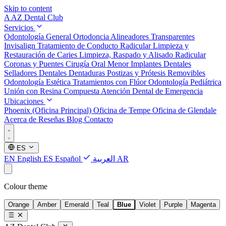
Skip to content
A
AZ Dental Club
Servicios
Odontología General
Ortodoncia
Alineadores Transparentes
Invisalign
Tratamiento de Conducto Radicular
Limpieza y
Restauración de Caries
Limpieza, Raspado y Alisado Radicular
Coronas y Puentes
Cirugía Oral Menor
Implantes Dentales
Selladores Dentales
Dentaduras Postizas y Prótesis Removibles
Odontología Estética
Tratamientos con Flúor
Odontología Pediátrica
Unión con Resina Compuesta
Atención Dental de Emergencia
Ubicaciones
Phoenix (Oficina Principal)
Oficina de Tempe
Oficina de Glendale
Acerca de
Reseñas
Blog
Contacto
ES
EN
English
ES
Español
العربية
AR
Colour theme
Orange
Amber
Emerald
Teal
Blue
Violet
Purple
Magenta