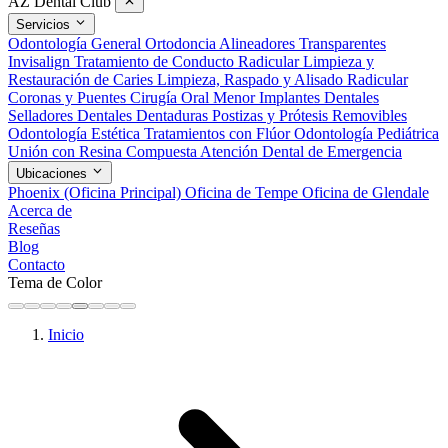
AZ Dental Club
Servicios
Odontología General
Ortodoncia
Alineadores Transparentes
Invisalign
Tratamiento de Conducto Radicular
Limpieza y
Restauración de Caries
Limpieza, Raspado y Alisado Radicular
Coronas y Puentes
Cirugía Oral Menor
Implantes Dentales
Selladores Dentales
Dentaduras Postizas y Prótesis Removibles
Odontología Estética
Tratamientos con Flúor
Odontología Pediátrica
Unión con Resina Compuesta
Atención Dental de Emergencia
Ubicaciones
Phoenix (Oficina Principal)
Oficina de Tempe
Oficina de Glendale
Acerca de
Reseñas
Blog
Contacto
Tema de Color
Inicio