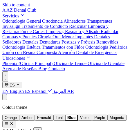
Skip to content
A
AZ Dental Club
Servicios
Odontología General
Ortodoncia
Alineadores Transparentes
Invisalign
Tratamiento de Conducto Radicular
Limpieza y
Restauración de Caries
Limpieza, Raspado y Alisado Radicular
Coronas y Puentes
Cirugía Oral Menor
Implantes Dentales
Selladores Dentales
Dentaduras Postizas y Prótesis Removibles
Odontología Estética
Tratamientos con Flúor
Odontología Pediátrica
Unión con Resina Compuesta
Atención Dental de Emergencia
Ubicaciones
Phoenix (Oficina Principal)
Oficina de Tempe
Oficina de Glendale
Acerca de
Reseñas
Blog
Contacto
ES
EN
English
ES
Español
العربية
AR
Colour theme
Orange
Amber
Emerald
Teal
Blue
Violet
Purple
Magenta