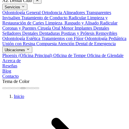
AZ Dental Club
Servicios
Odontología General
Ortodoncia
Alineadores Transparentes
Invisalign
Tratamiento de Conducto Radicular
Limpieza y
Restauración de Caries
Limpieza, Raspado y Alisado Radicular
Coronas y Puentes
Cirugía Oral Menor
Implantes Dentales
Selladores Dentales
Dentaduras Postizas y Prótesis Removibles
Odontología Estética
Tratamientos con Flúor
Odontología Pediátrica
Unión con Resina Compuesta
Atención Dental de Emergencia
Ubicaciones
Phoenix (Oficina Principal)
Oficina de Tempe
Oficina de Glendale
Acerca de
Reseñas
Blog
Contacto
Tema de Color
Inicio