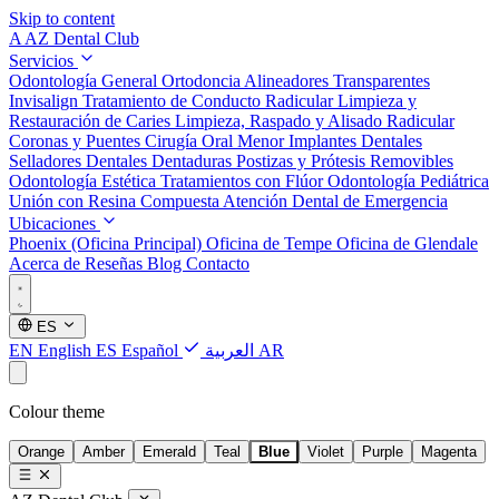
Skip to content
A
AZ Dental Club
Servicios
Odontología General
Ortodoncia
Alineadores Transparentes
Invisalign
Tratamiento de Conducto Radicular
Limpieza y
Restauración de Caries
Limpieza, Raspado y Alisado Radicular
Coronas y Puentes
Cirugía Oral Menor
Implantes Dentales
Selladores Dentales
Dentaduras Postizas y Prótesis Removibles
Odontología Estética
Tratamientos con Flúor
Odontología Pediátrica
Unión con Resina Compuesta
Atención Dental de Emergencia
Ubicaciones
Phoenix (Oficina Principal)
Oficina de Tempe
Oficina de Glendale
Acerca de
Reseñas
Blog
Contacto
ES
EN
English
ES
Español
العربية
AR
Colour theme
Orange
Amber
Emerald
Teal
Blue
Violet
Purple
Magenta