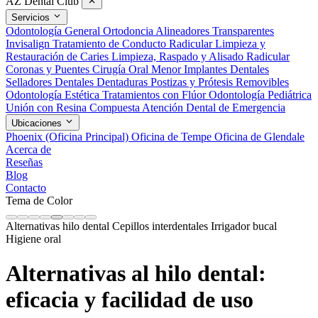
AZ Dental Club
Servicios
Odontología General
Ortodoncia
Alineadores Transparentes
Invisalign
Tratamiento de Conducto Radicular
Limpieza y
Restauración de Caries
Limpieza, Raspado y Alisado Radicular
Coronas y Puentes
Cirugía Oral Menor
Implantes Dentales
Selladores Dentales
Dentaduras Postizas y Prótesis Removibles
Odontología Estética
Tratamientos con Flúor
Odontología Pediátrica
Unión con Resina Compuesta
Atención Dental de Emergencia
Ubicaciones
Phoenix (Oficina Principal)
Oficina de Tempe
Oficina de Glendale
Acerca de
Reseñas
Blog
Contacto
Tema de Color
Alternativas hilo dental
Cepillos interdentales
Irrigador bucal
Higiene oral
Alternativas al hilo dental:
eficacia y facilidad de uso