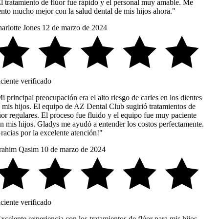
l tratamiento de flúor fue rápido y el personal muy amable. Me
ento mucho mejor con la salud dental de mis hijos ahora."
arlotte Jones
12 de marzo de 2024
ciente verificado
 principal preocupación era el alto riesgo de caries en los dientes
 mis hijos. El equipo de AZ Dental Club sugirió tratamientos de
or regulares. El proceso fue fluido y el equipo fue muy paciente
n mis hijos. Gladys me ayudó a entender los costos perfectamente.
acias por la excelente atención!"
rahim Qasim
10 de marzo de 2024
ciente verificado
celente experiencia con los tratamientos de flúor para mis hijos.