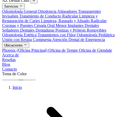
AZ Dental Club
Servicios
Odontología General
Ortodoncia
Alineadores Transparentes
Invisalign
Tratamiento de Conducto Radicular
Limpieza y
Restauración de Caries
Limpieza, Raspado y Alisado Radicular
Coronas y Puentes
Cirugía Oral Menor
Implantes Dentales
Selladores Dentales
Dentaduras Postizas y Prótesis Removibles
Odontología Estética
Tratamientos con Flúor
Odontología Pediátrica
Unión con Resina Compuesta
Atención Dental de Emergencia
Ubicaciones
Phoenix (Oficina Principal)
Oficina de Tempe
Oficina de Glendale
Acerca de
Reseñas
Blog
Contacto
Tema de Color
Inicio