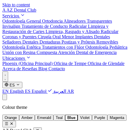
Skip to content
A
AZ Dental Club
Servicios
Odontología General
Ortodoncia
Alineadores Transparentes
Invisalign
Tratamiento de Conducto Radicular
Limpieza y
Restauración de Caries
Limpieza, Raspado y Alisado Radicular
Coronas y Puentes
Cirugía Oral Menor
Implantes Dentales
Selladores Dentales
Dentaduras Postizas y Prótesis Removibles
Odontología Estética
Tratamientos con Flúor
Odontología Pediátrica
Unión con Resina Compuesta
Atención Dental de Emergencia
Ubicaciones
Phoenix (Oficina Principal)
Oficina de Tempe
Oficina de Glendale
Acerca de
Reseñas
Blog
Contacto
ES
EN
English
ES
Español
العربية
AR
Colour theme
Orange
Amber
Emerald
Teal
Blue
Violet
Purple
Magenta