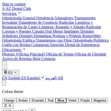
Skip to content
A
AZ Dental Club
Servicios
Odontología General
Ortodoncia
Alineadores Transparentes
Invisalign
Tratamiento de Conducto Radicular
Limpieza y
Restauración de Caries
Limpieza, Raspado y Alisado Radicular
Coronas y Puentes
Cirugía Oral Menor
Implantes Dentales
Selladores Dentales
Dentaduras Postizas y Prótesis Removibles
Odontología Estética
Tratamientos con Flúor
Odontología Pediátrica
Unión con Resina Compuesta
Atención Dental de Emergencia
Ubicaciones
Phoenix (Oficina Principal)
Oficina de Tempe
Oficina de Glendale
Acerca de
Reseñas
Blog
Contacto
ES
EN
English
ES
Español
العربية
AR
Colour theme
Orange
Amber
Emerald
Teal
Blue
Violet
Purple
Magenta