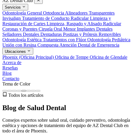
AZ Dental Club
Servicios
Odontología General
Ortodoncia
Alineadores Transparentes
Invisalign
Tratamiento de Conducto Radicular
Limpieza y
Restauración de Caries
Limpieza, Raspado y Alisado Radicular
Coronas y Puentes
Cirugía Oral Menor
Implantes Dentales
Selladores Dentales
Dentaduras Postizas y Prótesis Removibles
Odontología Estética
Tratamientos con Flúor
Odontología Pediátrica
Unión con Resina Compuesta
Atención Dental de Emergencia
Ubicaciones
Phoenix (Oficina Principal)
Oficina de Tempe
Oficina de Glendale
Acerca de
Reseñas
Blog
Contacto
Tema de Color
Todos los artículos
Blog de Salud Dental
Consejos expertos sobre salud oral, cuidado preventivo, odontología
estética y opciones de tratamiento del equipo de AZ Dental Club en
todo el área de Phoenix.