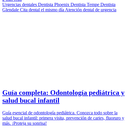
Urgencias dentales
Dentista Phoenix
Dentista Tempe
Dentista
Glendale
Cita dental el mismo día
Atención dental de urgencia
ODONTOLOGÍA
azdentalclub.com
Guía completa: Odontología pediátrica y
salud bucal infantil
Guía esencial de odontología pediátrica. Conozca todo sobre la
salud bucal infantil: primera visita, prevención de caries, fluoruro y
más. ¡Proteja su sonrisa!