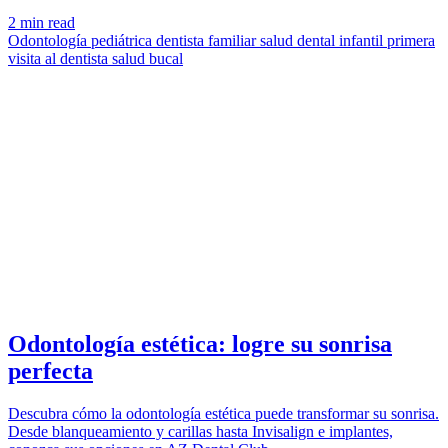
2 min read
Odontología pediátrica
dentista familiar
salud dental infantil
primera
visita al dentista
salud bucal
SMILE
azdentalclub.com
Odontología estética: logre su sonrisa
perfecta
Descubra cómo la odontología estética puede transformar su sonrisa.
Desde blanqueamiento y carillas hasta Invisalign e implantes,