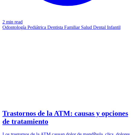
2 min read
Odontología Pediátrica
Dentista Familiar
Salud Dental Infantil
UNDERSTANDING
azdentalclub.com
Trastornos de la ATM: causas y opciones
de tratamiento
Los trastornos de la ATM causan dolor de mandíbula, clics, dolores