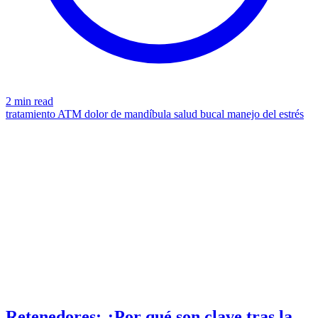
2 min read
tratamiento ATM
dolor de mandíbula
salud bucal
manejo del estrés
ORTHODONTIC
azdentalclub.com
Retenedores: ¿Por qué son clave tras la