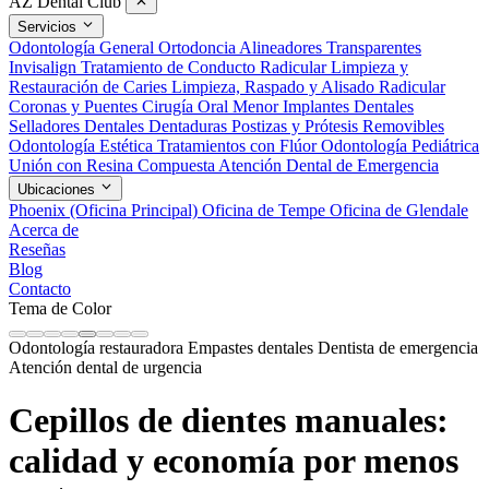
AZ Dental Club
Servicios
Odontología General
Ortodoncia
Alineadores Transparentes
Invisalign
Tratamiento de Conducto Radicular
Limpieza y
Restauración de Caries
Limpieza, Raspado y Alisado Radicular
Coronas y Puentes
Cirugía Oral Menor
Implantes Dentales
Selladores Dentales
Dentaduras Postizas y Prótesis Removibles
Odontología Estética
Tratamientos con Flúor
Odontología Pediátrica
Unión con Resina Compuesta
Atención Dental de Emergencia
Ubicaciones
Phoenix (Oficina Principal)
Oficina de Tempe
Oficina de Glendale
Acerca de
Reseñas
Blog
Contacto
Tema de Color
Odontología restauradora
Empastes dentales
Dentista de emergencia
Atención dental de urgencia
Cepillos de dientes manuales:
calidad y economía por menos