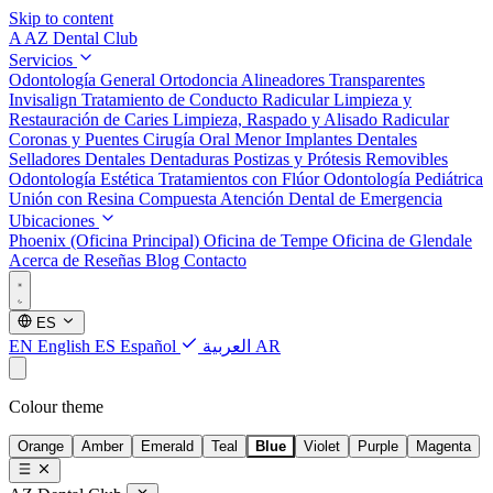
Skip to content
A
AZ Dental Club
Servicios
Odontología General
Ortodoncia
Alineadores Transparentes
Invisalign
Tratamiento de Conducto Radicular
Limpieza y
Restauración de Caries
Limpieza, Raspado y Alisado Radicular
Coronas y Puentes
Cirugía Oral Menor
Implantes Dentales
Selladores Dentales
Dentaduras Postizas y Prótesis Removibles
Odontología Estética
Tratamientos con Flúor
Odontología Pediátrica
Unión con Resina Compuesta
Atención Dental de Emergencia
Ubicaciones
Phoenix (Oficina Principal)
Oficina de Tempe
Oficina de Glendale
Acerca de
Reseñas
Blog
Contacto
ES
EN
English
ES
Español
العربية
AR
Colour theme
Orange
Amber
Emerald
Teal
Blue
Violet
Purple
Magenta