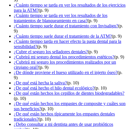
¿Cuánto tiempo se tarda en ver los resultados de los ejercicios
para la ATM?
(p. 9)
¿Cuánto tiempo se tarda en ver los resultados de los
tratamientos de blanqueamiento en casa?
(p. 9)
¿Cuánto tiempo suele durar el tratamiento con Invisalign?
(p.
9)
¿Cuánto tiempo suele durar el tratamiento de la ATM?
(p. 9)
¿Cuánto tiempo tarda en hacer efecto la pasta dental para la
sensibilidad?
(p. 9)
¿Cubre el seguro los selladores dentales?
(p. 9)
¿Cubrirá mi seguro dental los procedimientos estéticos?
(p. 9)
¿Cubrirá mi seguro los procedimientos realizados por un
cirujano oral?
(p. 9)
¿De dónde proviene el hueso utilizado en el injerto óseo?
(p.
9)
¿De qué está hecha la saliva?
(p. 10)
¿De qué está hecho el hilo dental ecológico?
(p. 10)
¿De qué están hechos los cepillos de dientes biodegradables?
(p. 10)
¿De qué están hechos los empastes de composite y cuáles son
sus beneficios?
(p. 10)
¿De qué están hechos típicamente los empastes dentales
tradicionales?
(p. 10)
¿Debo consultar a mi dentista antes de usar probióticos