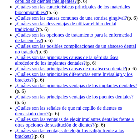
cepillos de dientes inteligentes?
(p. 6)
¿Cuáles son las características principales de los materiales
biocompatibles?
(p. 6)
¿Cuáles son las causas comunes de una sonrisa gingival?
(p. 6)
¿Cuáles son las desventajas de utilizar el hilo dental
tradicional?
(p. 6)
¿Cuáles son las opciones de tratamiento para la enfermedad
de las encías?
(p. 6)
¿Cuáles son las posibles complicaciones de un absceso dental
no tratado?
(p. 6)
¿Cuáles son las principales causas de la pérdida ósea
alrededor de los implantes dentales?
(p. 6)
¿Cuáles son las principales causas de un absceso dental?
(p. 6)
¿Cuáles son las principales diferencias entre Invisalign y los
brackets?
(p. 6)
¿Cuáles son las principales ventajas de los implantes dentales?
(p. 6)
¿Cuáles son las principales ventajas de los puentes dentales?
(p. 6)
¿Cuáles son las señales de que mi cepillo de dientes es
demasiado duro?
(p. 6)
¿Cuáles son las ventajas de elegir implantes dentales frente a
otras opciones de sustitución de dientes?
(p. 6)
¿Cuáles son las ventajas de elegir Invisalign frente a los
brackets?
(p. 6)