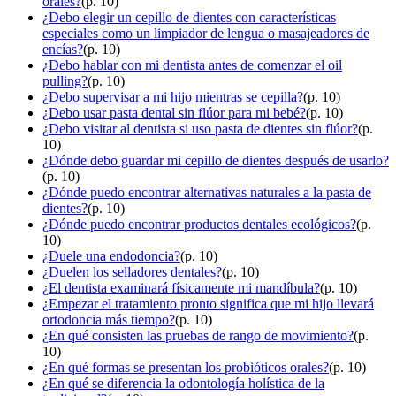
orales?
(p. 10)
¿Debo elegir un cepillo de dientes con características
especiales como un limpiador de lengua o masajeadores de
encías?
(p. 10)
¿Debo hablar con mi dentista antes de comenzar el oil
pulling?
(p. 10)
¿Debo supervisar a mi hijo mientras se cepilla?
(p. 10)
¿Debo usar pasta dental sin flúor para mi bebé?
(p. 10)
¿Debo visitar al dentista si uso pasta de dientes sin flúor?
(p.
10)
¿Dónde debo guardar mi cepillo de dientes después de usarlo?
(p. 10)
¿Dónde puedo encontrar alternativas naturales a la pasta de
dientes?
(p. 10)
¿Dónde puedo encontrar productos dentales ecológicos?
(p.
10)
¿Duele una endodoncia?
(p. 10)
¿Duelen los selladores dentales?
(p. 10)
¿El dentista examinará físicamente mi mandíbula?
(p. 10)
¿Empezar el tratamiento pronto significa que mi hijo llevará
ortodoncia más tiempo?
(p. 10)
¿En qué consisten las pruebas de rango de movimiento?
(p.
10)
¿En qué formas se presentan los probióticos orales?
(p. 10)
¿En qué se diferencia la odontología holística de la