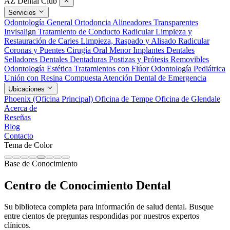
AZ Dental Club
Servicios
Odontología General
Ortodoncia
Alineadores Transparentes
Invisalign
Tratamiento de Conducto Radicular
Limpieza y
Restauración de Caries
Limpieza, Raspado y Alisado Radicular
Coronas y Puentes
Cirugía Oral Menor
Implantes Dentales
Selladores Dentales
Dentaduras Postizas y Prótesis Removibles
Odontología Estética
Tratamientos con Flúor
Odontología Pediátrica
Unión con Resina Compuesta
Atención Dental de Emergencia
Ubicaciones
Phoenix (Oficina Principal)
Oficina de Tempe
Oficina de Glendale
Acerca de
Reseñas
Blog
Contacto
Tema de Color
Base de Conocimiento
Centro de Conocimiento Dental
Su biblioteca completa para información de salud dental. Busque
entre cientos de preguntas respondidas por nuestros expertos
clínicos.