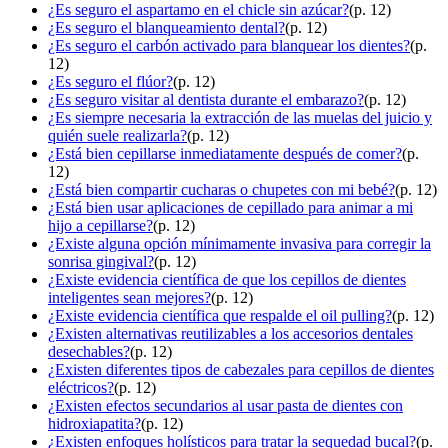
¿Es seguro el aspartamo en el chicle sin azúcar?
(p. 12)
¿Es seguro el blanqueamiento dental?
(p. 12)
¿Es seguro el carbón activado para blanquear los dientes?
(p.
12)
¿Es seguro el flúor?
(p. 12)
¿Es seguro visitar al dentista durante el embarazo?
(p. 12)
¿Es siempre necesaria la extracción de las muelas del juicio y
quién suele realizarla?
(p. 12)
¿Está bien cepillarse inmediatamente después de comer?
(p.
12)
¿Está bien compartir cucharas o chupetes con mi bebé?
(p. 12)
¿Está bien usar aplicaciones de cepillado para animar a mi
hijo a cepillarse?
(p. 12)
¿Existe alguna opción mínimamente invasiva para corregir la
sonrisa gingival?
(p. 12)
¿Existe evidencia científica de que los cepillos de dientes
inteligentes sean mejores?
(p. 12)
¿Existe evidencia científica que respalde el oil pulling?
(p. 12)
¿Existen alternativas reutilizables a los accesorios dentales
desechables?
(p. 12)
¿Existen diferentes tipos de cabezales para cepillos de dientes
eléctricos?
(p. 12)
¿Existen efectos secundarios al usar pasta de dientes con
hidroxiapatita?
(p. 12)
¿Existen enfoques holísticos para tratar la sequedad bucal?
(p.