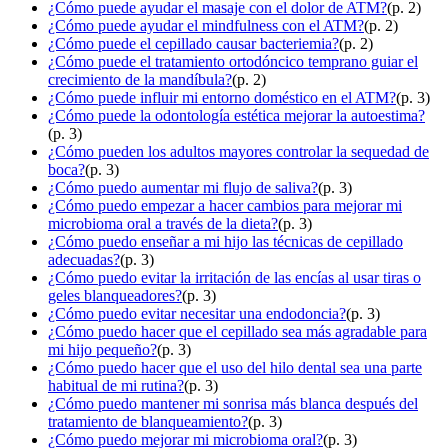
¿Cómo puede ayudar el masaje con el dolor de ATM?
(p. 2)
¿Cómo puede ayudar el mindfulness con el ATM?
(p. 2)
¿Cómo puede el cepillado causar bacteriemia?
(p. 2)
¿Cómo puede el tratamiento ortodóncico temprano guiar el
crecimiento de la mandíbula?
(p. 2)
¿Cómo puede influir mi entorno doméstico en el ATM?
(p. 3)
¿Cómo puede la odontología estética mejorar la autoestima?
(p. 3)
¿Cómo pueden los adultos mayores controlar la sequedad de
boca?
(p. 3)
¿Cómo puedo aumentar mi flujo de saliva?
(p. 3)
¿Cómo puedo empezar a hacer cambios para mejorar mi
microbioma oral a través de la dieta?
(p. 3)
¿Cómo puedo enseñar a mi hijo las técnicas de cepillado
adecuadas?
(p. 3)
¿Cómo puedo evitar la irritación de las encías al usar tiras o
geles blanqueadores?
(p. 3)
¿Cómo puedo evitar necesitar una endodoncia?
(p. 3)
¿Cómo puedo hacer que el cepillado sea más agradable para
mi hijo pequeño?
(p. 3)
¿Cómo puedo hacer que el uso del hilo dental sea una parte
habitual de mi rutina?
(p. 3)
¿Cómo puedo mantener mi sonrisa más blanca después del
tratamiento de blanqueamiento?
(p. 3)
¿Cómo puedo mejorar mi microbioma oral?
(p. 3)