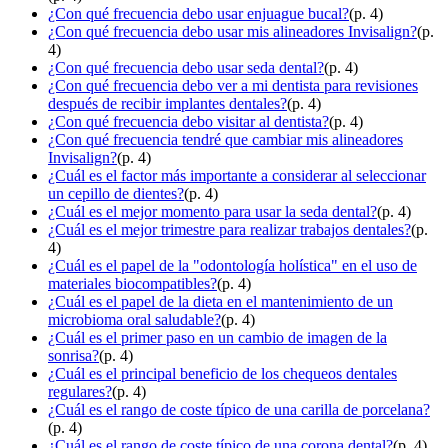
¿Con qué frecuencia debo usar enjuague bucal?
(p. 4)
¿Con qué frecuencia debo usar mis alineadores Invisalign?
(p.
4)
¿Con qué frecuencia debo usar seda dental?
(p. 4)
¿Con qué frecuencia debo ver a mi dentista para revisiones
después de recibir implantes dentales?
(p. 4)
¿Con qué frecuencia debo visitar al dentista?
(p. 4)
¿Con qué frecuencia tendré que cambiar mis alineadores
Invisalign?
(p. 4)
¿Cuál es el factor más importante a considerar al seleccionar
un cepillo de dientes?
(p. 4)
¿Cuál es el mejor momento para usar la seda dental?
(p. 4)
¿Cuál es el mejor trimestre para realizar trabajos dentales?
(p.
4)
¿Cuál es el papel de la "odontología holística" en el uso de
materiales biocompatibles?
(p. 4)
¿Cuál es el papel de la dieta en el mantenimiento de un
microbioma oral saludable?
(p. 4)
¿Cuál es el primer paso en un cambio de imagen de la
sonrisa?
(p. 4)
¿Cuál es el principal beneficio de los chequeos dentales
regulares?
(p. 4)
¿Cuál es el rango de coste típico de una carilla de porcelana?
(p. 4)
¿Cuál es el rango de coste típico de una corona dental?
(p. 4)