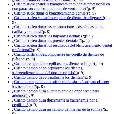
¿Cuánto suele costar el blanqueamiento dental profesional en
comparación con los productos de venta libre?
(p. 9)
¿Cuánto suele durar el blanqueamiento dental?
(p. 9)
¿Cuánto suelen costar los cepillos de dientes inteligentes?
(p.
9)
¿Cuánto suelen durar las restauraciones cosméticas como
carillas y coronas?
(p. 9)
¿Cuánto suelen durar los implantes dentales?
(p. 9)
¿Cuánto suelen durar los puentes dentales?
(p. 9)
¿Cuánto suelen durar los resultados del blanqueamiento dental
profesional?
(p. 9)
¿Cuánto tarda en descomponerse un cepillo de dientes de
plástico?
(p. 9)
¿Cuánto tiempo debe cepillarse los dientes mi hijo?
(p. 9)
¿Cuánto tiempo debo cepillarme los dientes,
independientemente del tipo de cepillo?
(p. 9)
¿Cuánto tiempo debo cepillarme los dientes?
(p. 9)
¿Cuánto tiempo debo masticar chicle sin azúcar para obtener
los beneficios?
(p. 9)
¿Cuánto tiempo dura el tratamiento de ortodoncia para
adultos?
(p. 9)
¿Cuánto tiempo dura típicamente la bacteriemia por el
cepillado?
(p. 9)
¿Cuánto tiempo dura un cambio de imagen de la sonrisa?
(p.
9)