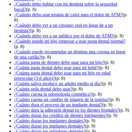
¿Cuándo debo hablar con mi dentista sobre la sequedad
bucal?
(p. 8)
¿Cuándo debo usar terapia de calor para el dolor de ATM?
(p.
8)
¿Cuándo debo ver a un cirujano oral en lugar de a un
dentista?
(p. 8)
¿Cuándo debo ver a un médico por el dolor de ATM?
(p. 8)
¿Cuándo puede mi hijo empezar a usar pasta dental normal?
(p. 8)
¿Cuándo puede recomendar un dentista una corona en lugar
de una carilla?
(p. 8)
¿Cuánta pasta de dientes debo usar para mi hijo?
(p. 8)
¿Cuánta pasta dental debo usar para mi bebé?
(p. 8)
¿Cuánta pasta dental debo usar para mi hijo en edad
preescolar (3-6 años)?
(p. 8)
¿Cuánta saliva produce un adulto medio al día?
(p. 8)
¿Cuánta seda dental debo usar?
(p. 8)
¿Cuánto cuesta la odontología cosmética?
(p. 8)
¿Cuánto cuesta un cambio de imagen de la sonrisa?
(p. 8)
¿Cuánto dura el proceso de un implante dental?
(p. 9)
¿Cuánto dura la adhesión dental en los dientes frontales?
(p. 9)
¿Cuánto duran los cepillos de dientes inteligentes?
(p. 9)
¿Cuánto duran los implantes dentales?
(p. 9)
¿Cuánto duran los implantes dentales?
(p. 9)
¿Cuánto duran los selladores dentales?
(p. 9)