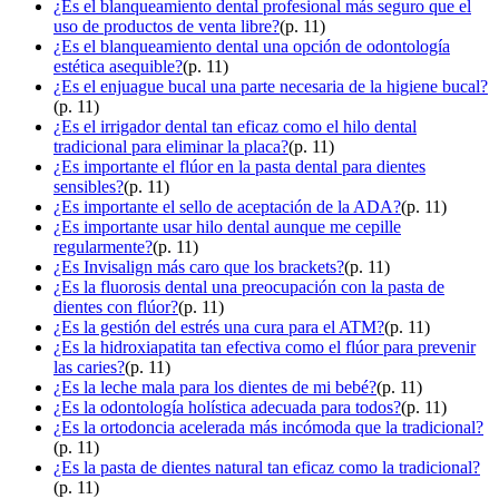
¿Es el blanqueamiento dental profesional más seguro que el
uso de productos de venta libre?
(p. 11)
¿Es el blanqueamiento dental una opción de odontología
estética asequible?
(p. 11)
¿Es el enjuague bucal una parte necesaria de la higiene bucal?
(p. 11)
¿Es el irrigador dental tan eficaz como el hilo dental
tradicional para eliminar la placa?
(p. 11)
¿Es importante el flúor en la pasta dental para dientes
sensibles?
(p. 11)
¿Es importante el sello de aceptación de la ADA?
(p. 11)
¿Es importante usar hilo dental aunque me cepille
regularmente?
(p. 11)
¿Es Invisalign más caro que los brackets?
(p. 11)
¿Es la fluorosis dental una preocupación con la pasta de
dientes con flúor?
(p. 11)
¿Es la gestión del estrés una cura para el ATM?
(p. 11)
¿Es la hidroxiapatita tan efectiva como el flúor para prevenir
las caries?
(p. 11)
¿Es la leche mala para los dientes de mi bebé?
(p. 11)
¿Es la odontología holística adecuada para todos?
(p. 11)
¿Es la ortodoncia acelerada más incómoda que la tradicional?
(p. 11)
¿Es la pasta de dientes natural tan eficaz como la tradicional?
(p. 11)