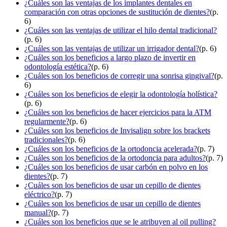
¿Cuáles son las ventajas de los implantes dentales en
comparación con otras opciones de sustitución de dientes?
(p.
6)
¿Cuáles son las ventajas de utilizar el hilo dental tradicional?
(p. 6)
¿Cuáles son las ventajas de utilizar un irrigador dental?
(p. 6)
¿Cuáles son los beneficios a largo plazo de invertir en
odontología estética?
(p. 6)
¿Cuáles son los beneficios de corregir una sonrisa gingival?
(p.
6)
¿Cuáles son los beneficios de elegir la odontología holística?
(p. 6)
¿Cuáles son los beneficios de hacer ejercicios para la ATM
regularmente?
(p. 6)
¿Cuáles son los beneficios de Invisalign sobre los brackets
tradicionales?
(p. 6)
¿Cuáles son los beneficios de la ortodoncia acelerada?
(p. 7)
¿Cuáles son los beneficios de la ortodoncia para adultos?
(p. 7)
¿Cuáles son los beneficios de usar carbón en polvo en los
dientes?
(p. 7)
¿Cuáles son los beneficios de usar un cepillo de dientes
eléctrico?
(p. 7)
¿Cuáles son los beneficios de usar un cepillo de dientes
manual?
(p. 7)
¿Cuáles son los beneficios que se le atribuyen al oil pulling?