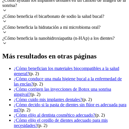
¿Cómo ayudan los implantes dentales en un cambio de imagen de la
sonrisa?
¿Cómo beneficia el bicarbonato de sodio la salud bucal?
¿Cómo beneficia la hidratación a mi microbioma oral?
¿Cómo beneficia la nanohidroxiapatita (n-HAp) a los dientes?
Más resultados en otras páginas
¿Cómo benefician los materiales biocompatibles a la salud
general?
(p. 2)
¿Cómo conduce una mala higiene bucal a la enfermedad de
las encías?
(p. 2)
¿Cómo corrigen las inyecciones de Botox una sonrisa
gingival?
(p. 2)
¿Cómo cuido mis implantes dentales?
(p. 2)
¿Cómo decido si la pasta de dientes sin flúor es adecuada para
mí?
(p. 2)
¿Cómo elijo al dentista cosmético adecuado?
(p. 2)
¿Cómo elijo el cepillo de dientes adecuado para mis
necesidades?
(p. 2)