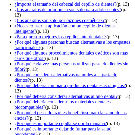
¿Importa el tamaño del cabezal del cepillo de dientes?
(p. 13)
¿Los aparatos de ortodoncia son solo para adolescentes?
(p.
13)
¿Los aparatos son solo por razones cosméticas?
(p. 13)
¿Necesito usar la aplicación con un cepillo de dientes
inteligente?
(p. 13)
¿Para qué son mejores los cepillos interdentales?
(p. 13)
¿Por qué algunas personas buscan alternativas a los empastes
tradicionales?
(p. 13)
¿Por qué algunos procedimientos dentales estéticos son más
caros que otros?
(p. 13)
¿Por qué cada vez más personas utilizan pasta de dientes sin
flúor?
(p. 13)
¿Por qué considerar alternativas naturales a la pasta de
dientes?
(p. 13)
¿Por qué debería cambiar a productos dentales ecológicos?
(p.
13)
¿Por qué debería considerar alternativas al hilo dental?
(p. 13)
¿Por qué debería considerar los materiales dentales
biocompatibles?
(p. 13)
¿Por qué el pescado azul es beneficioso para la salud de las
encías?
(p. 13)
¿Por qué es importante cepillarse por la mañana?
(p. 13)
¿Por qué es importante dejar de fumar para la salud
bucodental?
(p. 13)