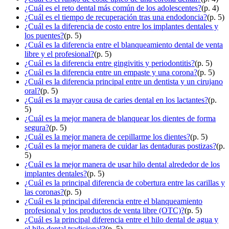
¿Cuál es el reto dental más común de los adolescentes?
(p. 4)
¿Cuál es el tiempo de recuperación tras una endodoncia?
(p. 5)
¿Cuál es la diferencia de costo entre los implantes dentales y
los puentes?
(p. 5)
¿Cuál es la diferencia entre el blanqueamiento dental de venta
libre y el profesional?
(p. 5)
¿Cuál es la diferencia entre gingivitis y periodontitis?
(p. 5)
¿Cuál es la diferencia entre un empaste y una corona?
(p. 5)
¿Cuál es la diferencia principal entre un dentista y un cirujano
oral?
(p. 5)
¿Cuál es la mayor causa de caries dental en los lactantes?
(p.
5)
¿Cuál es la mejor manera de blanquear los dientes de forma
segura?
(p. 5)
¿Cuál es la mejor manera de cepillarme los dientes?
(p. 5)
¿Cuál es la mejor manera de cuidar las dentaduras postizas?
(p.
5)
¿Cuál es la mejor manera de usar hilo dental alrededor de los
implantes dentales?
(p. 5)
¿Cuál es la principal diferencia de cobertura entre las carillas y
las coronas?
(p. 5)
¿Cuál es la principal diferencia entre el blanqueamiento
profesional y los productos de venta libre (OTC)?
(p. 5)
¿Cuál es la principal diferencia entre el hilo dental de agua y
el hilo dental tradicional?
(p. 5)