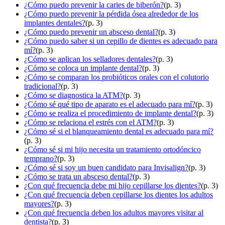
¿Cómo puedo prevenir la caries de biberón?
(p. 3)
¿Cómo puedo prevenir la pérdida ósea alrededor de los
implantes dentales?
(p. 3)
¿Cómo puedo prevenir un absceso dental?
(p. 3)
¿Cómo puedo saber si un cepillo de dientes es adecuado para
mí?
(p. 3)
¿Cómo se aplican los selladores dentales?
(p. 3)
¿Cómo se coloca un implante dental?
(p. 3)
¿Cómo se comparan los probióticos orales con el colutorio
tradicional?
(p. 3)
¿Cómo se diagnostica la ATM?
(p. 3)
¿Cómo sé qué tipo de aparato es el adecuado para mí?
(p. 3)
¿Cómo se realiza el procedimiento de implante dental?
(p. 3)
¿Cómo se relaciona el estrés con el ATM?
(p. 3)
¿Cómo sé si el blanqueamiento dental es adecuado para mí?
(p. 3)
¿Cómo sé si mi hijo necesita un tratamiento ortodóncico
temprano?
(p. 3)
¿Cómo sé si soy un buen candidato para Invisalign?
(p. 3)
¿Cómo se trata un absceso dental?
(p. 3)
¿Con qué frecuencia debe mi hijo cepillarse los dientes?
(p. 3)
¿Con qué frecuencia deben cepillarse los dientes los adultos
mayores?
(p. 3)
¿Con qué frecuencia deben los adultos mayores visitar al
dentista?
(p. 3)