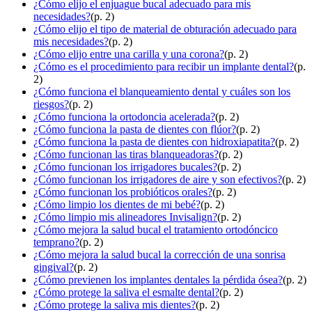
¿Cómo elijo el enjuague bucal adecuado para mis
necesidades?
(p. 2)
¿Cómo elijo el tipo de material de obturación adecuado para
mis necesidades?
(p. 2)
¿Cómo elijo entre una carilla y una corona?
(p. 2)
¿Cómo es el procedimiento para recibir un implante dental?
(p.
2)
¿Cómo funciona el blanqueamiento dental y cuáles son los
riesgos?
(p. 2)
¿Cómo funciona la ortodoncia acelerada?
(p. 2)
¿Cómo funciona la pasta de dientes con flúor?
(p. 2)
¿Cómo funciona la pasta de dientes con hidroxiapatita?
(p. 2)
¿Cómo funcionan las tiras blanqueadoras?
(p. 2)
¿Cómo funcionan los irrigadores bucales?
(p. 2)
¿Cómo funcionan los irrigadores de aire y son efectivos?
(p. 2)
¿Cómo funcionan los probióticos orales?
(p. 2)
¿Cómo limpio los dientes de mi bebé?
(p. 2)
¿Cómo limpio mis alineadores Invisalign?
(p. 2)
¿Cómo mejora la salud bucal el tratamiento ortodóncico
temprano?
(p. 2)
¿Cómo mejora la salud bucal la corrección de una sonrisa
gingival?
(p. 2)
¿Cómo previenen los implantes dentales la pérdida ósea?
(p. 2)
¿Cómo protege la saliva el esmalte dental?
(p. 2)
¿Cómo protege la saliva mis dientes?
(p. 2)