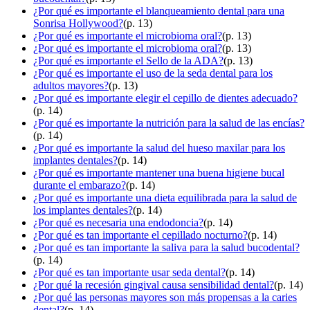
¿Por qué es importante el blanqueamiento dental para una
Sonrisa Hollywood?
(p. 13)
¿Por qué es importante el microbioma oral?
(p. 13)
¿Por qué es importante el microbioma oral?
(p. 13)
¿Por qué es importante el Sello de la ADA?
(p. 13)
¿Por qué es importante el uso de la seda dental para los
adultos mayores?
(p. 13)
¿Por qué es importante elegir el cepillo de dientes adecuado?
(p. 14)
¿Por qué es importante la nutrición para la salud de las encías?
(p. 14)
¿Por qué es importante la salud del hueso maxilar para los
implantes dentales?
(p. 14)
¿Por qué es importante mantener una buena higiene bucal
durante el embarazo?
(p. 14)
¿Por qué es importante una dieta equilibrada para la salud de
los implantes dentales?
(p. 14)
¿Por qué es necesaria una endodoncia?
(p. 14)
¿Por qué es tan importante el cepillado nocturno?
(p. 14)
¿Por qué es tan importante la saliva para la salud bucodental?
(p. 14)
¿Por qué es tan importante usar seda dental?
(p. 14)
¿Por qué la recesión gingival causa sensibilidad dental?
(p. 14)
¿Por qué las personas mayores son más propensas a la caries
dental?
(p. 14)