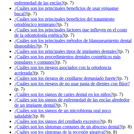
enfermedad de las encías?
(p. 7)
¿Cuáles son los principales beneficios de usar enjuague
bucal?
(p. 7)
¿Cuáles son los principales beneficios del tratamiento
ortodóncico temprano?
(p. 7)
¿Cuáles son los principales factores que influyen en el costo
de la odontología estética?
(p. 7)
¿Cuáles son los principales métodos de blanqueamiento dental
disponibles?
(p. 7)
¿Cuáles son los principales tipos de implantes dentales?
(p. 7)
¿Cuáles son los procedimientos dentales cosméticos más
populares y comunes?
(p. 7)
¿Cuáles son los riesgos asociados con la ortodoncia
acelerada?
(p. 7)
¿Cuáles son los riesgos de cepillarse demasiado fuerte?
(p. 7)
¿Cuáles son los riesgos de no usar pasta de dientes con flúor?
(p. 7)
¿Cuáles son los signos de caries dental en los niños?
(p. 7)
¿Cuáles son los signos de enfermedad de las encías alrededor
de un implante dental?
(p. 7)
¿Cuáles son los signos de un microbioma oral poco
saludable?
(p. 8)
¿Cuáles son los signos del cepillado excesivo?
(p. 8)
¿Cuáles son los síntomas comunes de un absceso dental?
(p. 8)
¿Cuáles son los síntomas de la recesión gingival?
(p. 8)