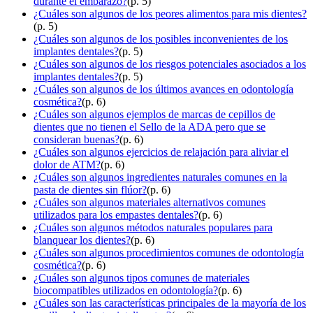
durante el embarazo?
(p. 5)
¿Cuáles son algunos de los peores alimentos para mis dientes?
(p. 5)
¿Cuáles son algunos de los posibles inconvenientes de los
implantes dentales?
(p. 5)
¿Cuáles son algunos de los riesgos potenciales asociados a los
implantes dentales?
(p. 5)
¿Cuáles son algunos de los últimos avances en odontología
cosmética?
(p. 6)
¿Cuáles son algunos ejemplos de marcas de cepillos de
dientes que no tienen el Sello de la ADA pero que se
consideran buenas?
(p. 6)
¿Cuáles son algunos ejercicios de relajación para aliviar el
dolor de ATM?
(p. 6)
¿Cuáles son algunos ingredientes naturales comunes en la
pasta de dientes sin flúor?
(p. 6)
¿Cuáles son algunos materiales alternativos comunes
utilizados para los empastes dentales?
(p. 6)
¿Cuáles son algunos métodos naturales populares para
blanquear los dientes?
(p. 6)
¿Cuáles son algunos procedimientos comunes de odontología
cosmética?
(p. 6)
¿Cuáles son algunos tipos comunes de materiales
biocompatibles utilizados en odontología?
(p. 6)
¿Cuáles son las características principales de la mayoría de los