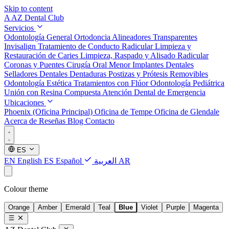
Skip to content
A
AZ Dental Club
Servicios
Odontología General
Ortodoncia
Alineadores Transparentes
Invisalign
Tratamiento de Conducto Radicular
Limpieza y
Restauración de Caries
Limpieza, Raspado y Alisado Radicular
Coronas y Puentes
Cirugía Oral Menor
Implantes Dentales
Selladores Dentales
Dentaduras Postizas y Prótesis Removibles
Odontología Estética
Tratamientos con Flúor
Odontología Pediátrica
Unión con Resina Compuesta
Atención Dental de Emergencia
Ubicaciones
Phoenix (Oficina Principal)
Oficina de Tempe
Oficina de Glendale
Acerca de
Reseñas
Blog
Contacto
ES
EN
English
ES
Español
العربية
AR
Colour theme
Orange
Amber
Emerald
Teal
Blue
Violet
Purple
Magenta