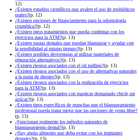
12)
¿Existen estudios científicos que avalen el uso de probióticos
orales?
(p. 12)
¿Existen opciones de financiamiento para la odontología
cosmética?
(p. 12)
¿Existen otros tratamientos que pueda combinar con los
ejercicios para la ATM?
(p. 13)
¿Existen pastas dentales que puedan blanquear y ayudar con
la sensibilidad al mismo tiempo?
(p. 13)
¿Existen posibles desventajas al utilizar materiales de
obturación alternativos?
(p. 13)
¿Existen riesgos asociados con el oil pulling?
(p. 13)
¿Existen riesgos asociados con el uso de alternativas naturales
a la pasta de dientes?
(p. 13)
¿Existen riesgos asociados con la realización de ejercicios
para la ATM?
(p. 13)
¿Existen riesgos asociados con masticar demasiado chicle sin
azúcar?
(p. 13)
¿Existen tipos específicos de manchas que el blanqueamiento
profesional pueda tratar mejor que las opciones de venta libre?
(p. 13)
¿Funcionan realmente los métodos naturales de
blanqueamiento dental?
(p. 13)
¿Hay algún alimento que deba evitar con los implantes
dentales?
(p. 13)