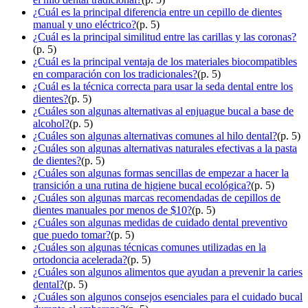
¿Cuál es la principal diferencia entre un cepillo de dientes
manual y uno eléctrico?
(p. 5)
¿Cuál es la principal similitud entre las carillas y las coronas?
(p. 5)
¿Cuál es la principal ventaja de los materiales biocompatibles
en comparación con los tradicionales?
(p. 5)
¿Cuál es la técnica correcta para usar la seda dental entre los
dientes?
(p. 5)
¿Cuáles son algunas alternativas al enjuague bucal a base de
alcohol?
(p. 5)
¿Cuáles son algunas alternativas comunes al hilo dental?
(p. 5)
¿Cuáles son algunas alternativas naturales efectivas a la pasta
de dientes?
(p. 5)
¿Cuáles son algunas formas sencillas de empezar a hacer la
transición a una rutina de higiene bucal ecológica?
(p. 5)
¿Cuáles son algunas marcas recomendadas de cepillos de
dientes manuales por menos de $10?
(p. 5)
¿Cuáles son algunas medidas de cuidado dental preventivo
que puedo tomar?
(p. 5)
¿Cuáles son algunas técnicas comunes utilizadas en la
ortodoncia acelerada?
(p. 5)
¿Cuáles son algunos alimentos que ayudan a prevenir la caries
dental?
(p. 5)
¿Cuáles son algunos consejos esenciales para el cuidado bucal