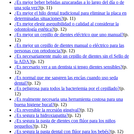
¿Es mejor beber bebidas azucaradas a lo largo del día o de
una sola vez?
(p. 11)
¿Es mejor el hilo dental tradicional para eliminar la placa en
determinadas situaciones?
(p. 11)
¿Es mejor elegir asequibilidad o calidad al considerar la
odontología estética?
(p. 12)
¿Es mejor un cepillo de dientes eléctrico que uno manual?
(p.
12)
¿Es mejor un cepillo de dientes manual o eléctrico para las
personas con ortodoncia?
(p. 12)
¿Es necesariamente malo un cepillo de dientes sin el Sello de
la ADA?
(p. 12)
¿Es necesario ver a un dentista si tengo dientes sensibles?
(p.
12)
¿Es normal que me sangren las encías cuando uso seda
dental?
(p. 12)
¿Es peligrosa para todos la bacteriemia por el cepillado?
(p.
12)
¿Es realmente necesaria una herramienta costosa para una
buena higiene bucal?
(p. 12)
¿Es reversible la recesión gingival?
(p. 12)
¿Es segura la hidroxiapatita?
(p. 12)
¿Es segura la pasta de dientes con flúor para los niños
pequeños?
(p. 12)
¿Es segura la pasta dental con flúor para los bebés?
(p. 12)