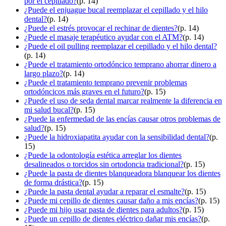
por el cepillado?
(p. 14)
¿Puede el enjuague bucal reemplazar el cepillado y el hilo
dental?
(p. 14)
¿Puede el estrés provocar el rechinar de dientes?
(p. 14)
¿Puede el masaje terapéutico ayudar con el ATM?
(p. 14)
¿Puede el oil pulling reemplazar el cepillado y el hilo dental?
(p. 14)
¿Puede el tratamiento ortodóncico temprano ahorrar dinero a
largo plazo?
(p. 14)
¿Puede el tratamiento temprano prevenir problemas
ortodóncicos más graves en el futuro?
(p. 15)
¿Puede el uso de seda dental marcar realmente la diferencia en
mi salud bucal?
(p. 15)
¿Puede la enfermedad de las encías causar otros problemas de
salud?
(p. 15)
¿Puede la hidroxiapatita ayudar con la sensibilidad dental?
(p.
15)
¿Puede la odontología estética arreglar los dientes
desalineados o torcidos sin ortodoncia tradicional?
(p. 15)
¿Puede la pasta de dientes blanqueadora blanquear los dientes
de forma drástica?
(p. 15)
¿Puede la pasta dental ayudar a reparar el esmalte?
(p. 15)
¿Puede mi cepillo de dientes causar daño a mis encías?
(p. 15)
¿Puede mi hijo usar pasta de dientes para adultos?
(p. 15)
¿Puede un cepillo de dientes eléctrico dañar mis encías?
(p.