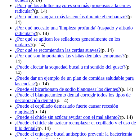
¿Por qué los adultos mayores son más propensos a la caries
radicular?
(p. 14)
¿Por qué me sangran más las encías durante el embarazo?
(p.
14)
¿Por qué necesito una 'limpieza profunda' (raspado y alisado
radicular)?
(p. 14)
¿Por qué se aplican los selladores generalmente en los
molares?
(p. 14)
¿Por qué se recomiendan las cerdas suaves?
(p. 14)
¿Por qué son importantes las visitas dentales tempranas?
(p.
14)
¿Puede afectar la sequedad bucal a mi sentido del gusto?
(p.
14)
¿Puede dar un ejemplo de un plan de comidas saludable para
las encías?
(p. 14)
¿Puede el bicarbonato de sodio blanquear los dientes?
(p. 14)
¿Puede el blanqueamiento dental corregir todos los tipos de
decoloración dental?
(p. 14)
¿Puede el cepillado demasiado fuerte causar recesión
gingival?
(p. 14)
¿Puede el chicle sin azúcar ayudar con el mal aliento?
(p. 14)
¿Puede el chicle sin azúcar reemplazar el cepillado y el uso de
hilo dental?
(p. 14)
¿Puede el enjuague bucal antiséptico prevenir la bacteriemia