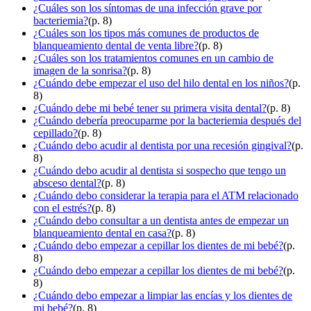
¿Cuáles son los síntomas de una infección grave por
bacteriemia?
(p. 8)
¿Cuáles son los tipos más comunes de productos de
blanqueamiento dental de venta libre?
(p. 8)
¿Cuáles son los tratamientos comunes en un cambio de
imagen de la sonrisa?
(p. 8)
¿Cuándo debe empezar el uso del hilo dental en los niños?
(p.
8)
¿Cuándo debe mi bebé tener su primera visita dental?
(p. 8)
¿Cuándo debería preocuparme por la bacteriemia después del
cepillado?
(p. 8)
¿Cuándo debo acudir al dentista por una recesión gingival?
(p.
8)
¿Cuándo debo acudir al dentista si sospecho que tengo un
absceso dental?
(p. 8)
¿Cuándo debo considerar la terapia para el ATM relacionado
con el estrés?
(p. 8)
¿Cuándo debo consultar a un dentista antes de empezar un
blanqueamiento dental en casa?
(p. 8)
¿Cuándo debo empezar a cepillar los dientes de mi bebé?
(p.
8)
¿Cuándo debo empezar a cepillar los dientes de mi bebé?
(p.
8)
¿Cuándo debo empezar a limpiar las encías y los dientes de
mi bebé?
(p. 8)