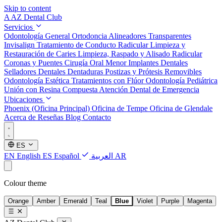
Skip to content
A
AZ Dental Club
Servicios
Odontología General
Ortodoncia
Alineadores Transparentes
Invisalign
Tratamiento de Conducto Radicular
Limpieza y
Restauración de Caries
Limpieza, Raspado y Alisado Radicular
Coronas y Puentes
Cirugía Oral Menor
Implantes Dentales
Selladores Dentales
Dentaduras Postizas y Prótesis Removibles
Odontología Estética
Tratamientos con Flúor
Odontología Pediátrica
Unión con Resina Compuesta
Atención Dental de Emergencia
Ubicaciones
Phoenix (Oficina Principal)
Oficina de Tempe
Oficina de Glendale
Acerca de
Reseñas
Blog
Contacto
ES
EN
English
ES
Español
العربية
AR
Colour theme
Orange
Amber
Emerald
Teal
Blue
Violet
Purple
Magenta