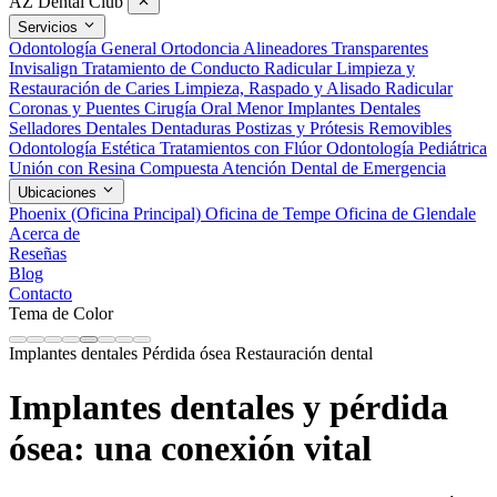
AZ Dental Club
Servicios
Odontología General
Ortodoncia
Alineadores Transparentes
Invisalign
Tratamiento de Conducto Radicular
Limpieza y
Restauración de Caries
Limpieza, Raspado y Alisado Radicular
Coronas y Puentes
Cirugía Oral Menor
Implantes Dentales
Selladores Dentales
Dentaduras Postizas y Prótesis Removibles
Odontología Estética
Tratamientos con Flúor
Odontología Pediátrica
Unión con Resina Compuesta
Atención Dental de Emergencia
Ubicaciones
Phoenix (Oficina Principal)
Oficina de Tempe
Oficina de Glendale
Acerca de
Reseñas
Blog
Contacto
Tema de Color
Implantes dentales
Pérdida ósea
Restauración dental
Implantes dentales y pérdida
ósea: una conexión vital