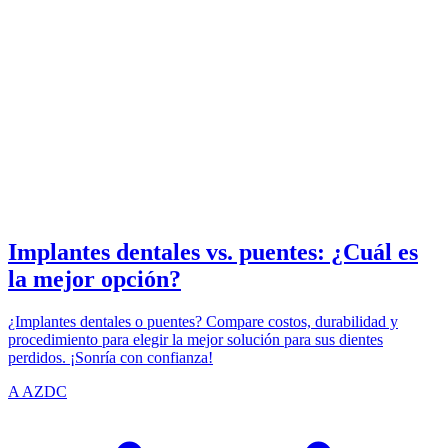
IMPLANTS
azdentalclub.com
Implantes dentales vs. puentes: ¿Cuál es
la mejor opción?
¿Implantes dentales o puentes? Compare costos, durabilidad y
procedimiento para elegir la mejor solución para sus dientes
perdidos. ¡Sonría con confianza!
A
AZDC