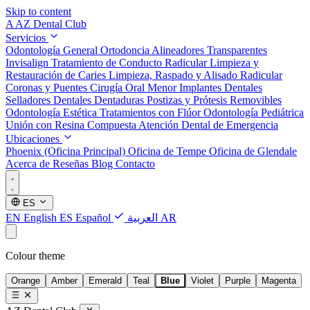
Skip to content
A
AZ Dental Club
Servicios
Odontología General
Ortodoncia
Alineadores Transparentes
Invisalign
Tratamiento de Conducto Radicular
Limpieza y
Restauración de Caries
Limpieza, Raspado y Alisado Radicular
Coronas y Puentes
Cirugía Oral Menor
Implantes Dentales
Selladores Dentales
Dentaduras Postizas y Prótesis Removibles
Odontología Estética
Tratamientos con Flúor
Odontología Pediátrica
Unión con Resina Compuesta
Atención Dental de Emergencia
Ubicaciones
Phoenix (Oficina Principal)
Oficina de Tempe
Oficina de Glendale
Acerca de
Reseñas
Blog
Contacto
ES
EN
English
ES
Español
العربية
AR
Colour theme
Orange
Amber
Emerald
Teal
Blue
Violet
Purple
Magenta