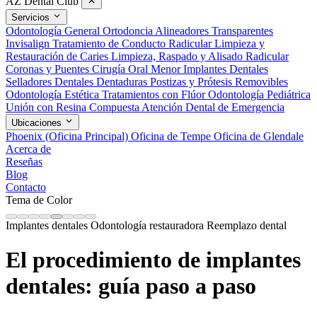
AZ Dental Club
Servicios
Odontología General
Ortodoncia
Alineadores Transparentes
Invisalign
Tratamiento de Conducto Radicular
Limpieza y
Restauración de Caries
Limpieza, Raspado y Alisado Radicular
Coronas y Puentes
Cirugía Oral Menor
Implantes Dentales
Selladores Dentales
Dentaduras Postizas y Prótesis Removibles
Odontología Estética
Tratamientos con Flúor
Odontología Pediátrica
Unión con Resina Compuesta
Atención Dental de Emergencia
Ubicaciones
Phoenix (Oficina Principal)
Oficina de Tempe
Oficina de Glendale
Acerca de
Reseñas
Blog
Contacto
Tema de Color
Implantes dentales
Odontología restauradora
Reemplazo dental
El procedimiento de implantes
dentales: guía paso a paso