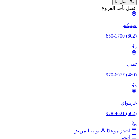
اتصل بنا
اتصل بأحد الفروع
فينيكس
(602) 650-1700
تمبي
(480) 970-6677
غرينواي
(602) 978-4621
احجز موعدًا
بوابة المريض
احجز