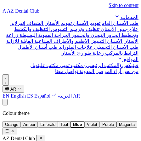
Skip to content
A
AZ Dental Club
الخدمات
طب الأسنان العام
تقويم الأسنان
تقويم الأسنان الشفاف إنفزلاين
علاج جذور الأسنان
تنظيف وترميم التسوس
التنظيف والكشط
وتخطيط الجذور
التيجان والجسور
الجراحة الفموية البسيطة
زراعة
الأسنان
الأسنان التبييض
الأطقم والأطراف الصناعية القابلة للإزالة
طب الأسنان التجميلي
علاجات الفلورايد
طب أسنان الأطفال
الترابط بالمركب
رعاية طوارئ الأسنان
المواقع
فينيكس (المكتب الرئيسي)
مكتب تمبي
مكتب غلينديل
من نحن
آراء المرضى
المدونة
تواصل معنا
AR
AR
العربية
Español
ES
English
EN
Colour theme
Orange
Amber
Emerald
Teal
Blue
Violet
Purple
Magenta
AZ Dental Club