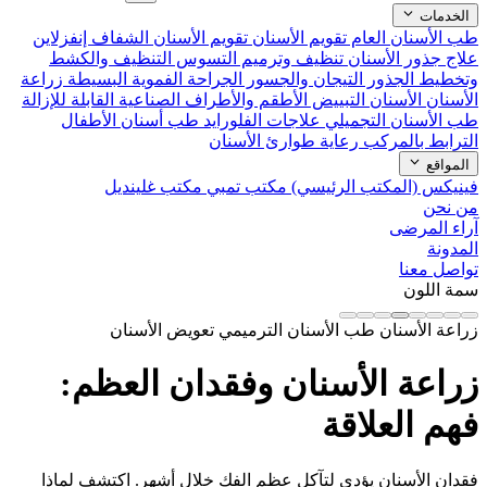
الخدمات
طب الأسنان العام
تقويم الأسنان
تقويم الأسنان الشفاف إنفزلاين
علاج جذور الأسنان
تنظيف وترميم التسوس
التنظيف والكشط
وتخطيط الجذور
التيجان والجسور
الجراحة الفموية البسيطة
زراعة
الأسنان
الأسنان التبييض
الأطقم والأطراف الصناعية القابلة للإزالة
طب الأسنان التجميلي
علاجات الفلورايد
طب أسنان الأطفال
الترابط بالمركب
رعاية طوارئ الأسنان
المواقع
فينيكس (المكتب الرئيسي)
مكتب تمبي
مكتب غلينديل
من نحن
آراء المرضى
المدونة
تواصل معنا
سمة اللون
زراعة الأسنان
طب الأسنان الترميمي
تعويض الأسنان
زراعة الأسنان وفقدان العظم:
فهم العلاقة
فقدان الأسنان يؤدي لتآكل عظم الفك خلال أشهر. اكتشف لماذا