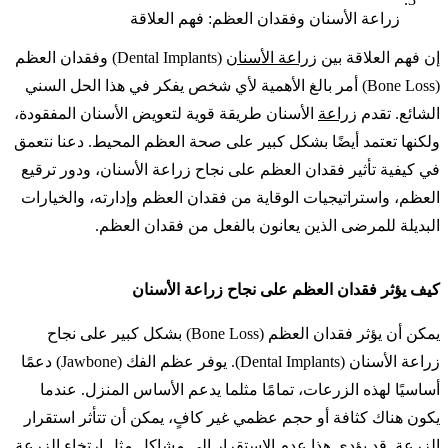
زراعة الأسنان وفقدان العظم: فهم العلاقة
إن فهم العلاقة بين
زراعة الأسنان
(Dental Implants) وفقدان العظم
(Bone Loss) أمر بالغ الأهمية لأي شخص يفكر في هذا الحل السني
الشائع. تقدم
زراعة
الأسنان طريقة قوية لتعويض الأسنان المفقودة،
ولكنها تعتمد أيضًا بشكل كبير على صحة العظم المحيط. دعنا نتعمق
في كيفية تأثير فقدان العظم على نجاح زراعة الأسنان، ودور ترقيع
العظم، واستراتيجيات الوقاية من فقدان العظم وإدارته، والخيارات
البديلة للمرضى الذين يعانون بالفعل من فقدان العظم.
كيف يؤثر فقدان العظم على نجاح زراعة الأسنان
يمكن أن يؤثر فقدان العظم (Bone Loss) بشكل كبير على نجاح
زراعة الأسنان (Dental Implants). يوفر عظم الفك (Jawbone) دعمًا
أساسيًا لهذه الزرعات، تمامًا مثلما يدعم الأساس المنزل. عندما
يكون هناك كثافة أو حجم عظمي غير كافٍ، يمكن أن تتأثر استقرار
الزرعة. قد يؤدي هذا عدم الاستقرار إلى مشاكل مثل ارتخاء الزرعة