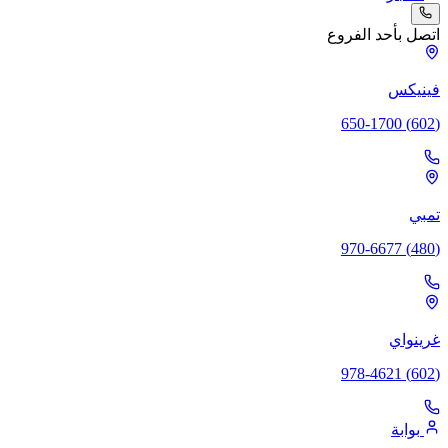
اتصل بأحد الفروع
فينيكس
(602) 650-1700
تمبي
(480) 970-6677
غرينواي
(602) 978-4621
بوابة