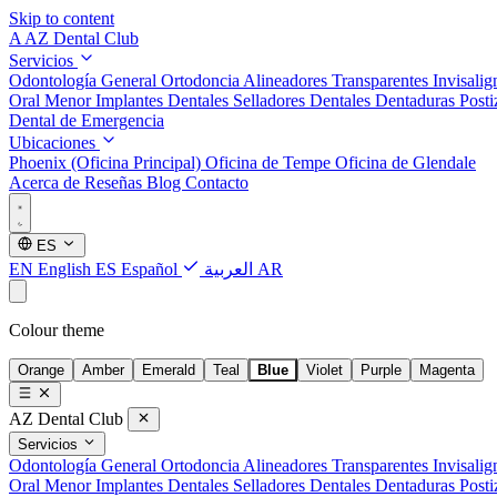
Skip to content
A
AZ Dental Club
Servicios
Odontología General
Ortodoncia
Alineadores Transparentes Invisali
Oral Menor
Implantes Dentales
Selladores Dentales
Dentaduras Posti
Dental de Emergencia
Ubicaciones
Phoenix (Oficina Principal)
Oficina de Tempe
Oficina de Glendale
Acerca de
Reseñas
Blog
Contacto
ES
EN
English
ES
Español
العربية
AR
Colour theme
Orange
Amber
Emerald
Teal
Blue
Violet
Purple
Magenta
AZ Dental Club
Servicios
Odontología General
Ortodoncia
Alineadores Transparentes Invisali
Oral Menor
Implantes Dentales
Selladores Dentales
Dentaduras Posti