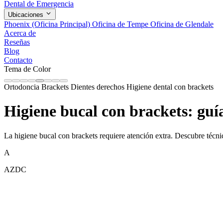
Dental de Emergencia
Ubicaciones
Phoenix (Oficina Principal)
Oficina de Tempe
Oficina de Glendale
Acerca de
Reseñas
Blog
Contacto
Tema de Color
Ortodoncia
Brackets
Dientes derechos
Higiene dental con brackets
Higiene bucal con brackets: guí
La higiene bucal con brackets requiere atención extra. Descubre técnica
A
AZDC