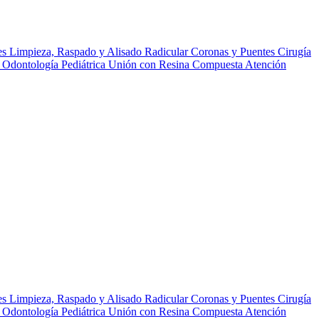
es
Limpieza, Raspado y Alisado Radicular
Coronas y Puentes
Cirugía
r
Odontología Pediátrica
Unión con Resina Compuesta
Atención
es
Limpieza, Raspado y Alisado Radicular
Coronas y Puentes
Cirugía
r
Odontología Pediátrica
Unión con Resina Compuesta
Atención