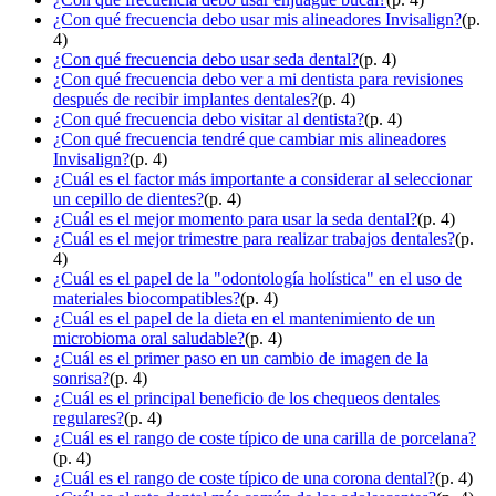
¿Con qué frecuencia debo usar mis alineadores Invisalign?
(p.
4)
¿Con qué frecuencia debo usar seda dental?
(p. 4)
¿Con qué frecuencia debo ver a mi dentista para revisiones
después de recibir implantes dentales?
(p. 4)
¿Con qué frecuencia debo visitar al dentista?
(p. 4)
¿Con qué frecuencia tendré que cambiar mis alineadores
Invisalign?
(p. 4)
¿Cuál es el factor más importante a considerar al seleccionar
un cepillo de dientes?
(p. 4)
¿Cuál es el mejor momento para usar la seda dental?
(p. 4)
¿Cuál es el mejor trimestre para realizar trabajos dentales?
(p.
4)
¿Cuál es el papel de la "odontología holística" en el uso de
materiales biocompatibles?
(p. 4)
¿Cuál es el papel de la dieta en el mantenimiento de un
microbioma oral saludable?
(p. 4)
¿Cuál es el primer paso en un cambio de imagen de la
sonrisa?
(p. 4)
¿Cuál es el principal beneficio de los chequeos dentales
regulares?
(p. 4)
¿Cuál es el rango de coste típico de una carilla de porcelana?
(p. 4)
¿Cuál es el rango de coste típico de una corona dental?
(p. 4)