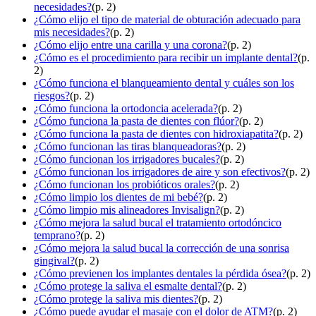
necesidades?
(p. 2)
¿Cómo elijo el tipo de material de obturación adecuado para
mis necesidades?
(p. 2)
¿Cómo elijo entre una carilla y una corona?
(p. 2)
¿Cómo es el procedimiento para recibir un implante dental?
(p.
2)
¿Cómo funciona el blanqueamiento dental y cuáles son los
riesgos?
(p. 2)
¿Cómo funciona la ortodoncia acelerada?
(p. 2)
¿Cómo funciona la pasta de dientes con flúor?
(p. 2)
¿Cómo funciona la pasta de dientes con hidroxiapatita?
(p. 2)
¿Cómo funcionan las tiras blanqueadoras?
(p. 2)
¿Cómo funcionan los irrigadores bucales?
(p. 2)
¿Cómo funcionan los irrigadores de aire y son efectivos?
(p. 2)
¿Cómo funcionan los probióticos orales?
(p. 2)
¿Cómo limpio los dientes de mi bebé?
(p. 2)
¿Cómo limpio mis alineadores Invisalign?
(p. 2)
¿Cómo mejora la salud bucal el tratamiento ortodóncico
temprano?
(p. 2)
¿Cómo mejora la salud bucal la corrección de una sonrisa
gingival?
(p. 2)
¿Cómo previenen los implantes dentales la pérdida ósea?
(p. 2)
¿Cómo protege la saliva el esmalte dental?
(p. 2)
¿Cómo protege la saliva mis dientes?
(p. 2)
¿Cómo puede ayudar el masaje con el dolor de ATM?
(p. 2)