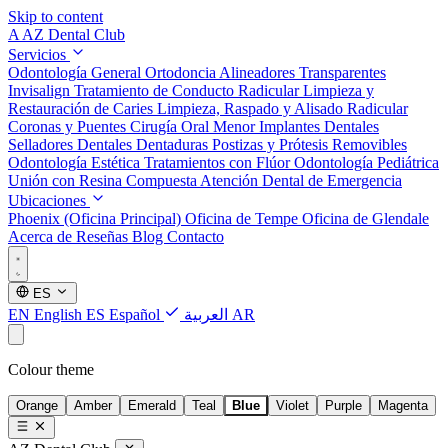
Skip to content
A
AZ Dental Club
Servicios
Odontología General
Ortodoncia
Alineadores Transparentes
Invisalign
Tratamiento de Conducto Radicular
Limpieza y
Restauración de Caries
Limpieza, Raspado y Alisado Radicular
Coronas y Puentes
Cirugía Oral Menor
Implantes Dentales
Selladores Dentales
Dentaduras Postizas y Prótesis Removibles
Odontología Estética
Tratamientos con Flúor
Odontología Pediátrica
Unión con Resina Compuesta
Atención Dental de Emergencia
Ubicaciones
Phoenix (Oficina Principal)
Oficina de Tempe
Oficina de Glendale
Acerca de
Reseñas
Blog
Contacto
ES
EN
English
ES
Español
العربية
AR
Colour theme
Orange
Amber
Emerald
Teal
Blue
Violet
Purple
Magenta