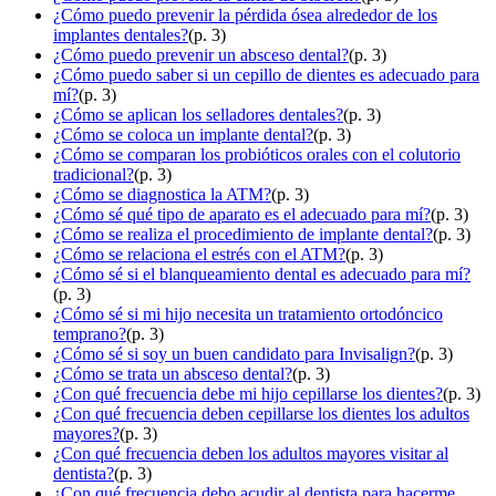
¿Cómo puedo prevenir la pérdida ósea alrededor de los
implantes dentales?
(p. 3)
¿Cómo puedo prevenir un absceso dental?
(p. 3)
¿Cómo puedo saber si un cepillo de dientes es adecuado para
mí?
(p. 3)
¿Cómo se aplican los selladores dentales?
(p. 3)
¿Cómo se coloca un implante dental?
(p. 3)
¿Cómo se comparan los probióticos orales con el colutorio
tradicional?
(p. 3)
¿Cómo se diagnostica la ATM?
(p. 3)
¿Cómo sé qué tipo de aparato es el adecuado para mí?
(p. 3)
¿Cómo se realiza el procedimiento de implante dental?
(p. 3)
¿Cómo se relaciona el estrés con el ATM?
(p. 3)
¿Cómo sé si el blanqueamiento dental es adecuado para mí?
(p. 3)
¿Cómo sé si mi hijo necesita un tratamiento ortodóncico
temprano?
(p. 3)
¿Cómo sé si soy un buen candidato para Invisalign?
(p. 3)
¿Cómo se trata un absceso dental?
(p. 3)
¿Con qué frecuencia debe mi hijo cepillarse los dientes?
(p. 3)
¿Con qué frecuencia deben cepillarse los dientes los adultos
mayores?
(p. 3)
¿Con qué frecuencia deben los adultos mayores visitar al
dentista?
(p. 3)
¿Con qué frecuencia debo acudir al dentista para hacerme