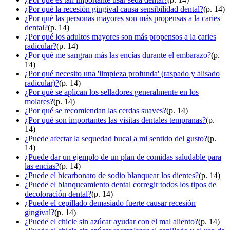
¿Por qué la recesión gingival causa sensibilidad dental?
(p. 14)
¿Por qué las personas mayores son más propensas a la caries
dental?
(p. 14)
¿Por qué los adultos mayores son más propensos a la caries
radicular?
(p. 14)
¿Por qué me sangran más las encías durante el embarazo?
(p.
14)
¿Por qué necesito una 'limpieza profunda' (raspado y alisado
radicular)?
(p. 14)
¿Por qué se aplican los selladores generalmente en los
molares?
(p. 14)
¿Por qué se recomiendan las cerdas suaves?
(p. 14)
¿Por qué son importantes las visitas dentales tempranas?
(p.
14)
¿Puede afectar la sequedad bucal a mi sentido del gusto?
(p.
14)
¿Puede dar un ejemplo de un plan de comidas saludable para
las encías?
(p. 14)
¿Puede el bicarbonato de sodio blanquear los dientes?
(p. 14)
¿Puede el blanqueamiento dental corregir todos los tipos de
decoloración dental?
(p. 14)
¿Puede el cepillado demasiado fuerte causar recesión
gingival?
(p. 14)
¿Puede el chicle sin azúcar ayudar con el mal aliento?
(p. 14)