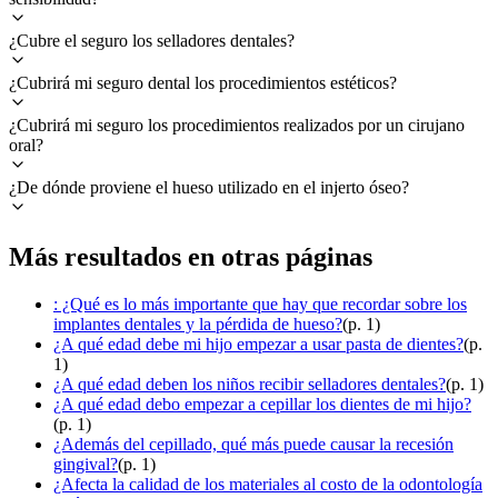
¿Cubre el seguro los selladores dentales?
¿Cubrirá mi seguro dental los procedimientos estéticos?
¿Cubrirá mi seguro los procedimientos realizados por un cirujano
oral?
¿De dónde proviene el hueso utilizado en el injerto óseo?
Más resultados en otras páginas
: ¿Qué es lo más importante que hay que recordar sobre los
implantes dentales y la pérdida de hueso?
(p. 1)
¿A qué edad debe mi hijo empezar a usar pasta de dientes?
(p.
1)
¿A qué edad deben los niños recibir selladores dentales?
(p. 1)
¿A qué edad debo empezar a cepillar los dientes de mi hijo?
(p. 1)
¿Además del cepillado, qué más puede causar la recesión
gingival?
(p. 1)
¿Afecta la calidad de los materiales al costo de la odontología