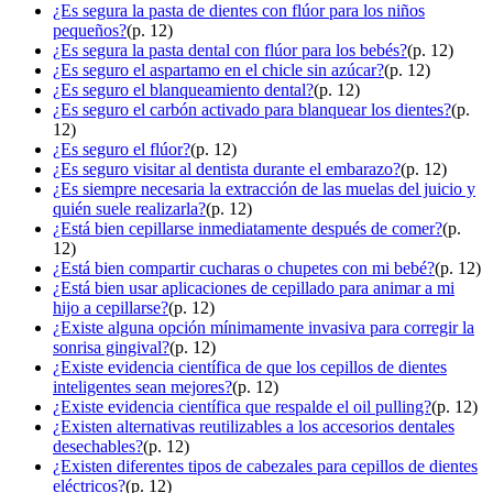
¿Es segura la pasta de dientes con flúor para los niños
pequeños?
(p. 12)
¿Es segura la pasta dental con flúor para los bebés?
(p. 12)
¿Es seguro el aspartamo en el chicle sin azúcar?
(p. 12)
¿Es seguro el blanqueamiento dental?
(p. 12)
¿Es seguro el carbón activado para blanquear los dientes?
(p.
12)
¿Es seguro el flúor?
(p. 12)
¿Es seguro visitar al dentista durante el embarazo?
(p. 12)
¿Es siempre necesaria la extracción de las muelas del juicio y
quién suele realizarla?
(p. 12)
¿Está bien cepillarse inmediatamente después de comer?
(p.
12)
¿Está bien compartir cucharas o chupetes con mi bebé?
(p. 12)
¿Está bien usar aplicaciones de cepillado para animar a mi
hijo a cepillarse?
(p. 12)
¿Existe alguna opción mínimamente invasiva para corregir la
sonrisa gingival?
(p. 12)
¿Existe evidencia científica de que los cepillos de dientes
inteligentes sean mejores?
(p. 12)
¿Existe evidencia científica que respalde el oil pulling?
(p. 12)
¿Existen alternativas reutilizables a los accesorios dentales
desechables?
(p. 12)
¿Existen diferentes tipos de cabezales para cepillos de dientes
eléctricos?
(p. 12)