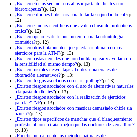
¿Existen efectos secundarios al usar pasta de dientes con
hidroxiapatita?
(p. 12)
¿Existen enfoques holísticos para tratar la sequedad bucal?
(p.
12)
¿Existen estudios científicos que avalen el uso de probióticos
orales?
(p. 12)
¿Existen opciones de financiamiento para la odontología
cosmética?
(p. 12)
¿Existen otros tratamientos que pueda combinar con los
ejercicios para la ATM?
(p. 13)
¿Existen pastas dentales que puedan blanquear y ayudar con
la sensibilidad al mismo tiempo?
(p. 13)
¿Existen posibles desventajas al utilizar materiales de
obturación alternativos?
(p. 13)
¿Existen riesgos asociados con el oil pulling?
(p. 13)
¿Existen riesgos asociados con el uso de alternativas naturales
a la pasta de dientes?
(p. 13)
¿Existen riesgos asociados con la realización de ejercicios
para la ATM?
(p. 13)
¿Existen riesgos asociados con masticar demasiado chicle sin
azúcar?
(p. 13)
¿Existen tipos específicos de manchas que el blanqueamiento
profesional pueda tratar mejor que las opciones de venta libre?
(p. 13)
¿Funcionan realmente los métodos naturales de