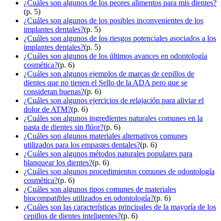
¿Cuáles son algunos de los peores alimentos para mis dientes?
(p. 5)
¿Cuáles son algunos de los posibles inconvenientes de los
implantes dentales?
(p. 5)
¿Cuáles son algunos de los riesgos potenciales asociados a los
implantes dentales?
(p. 5)
¿Cuáles son algunos de los últimos avances en odontología
cosmética?
(p. 6)
¿Cuáles son algunos ejemplos de marcas de cepillos de
dientes que no tienen el Sello de la ADA pero que se
consideran buenas?
(p. 6)
¿Cuáles son algunos ejercicios de relajación para aliviar el
dolor de ATM?
(p. 6)
¿Cuáles son algunos ingredientes naturales comunes en la
pasta de dientes sin flúor?
(p. 6)
¿Cuáles son algunos materiales alternativos comunes
utilizados para los empastes dentales?
(p. 6)
¿Cuáles son algunos métodos naturales populares para
blanquear los dientes?
(p. 6)
¿Cuáles son algunos procedimientos comunes de odontología
cosmética?
(p. 6)
¿Cuáles son algunos tipos comunes de materiales
biocompatibles utilizados en odontología?
(p. 6)
¿Cuáles son las características principales de la mayoría de los
cepillos de dientes inteligentes?
(p. 6)