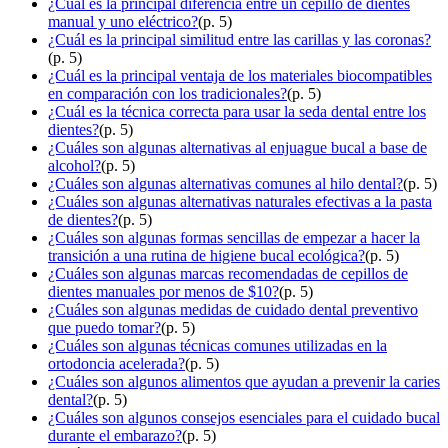
¿Cuál es la principal diferencia entre un cepillo de dientes
manual y uno eléctrico?
(p. 5)
¿Cuál es la principal similitud entre las carillas y las coronas?
(p. 5)
¿Cuál es la principal ventaja de los materiales biocompatibles
en comparación con los tradicionales?
(p. 5)
¿Cuál es la técnica correcta para usar la seda dental entre los
dientes?
(p. 5)
¿Cuáles son algunas alternativas al enjuague bucal a base de
alcohol?
(p. 5)
¿Cuáles son algunas alternativas comunes al hilo dental?
(p. 5)
¿Cuáles son algunas alternativas naturales efectivas a la pasta
de dientes?
(p. 5)
¿Cuáles son algunas formas sencillas de empezar a hacer la
transición a una rutina de higiene bucal ecológica?
(p. 5)
¿Cuáles son algunas marcas recomendadas de cepillos de
dientes manuales por menos de $10?
(p. 5)
¿Cuáles son algunas medidas de cuidado dental preventivo
que puedo tomar?
(p. 5)
¿Cuáles son algunas técnicas comunes utilizadas en la
ortodoncia acelerada?
(p. 5)
¿Cuáles son algunos alimentos que ayudan a prevenir la caries
dental?
(p. 5)
¿Cuáles son algunos consejos esenciales para el cuidado bucal
durante el embarazo?
(p. 5)