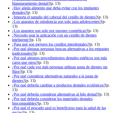
blanqueamiento dental?
(p. 13)
¿Hay algún alimento que deba evitar con los implantes
dentales?
(p. 13)
¿Importa el tamaño del cabezal del cepillo de dientes?
(p. 13)
¿Los aparatos de ortodoncia son solo para adolescentes?
(p.
13)
¿Los aparatos son solo por razones cosméticas?
(p. 13)
¿Necesito usar la aplicación con un cepillo de dientes
inteligente?
(p. 13)
¿Para qué son mejores los cepillos interdentales?
(p. 13)
¿Por qué algunas personas buscan alternativas a los empastes
tradicionales?
(p. 13)
¿Por qué algunos procedimientos dentales estéticos son más
caros que otros?
(p. 13)
¿Por qué cada vez más personas utilizan pasta de dientes sin
flúor?
(p. 13)
¿Por qué considerar alternativas naturales a la pasta de
dientes?
(p. 13)
¿Por qué debería cambiar a productos dentales ecológicos?
(p.
13)
¿Por qué debería considerar alternativas al hilo dental?
(p. 13)
¿Por qué debería considerar los materiales dentales
biocompatibles?
(p. 13)
¿Por qué el pescado azul es beneficioso para la salud de las
encías?
(p. 13)