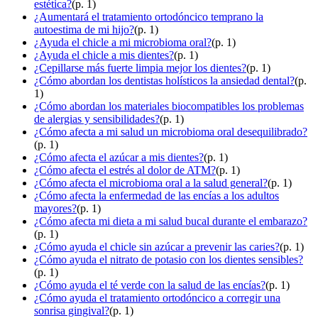
estética?
(p. 1)
¿Aumentará el tratamiento ortodóncico temprano la
autoestima de mi hijo?
(p. 1)
¿Ayuda el chicle a mi microbioma oral?
(p. 1)
¿Ayuda el chicle a mis dientes?
(p. 1)
¿Cepillarse más fuerte limpia mejor los dientes?
(p. 1)
¿Cómo abordan los dentistas holísticos la ansiedad dental?
(p.
1)
¿Cómo abordan los materiales biocompatibles los problemas
de alergias y sensibilidades?
(p. 1)
¿Cómo afecta a mi salud un microbioma oral desequilibrado?
(p. 1)
¿Cómo afecta el azúcar a mis dientes?
(p. 1)
¿Cómo afecta el estrés al dolor de ATM?
(p. 1)
¿Cómo afecta el microbioma oral a la salud general?
(p. 1)
¿Cómo afecta la enfermedad de las encías a los adultos
mayores?
(p. 1)
¿Cómo afecta mi dieta a mi salud bucal durante el embarazo?
(p. 1)
¿Cómo ayuda el chicle sin azúcar a prevenir las caries?
(p. 1)
¿Cómo ayuda el nitrato de potasio con los dientes sensibles?
(p. 1)
¿Cómo ayuda el té verde con la salud de las encías?
(p. 1)
¿Cómo ayuda el tratamiento ortodóncico a corregir una
sonrisa gingival?
(p. 1)