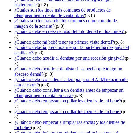
bacteriemia?
(p. 8)
¿Cuáles son los tipos más comunes de productos de
blanqueamiento dental de venta libre?
(p. 8)
¿Cuáles son los tratamientos comunes en un cambio de
imagen de la sonrisa?
(p. 8)
¿Cuándo debe empezar el uso del hilo dental en los niños?
(p.
8)
¿Cuándo debe mi bebé tener su primera visita dental?
(p. 8)
¿Cuándo debería preocuparme por la bacteriemia después del
cepillado?
(p. 8)
¿Cuándo debo acudir al dentista por una recesión gingival?
(p.
8)
¿Cuándo debo acudir al dentista si sospecho que tengo un
absceso dental?
(p. 8)
¿Cuándo debo considerar la terapia para el ATM relacionado
con el estrés?
(p. 8)
¿Cuándo debo consultar a un dentista antes de empezar un
blanqueamiento dental en casa?
(p. 8)
¿Cuándo debo empezar a cepillar los dientes de mi bebé?
(p.
8)
¿Cuándo debo empezar a cepillar los dientes de mi bebé?
(p.
8)
¿Cuándo debo empezar a limpiar las encías y los dientes de
mi bebé?
(p. 8)
¿Cuándo debo hablar con mi dentista sobre la sequedad