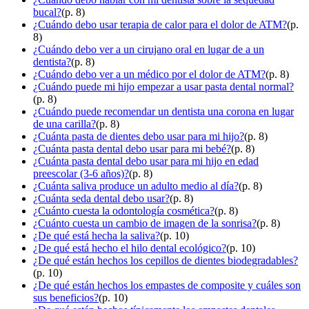
bucal?
(p. 8)
¿Cuándo debo usar terapia de calor para el dolor de ATM?
(p.
8)
¿Cuándo debo ver a un cirujano oral en lugar de a un
dentista?
(p. 8)
¿Cuándo debo ver a un médico por el dolor de ATM?
(p. 8)
¿Cuándo puede mi hijo empezar a usar pasta dental normal?
(p. 8)
¿Cuándo puede recomendar un dentista una corona en lugar
de una carilla?
(p. 8)
¿Cuánta pasta de dientes debo usar para mi hijo?
(p. 8)
¿Cuánta pasta dental debo usar para mi bebé?
(p. 8)
¿Cuánta pasta dental debo usar para mi hijo en edad
preescolar (3-6 años)?
(p. 8)
¿Cuánta saliva produce un adulto medio al día?
(p. 8)
¿Cuánta seda dental debo usar?
(p. 8)
¿Cuánto cuesta la odontología cosmética?
(p. 8)
¿Cuánto cuesta un cambio de imagen de la sonrisa?
(p. 8)
¿De qué está hecha la saliva?
(p. 10)
¿De qué está hecho el hilo dental ecológico?
(p. 10)
¿De qué están hechos los cepillos de dientes biodegradables?
(p. 10)
¿De qué están hechos los empastes de composite y cuáles son
sus beneficios?
(p. 10)