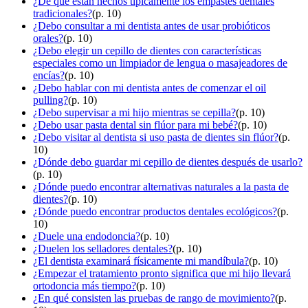
¿De qué están hechos típicamente los empastes dentales
tradicionales?
(p. 10)
¿Debo consultar a mi dentista antes de usar probióticos
orales?
(p. 10)
¿Debo elegir un cepillo de dientes con características
especiales como un limpiador de lengua o masajeadores de
encías?
(p. 10)
¿Debo hablar con mi dentista antes de comenzar el oil
pulling?
(p. 10)
¿Debo supervisar a mi hijo mientras se cepilla?
(p. 10)
¿Debo usar pasta dental sin flúor para mi bebé?
(p. 10)
¿Debo visitar al dentista si uso pasta de dientes sin flúor?
(p.
10)
¿Dónde debo guardar mi cepillo de dientes después de usarlo?
(p. 10)
¿Dónde puedo encontrar alternativas naturales a la pasta de
dientes?
(p. 10)
¿Dónde puedo encontrar productos dentales ecológicos?
(p.
10)
¿Duele una endodoncia?
(p. 10)
¿Duelen los selladores dentales?
(p. 10)
¿El dentista examinará físicamente mi mandíbula?
(p. 10)
¿Empezar el tratamiento pronto significa que mi hijo llevará
ortodoncia más tiempo?
(p. 10)
¿En qué consisten las pruebas de rango de movimiento?
(p.