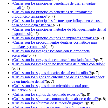
¿Cuáles son los principales beneficios de usar enjuague
bucal?
(p. 7)
¿Cuáles son los principales beneficios del tratamiento
ortodóncico temprano?
(p. 7)
¿Cuáles son los principales factores que influyen en el costo
de la odontología estética?
(p. 7)
¿Cuáles son los principales métodos de blanqueamiento dental
disponibles?
(p. 7)
¿Cuáles son los principales tipos de implantes dentales?
(p. 7)
¿Cuáles son los procedimientos dentales cosméticos más
populares y comunes?
(p. 7)
¿Cuáles son los riesgos asociados con la ortodoncia
acelerada?
(p. 7)
¿Cuáles son los riesgos de cepillarse demasiado fuerte?
(p. 7)
¿Cuáles son los riesgos de no usar pasta de dientes con flúor?
(p. 7)
¿Cuáles son los signos de caries dental en los niños?
(p. 7)
¿Cuáles son los signos de enfermedad de las encías alrededor
de un implante dental?
(p. 7)
¿Cuáles son los signos de un microbioma oral poco
saludable?
(p. 8)
¿Cuáles son los signos del cepillado excesivo?
(p. 8)
¿Cuáles son los síntomas comunes de un absceso dental?
(p. 8)
¿Cuáles son los síntomas de la recesión gingival?
(p. 8)
¿Cuáles son los síntomas de una infección grave por