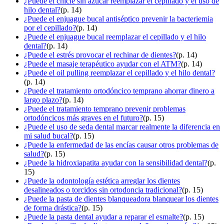
¿Puede el chicle sin azúcar reemplazar el cepillado y el uso de
hilo dental?
(p. 14)
¿Puede el enjuague bucal antiséptico prevenir la bacteriemia
por el cepillado?
(p. 14)
¿Puede el enjuague bucal reemplazar el cepillado y el hilo
dental?
(p. 14)
¿Puede el estrés provocar el rechinar de dientes?
(p. 14)
¿Puede el masaje terapéutico ayudar con el ATM?
(p. 14)
¿Puede el oil pulling reemplazar el cepillado y el hilo dental?
(p. 14)
¿Puede el tratamiento ortodóncico temprano ahorrar dinero a
largo plazo?
(p. 14)
¿Puede el tratamiento temprano prevenir problemas
ortodóncicos más graves en el futuro?
(p. 15)
¿Puede el uso de seda dental marcar realmente la diferencia en
mi salud bucal?
(p. 15)
¿Puede la enfermedad de las encías causar otros problemas de
salud?
(p. 15)
¿Puede la hidroxiapatita ayudar con la sensibilidad dental?
(p.
15)
¿Puede la odontología estética arreglar los dientes
desalineados o torcidos sin ortodoncia tradicional?
(p. 15)
¿Puede la pasta de dientes blanqueadora blanquear los dientes
de forma drástica?
(p. 15)
¿Puede la pasta dental ayudar a reparar el esmalte?
(p. 15)