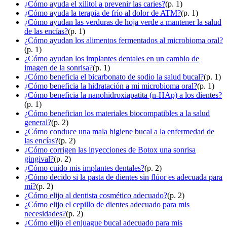
¿Cómo ayuda el xilitol a prevenir las caries?
(p. 1)
¿Cómo ayuda la terapia de frío al dolor de ATM?
(p. 1)
¿Cómo ayudan las verduras de hoja verde a mantener la salud
de las encías?
(p. 1)
¿Cómo ayudan los alimentos fermentados al microbioma oral?
(p. 1)
¿Cómo ayudan los implantes dentales en un cambio de
imagen de la sonrisa?
(p. 1)
¿Cómo beneficia el bicarbonato de sodio la salud bucal?
(p. 1)
¿Cómo beneficia la hidratación a mi microbioma oral?
(p. 1)
¿Cómo beneficia la nanohidroxiapatita (n-HAp) a los dientes?
(p. 1)
¿Cómo benefician los materiales biocompatibles a la salud
general?
(p. 2)
¿Cómo conduce una mala higiene bucal a la enfermedad de
las encías?
(p. 2)
¿Cómo corrigen las inyecciones de Botox una sonrisa
gingival?
(p. 2)
¿Cómo cuido mis implantes dentales?
(p. 2)
¿Cómo decido si la pasta de dientes sin flúor es adecuada para
mí?
(p. 2)
¿Cómo elijo al dentista cosmético adecuado?
(p. 2)
¿Cómo elijo el cepillo de dientes adecuado para mis
necesidades?
(p. 2)
¿Cómo elijo el enjuague bucal adecuado para mis