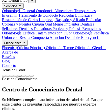
AZ Dental Club
Servicios
Odontología General
Ortodoncia
Alineadores Transparentes
Invisalign
Tratamiento de Conducto Radicular
Limpieza y
Restauración de Caries
Limpieza, Raspado y Alisado Radicular
Coronas y Puentes
Cirugía Oral Menor
Implantes Dentales
Selladores Dentales
Dentaduras Postizas y Prótesis Removibles
Odontología Estética
Tratamientos con Flúor
Odontología Pediátrica
Unión con Resina Compuesta
Atención Dental de Emergencia
Ubicaciones
Phoenix (Oficina Principal)
Oficina de Tempe
Oficina de Glendale
Acerca de
Reseñas
Blog
Contacto
Tema de Color
Base de Conocimiento
Centro de Conocimiento Dental
Su biblioteca completa para información de salud dental. Busque
entre cientos de preguntas respondidas por nuestros expertos
clínicos.