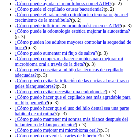
¿Cómo puede ayudar el mindfulness con el ATM?
(p. 2)
¿Cómo puede el cepillado causar bacteriemia?
(p. 2)
¿Cómo puede el tratamiento ortodóncico temprano guiar el
crecimiento de la mandíbula?
(p. 2)
¿Cómo puede influir mi entorno doméstico en el ATM?
(p. 3)
¿Cómo puede la odontología estética mejorar la autoestima?
(p. 3)
¿Cómo pueden los adultos mayores controlar la sequedad de
boca?
(p. 3)
¿Cómo puedo aumentar mi flujo de saliva?
(p. 3)
¿Cómo puedo empezar a hacer cambios para mejorar mi
microbioma oral a través de la dieta?
(p. 3)
¿Cómo puedo enseñar a mi hijo las técnicas de cepillado
adecuadas?
(p. 3)
¿Cómo puedo evitar la irritación de las encías al usar tiras o
geles blanqueadores?
(p. 3)
¿Cómo puedo evitar necesitar una endodoncia?
(p. 3)
¿Cómo puedo hacer que el cepillado sea más agradable para
mi hijo pequeño?
(p. 3)
¿Cómo puedo hacer que el uso del hilo dental sea una parte
habitual de mi rutina?
(p. 3)
¿Cómo puedo mantener mi sonrisa más blanca después del
tratamiento de blanqueamiento?
(p. 3)
¿Cómo puedo mejorar mi microbioma oral?
(p. 3)
¿Cómo puedo prevenir la caries de biberón?
(p. 3)