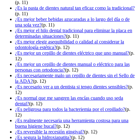
(p. 11)
¿Es la pasta de dientes natural tan eficaz como la tradicional?
(p. 11)
¿Es mejor beber bebidas azucaradas a lo largo del día o de
una sola vez?
(p. 11)
¿Es mejor el hilo dental tradicional para eliminar la placa en
determinadas situaciones?
(p. 11)
¿Es mejor elegir asequibilidad o calidad al considerar la
odontología estética?
(p. 12)
¿Es mejor un cepillo de dientes eléctrico que uno manual?
(p.
12)
¿Es mejor un cepillo de dientes manual o eléctrico para las
personas con ortodoncia?
(p. 12)
¿Es necesariamente malo un cepillo de dientes sin el Sello de
la ADA?
(p. 12)
¿Es necesario ver a un dentista si tengo dientes sensibles?
(p.
12)
¿Es normal que me sangren las encías cuando uso seda
dental?
(p. 12)
¿Es peligrosa para todos la bacteriemia por el cepillado?
(p.
12)
¿Es realmente necesaria una herramienta costosa para una
buena higiene bucal?
(p. 12)
¿Es reversible la recesión gingival?
(p. 12)
¿Es segura la hidroxiapatita?
(p. 12)