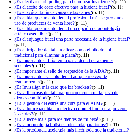
¿Es efectivo el oil pulling para blanquear los dientes?
(p. 11)
¿Es el aceite de coco efectivo para la higiene bucal?
(p. 11)
¿Es el azúcar la única causa de las caries?
(p. 11)
¿Es el blanqueamiento dental profesional más seguro que el
uso de productos de venta libre?
(p. 11)
¿Es el blanqueamiento dental una opción de odontología
estética asequible?
(p. 11)
¿Es el enjuague bucal una parte necesaria de la higiene bucal?
(p. 11)
¿Es el irrigador dental tan eficaz como el hilo dental
tradicional para eliminar la placa?
(p. 11)
¿Es importante el flúor en la pasta dental para dientes
sensibles?
(p. 11)
¿Es importante el sello de aceptación de la ADA?
(p. 11)
¿Es importante usar hilo dental aunque me cepille
regularmente?
(p. 11)
¿Es Invisalign más caro que los brackets?
(p. 11)
¿Es la fluorosis dental una preocupación con la pasta de
dientes con flúor?
(p. 11)
¿Es la gestión del estrés una cura para el ATM?
(p. 11)
¿Es la hidroxiapatita tan efectiva como el flúor para prevenir
las caries?
(p. 11)
¿Es la leche mala para los dientes de mi bebé?
(p. 11)
¿Es la odontología holística adecuada para todos?
(p. 11)
¿Es la ortodoncia acelerada más incómoda que la tradicional?