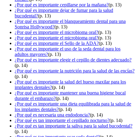
¿Por qué es importante cepillarse por la mañana?
(p. 13)
¿Por qué es importante dejar de fumar para la salud
bucodental?
(p. 13)
¿Por qué es importante el blanqueamiento dental para una
Sonrisa Hollywood?
(p. 13)
¿Por qué es importante el microbioma oral?
(p. 13)
¿Por qué es importante el microbioma oral?
(p. 13)
¿Por qué es importante el Sello de la ADA?
(p. 13)
¿Por qué es importante el uso de la seda dental para los
adultos mayores?
(p. 13)
¿Por qué es importante elegir el cepillo de dientes adecuado?
(p. 14)
¿Por qué es importante la nutrición para la salud de las encías?
(p. 14)
¿Por qué es importante la salud del hueso maxilar para los
implantes dentales?
(p. 14)
¿Por qué es importante mantener una buena higiene bucal
durante el embarazo?
(p. 14)
¿Por qué es importante una dieta equilibrada para la salud de
los implantes dentales?
(p. 14)
¿Por qué es necesaria una endodoncia?
(p. 14)
¿Por qué es tan importante el cepillado nocturno?
(p. 14)
¿Por qué es tan importante la saliva para la salud bucodental?
(p. 14)
¿Por qué es tan importante usar seda dental?
(p. 14)