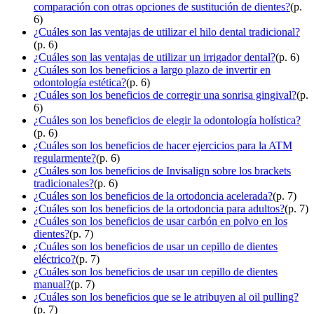
comparación con otras opciones de sustitución de dientes?
(p.
6)
¿Cuáles son las ventajas de utilizar el hilo dental tradicional?
(p. 6)
¿Cuáles son las ventajas de utilizar un irrigador dental?
(p. 6)
¿Cuáles son los beneficios a largo plazo de invertir en
odontología estética?
(p. 6)
¿Cuáles son los beneficios de corregir una sonrisa gingival?
(p.
6)
¿Cuáles son los beneficios de elegir la odontología holística?
(p. 6)
¿Cuáles son los beneficios de hacer ejercicios para la ATM
regularmente?
(p. 6)
¿Cuáles son los beneficios de Invisalign sobre los brackets
tradicionales?
(p. 6)
¿Cuáles son los beneficios de la ortodoncia acelerada?
(p. 7)
¿Cuáles son los beneficios de la ortodoncia para adultos?
(p. 7)
¿Cuáles son los beneficios de usar carbón en polvo en los
dientes?
(p. 7)
¿Cuáles son los beneficios de usar un cepillo de dientes
eléctrico?
(p. 7)
¿Cuáles son los beneficios de usar un cepillo de dientes
manual?
(p. 7)
¿Cuáles son los beneficios que se le atribuyen al oil pulling?
(p. 7)