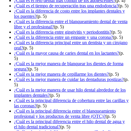
¿Cuál es el reto dental más común de los adolescentes?
(p. 4)
¿Cuál es el tiempo de recuperación tras una endodoncia?
(p. 5)
¿Cuál es la diferencia de costo entre los implantes dentales y
los puentes?
(p. 5)
¿Cuál es la diferencia entre el blanqueamiento dental de venta
libre y el profesional?
(p. 5)
¿Cuál es la diferencia entre gingivitis y periodontitis?
(p. 5)
¿Cuál es la diferencia entre un empaste y una corona?
(p. 5)
¿Cuál es la diferencia principal entre un dentista y un cirujano
oral?
(p. 5)
¿Cuál es la mayor causa de caries dental en los lactantes?
(p.
5)
¿Cuál es la mejor manera de blanquear los dientes de forma
segura?
(p. 5)
¿Cuál es la mejor manera de cepillarme los dientes?
(p. 5)
¿Cuál es la mejor manera de cuidar las dentaduras postizas?
(p.
5)
¿Cuál es la mejor manera de usar hilo dental alrededor de los
implantes dentales?
(p. 5)
¿Cuál es la principal diferencia de cobertura entre las carillas y
las coronas?
(p. 5)
¿Cuál es la principal diferencia entre el blanqueamiento
profesional y los productos de venta libre (OTC)?
(p. 5)
¿Cuál es la principal diferencia entre el hilo dental de agua y
el hilo dental tradicional?
(p. 5)