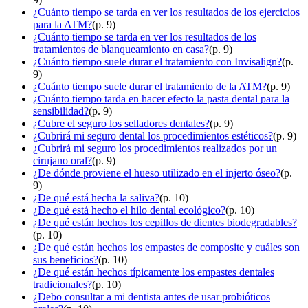
¿Cuánto tiempo se tarda en ver los resultados de los ejercicios
para la ATM?
(p. 9)
¿Cuánto tiempo se tarda en ver los resultados de los
tratamientos de blanqueamiento en casa?
(p. 9)
¿Cuánto tiempo suele durar el tratamiento con Invisalign?
(p.
9)
¿Cuánto tiempo suele durar el tratamiento de la ATM?
(p. 9)
¿Cuánto tiempo tarda en hacer efecto la pasta dental para la
sensibilidad?
(p. 9)
¿Cubre el seguro los selladores dentales?
(p. 9)
¿Cubrirá mi seguro dental los procedimientos estéticos?
(p. 9)
¿Cubrirá mi seguro los procedimientos realizados por un
cirujano oral?
(p. 9)
¿De dónde proviene el hueso utilizado en el injerto óseo?
(p.
9)
¿De qué está hecha la saliva?
(p. 10)
¿De qué está hecho el hilo dental ecológico?
(p. 10)
¿De qué están hechos los cepillos de dientes biodegradables?
(p. 10)
¿De qué están hechos los empastes de composite y cuáles son
sus beneficios?
(p. 10)
¿De qué están hechos típicamente los empastes dentales
tradicionales?
(p. 10)
¿Debo consultar a mi dentista antes de usar probióticos