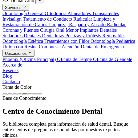
AZ Dental Club
Servicios
Odontología General
Ortodoncia
Alineadores Transparentes
Invisalign
Tratamiento de Conducto Radicular
Limpieza y
Restauración de Caries
Limpieza, Raspado y Alisado Radicular
Coronas y Puentes
Cirugía Oral Menor
Implantes Dentales
Selladores Dentales
Dentaduras Postizas y Prótesis Removibles
Odontología Estética
Tratamientos con Flúor
Odontología Pediátrica
Unión con Resina Compuesta
Atención Dental de Emergencia
Ubicaciones
Phoenix (Oficina Principal)
Oficina de Tempe
Oficina de Glendale
Acerca de
Reseñas
Blog
Contacto
Tema de Color
Base de Conocimiento
Centro de Conocimiento Dental
Su biblioteca completa para información de salud dental. Busque
entre cientos de preguntas respondidas por nuestros expertos
clínicos.