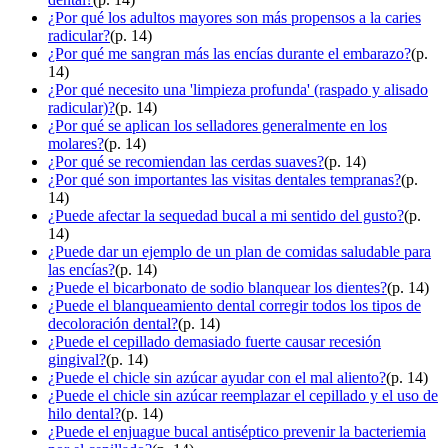
¿Por qué los adultos mayores son más propensos a la caries
radicular?
(p. 14)
¿Por qué me sangran más las encías durante el embarazo?
(p.
14)
¿Por qué necesito una 'limpieza profunda' (raspado y alisado
radicular)?
(p. 14)
¿Por qué se aplican los selladores generalmente en los
molares?
(p. 14)
¿Por qué se recomiendan las cerdas suaves?
(p. 14)
¿Por qué son importantes las visitas dentales tempranas?
(p.
14)
¿Puede afectar la sequedad bucal a mi sentido del gusto?
(p.
14)
¿Puede dar un ejemplo de un plan de comidas saludable para
las encías?
(p. 14)
¿Puede el bicarbonato de sodio blanquear los dientes?
(p. 14)
¿Puede el blanqueamiento dental corregir todos los tipos de
decoloración dental?
(p. 14)
¿Puede el cepillado demasiado fuerte causar recesión
gingival?
(p. 14)
¿Puede el chicle sin azúcar ayudar con el mal aliento?
(p. 14)
¿Puede el chicle sin azúcar reemplazar el cepillado y el uso de
hilo dental?
(p. 14)
¿Puede el enjuague bucal antiséptico prevenir la bacteriemia