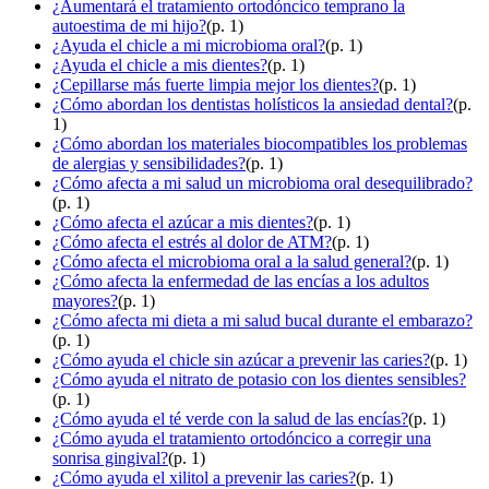
¿Aumentará el tratamiento ortodóncico temprano la
autoestima de mi hijo?
(p. 1)
¿Ayuda el chicle a mi microbioma oral?
(p. 1)
¿Ayuda el chicle a mis dientes?
(p. 1)
¿Cepillarse más fuerte limpia mejor los dientes?
(p. 1)
¿Cómo abordan los dentistas holísticos la ansiedad dental?
(p.
1)
¿Cómo abordan los materiales biocompatibles los problemas
de alergias y sensibilidades?
(p. 1)
¿Cómo afecta a mi salud un microbioma oral desequilibrado?
(p. 1)
¿Cómo afecta el azúcar a mis dientes?
(p. 1)
¿Cómo afecta el estrés al dolor de ATM?
(p. 1)
¿Cómo afecta el microbioma oral a la salud general?
(p. 1)
¿Cómo afecta la enfermedad de las encías a los adultos
mayores?
(p. 1)
¿Cómo afecta mi dieta a mi salud bucal durante el embarazo?
(p. 1)
¿Cómo ayuda el chicle sin azúcar a prevenir las caries?
(p. 1)
¿Cómo ayuda el nitrato de potasio con los dientes sensibles?
(p. 1)
¿Cómo ayuda el té verde con la salud de las encías?
(p. 1)
¿Cómo ayuda el tratamiento ortodóncico a corregir una
sonrisa gingival?
(p. 1)
¿Cómo ayuda el xilitol a prevenir las caries?
(p. 1)