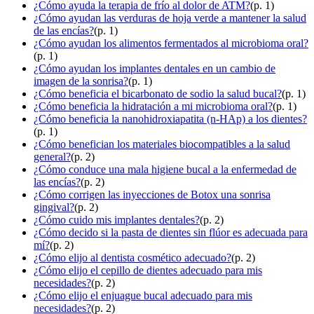
¿Cómo ayuda la terapia de frío al dolor de ATM?
(p. 1)
¿Cómo ayudan las verduras de hoja verde a mantener la salud
de las encías?
(p. 1)
¿Cómo ayudan los alimentos fermentados al microbioma oral?
(p. 1)
¿Cómo ayudan los implantes dentales en un cambio de
imagen de la sonrisa?
(p. 1)
¿Cómo beneficia el bicarbonato de sodio la salud bucal?
(p. 1)
¿Cómo beneficia la hidratación a mi microbioma oral?
(p. 1)
¿Cómo beneficia la nanohidroxiapatita (n-HAp) a los dientes?
(p. 1)
¿Cómo benefician los materiales biocompatibles a la salud
general?
(p. 2)
¿Cómo conduce una mala higiene bucal a la enfermedad de
las encías?
(p. 2)
¿Cómo corrigen las inyecciones de Botox una sonrisa
gingival?
(p. 2)
¿Cómo cuido mis implantes dentales?
(p. 2)
¿Cómo decido si la pasta de dientes sin flúor es adecuada para
mí?
(p. 2)
¿Cómo elijo al dentista cosmético adecuado?
(p. 2)
¿Cómo elijo el cepillo de dientes adecuado para mis
necesidades?
(p. 2)
¿Cómo elijo el enjuague bucal adecuado para mis
necesidades?
(p. 2)