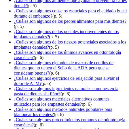
¿Cuáles son algunos alimentos que ayudan a prevenir la caries
dental?
(p. 5)
¿Cuáles son algunos consejos esenciales para el cuidado bucal
durante el embarazo?
(p. 5)
¿Cuáles son algunos de los peores alimentos para mis dientes?
(p. 5)
¿Cuáles son algunos de los posibles inconvenientes de los
implantes dentales?
(p. 5)
¿Cuáles son algunos de los riesgos potenciales asociados a los
implantes dentales?
(p. 5)
¿Cuáles son algunos de los últimos avances en odontología
cosmética?
(p. 6)
¿Cuáles son algunos ejemplos de marcas de cepillos de
dientes que no tienen el Sello de la ADA pero que se
consideran buenas?
(p. 6)
¿Cuáles son algunos ejercicios de relajación para aliviar el
dolor de ATM?
(p. 6)
¿Cuáles son algunos ingredientes naturales comunes en la
pasta de dientes sin flúor?
(p. 6)
¿Cuáles son algunos materiales alternativos comunes
utilizados para los empastes dentales?
(p. 6)
¿Cuáles son algunos métodos naturales populares para
blanquear los dientes?
(p. 6)
¿Cuáles son algunos procedimientos comunes de odontología
cosmética?
(p. 6)