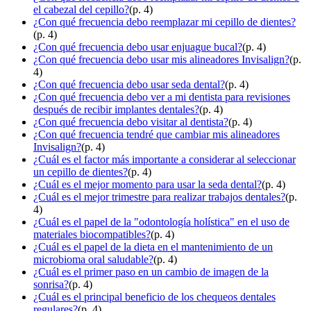
el cabezal del cepillo?
(p. 4)
¿Con qué frecuencia debo reemplazar mi cepillo de dientes?
(p. 4)
¿Con qué frecuencia debo usar enjuague bucal?
(p. 4)
¿Con qué frecuencia debo usar mis alineadores Invisalign?
(p.
4)
¿Con qué frecuencia debo usar seda dental?
(p. 4)
¿Con qué frecuencia debo ver a mi dentista para revisiones
después de recibir implantes dentales?
(p. 4)
¿Con qué frecuencia debo visitar al dentista?
(p. 4)
¿Con qué frecuencia tendré que cambiar mis alineadores
Invisalign?
(p. 4)
¿Cuál es el factor más importante a considerar al seleccionar
un cepillo de dientes?
(p. 4)
¿Cuál es el mejor momento para usar la seda dental?
(p. 4)
¿Cuál es el mejor trimestre para realizar trabajos dentales?
(p.
4)
¿Cuál es el papel de la "odontología holística" en el uso de
materiales biocompatibles?
(p. 4)
¿Cuál es el papel de la dieta en el mantenimiento de un
microbioma oral saludable?
(p. 4)
¿Cuál es el primer paso en un cambio de imagen de la
sonrisa?
(p. 4)
¿Cuál es el principal beneficio de los chequeos dentales
regulares?
(p. 4)