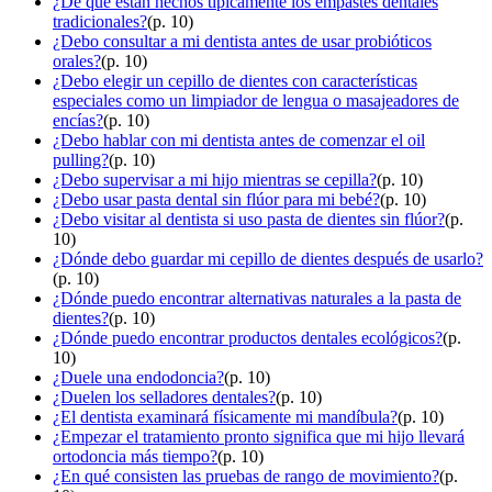
¿De qué están hechos típicamente los empastes dentales
tradicionales?
(p. 10)
¿Debo consultar a mi dentista antes de usar probióticos
orales?
(p. 10)
¿Debo elegir un cepillo de dientes con características
especiales como un limpiador de lengua o masajeadores de
encías?
(p. 10)
¿Debo hablar con mi dentista antes de comenzar el oil
pulling?
(p. 10)
¿Debo supervisar a mi hijo mientras se cepilla?
(p. 10)
¿Debo usar pasta dental sin flúor para mi bebé?
(p. 10)
¿Debo visitar al dentista si uso pasta de dientes sin flúor?
(p.
10)
¿Dónde debo guardar mi cepillo de dientes después de usarlo?
(p. 10)
¿Dónde puedo encontrar alternativas naturales a la pasta de
dientes?
(p. 10)
¿Dónde puedo encontrar productos dentales ecológicos?
(p.
10)
¿Duele una endodoncia?
(p. 10)
¿Duelen los selladores dentales?
(p. 10)
¿El dentista examinará físicamente mi mandíbula?
(p. 10)
¿Empezar el tratamiento pronto significa que mi hijo llevará
ortodoncia más tiempo?
(p. 10)
¿En qué consisten las pruebas de rango de movimiento?
(p.