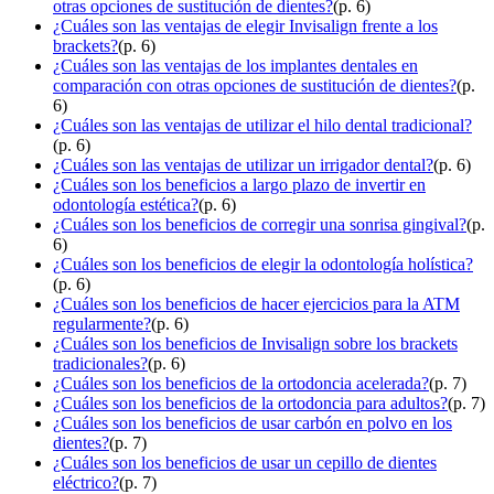
otras opciones de sustitución de dientes?
(p. 6)
¿Cuáles son las ventajas de elegir Invisalign frente a los
brackets?
(p. 6)
¿Cuáles son las ventajas de los implantes dentales en
comparación con otras opciones de sustitución de dientes?
(p.
6)
¿Cuáles son las ventajas de utilizar el hilo dental tradicional?
(p. 6)
¿Cuáles son las ventajas de utilizar un irrigador dental?
(p. 6)
¿Cuáles son los beneficios a largo plazo de invertir en
odontología estética?
(p. 6)
¿Cuáles son los beneficios de corregir una sonrisa gingival?
(p.
6)
¿Cuáles son los beneficios de elegir la odontología holística?
(p. 6)
¿Cuáles son los beneficios de hacer ejercicios para la ATM
regularmente?
(p. 6)
¿Cuáles son los beneficios de Invisalign sobre los brackets
tradicionales?
(p. 6)
¿Cuáles son los beneficios de la ortodoncia acelerada?
(p. 7)
¿Cuáles son los beneficios de la ortodoncia para adultos?
(p. 7)
¿Cuáles son los beneficios de usar carbón en polvo en los
dientes?
(p. 7)
¿Cuáles son los beneficios de usar un cepillo de dientes
eléctrico?
(p. 7)