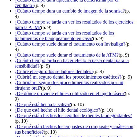
cepillado?
(p. 9)
¿Cuánto tiempo dura un cambio de imagen de la sonrisa?
(p.
9)
¿Cuánto tiempo se tarda en ver los resultados de los ejercicios
para la ATM?
(p. 9)
¿Cuánto tiempo se tarda en ver los resultados de los
tratamientos de blanqueamiento en casa?
(p. 9)
¿Cuánto tiempo suele durar el tratamiento con Invisalign?
(p.
9)
¿Cuánto tiempo suele durar el tratamiento de la ATM?
(p. 9)
¿Cuánto tiempo tarda en hacer efecto la pasta dental para la
sensibilidad?
(p. 9)
¿Cubre el seguro los selladores dentales?
(p. 9)
¿Cubrirá mi seguro dental los procedimientos estéticos?
(p. 9)
¿Cubrirá mi seguro los procedimientos realizados por un
cirujano oral?
(p. 9)
¿De dónde proviene el hueso utilizado en el injerto óseo?
(p.
9)
¿De qué está hecha la saliva?
(p. 10)
¿De qué está hecho el hilo dental ecológico?
(p. 10)
¿De qué están hechos los cepillos de dientes biodegradables?
(p. 10)
¿De qué están hechos los empastes de composite y cuáles son
sus beneficios?
(p. 10)