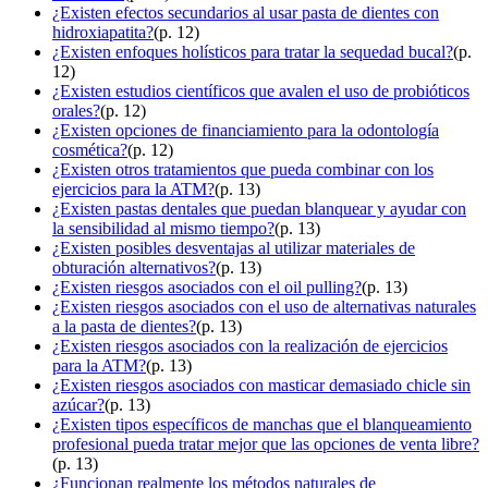
¿Existen efectos secundarios al usar pasta de dientes con
hidroxiapatita?
(p. 12)
¿Existen enfoques holísticos para tratar la sequedad bucal?
(p.
12)
¿Existen estudios científicos que avalen el uso de probióticos
orales?
(p. 12)
¿Existen opciones de financiamiento para la odontología
cosmética?
(p. 12)
¿Existen otros tratamientos que pueda combinar con los
ejercicios para la ATM?
(p. 13)
¿Existen pastas dentales que puedan blanquear y ayudar con
la sensibilidad al mismo tiempo?
(p. 13)
¿Existen posibles desventajas al utilizar materiales de
obturación alternativos?
(p. 13)
¿Existen riesgos asociados con el oil pulling?
(p. 13)
¿Existen riesgos asociados con el uso de alternativas naturales
a la pasta de dientes?
(p. 13)
¿Existen riesgos asociados con la realización de ejercicios
para la ATM?
(p. 13)
¿Existen riesgos asociados con masticar demasiado chicle sin
azúcar?
(p. 13)
¿Existen tipos específicos de manchas que el blanqueamiento
profesional pueda tratar mejor que las opciones de venta libre?
(p. 13)
¿Funcionan realmente los métodos naturales de