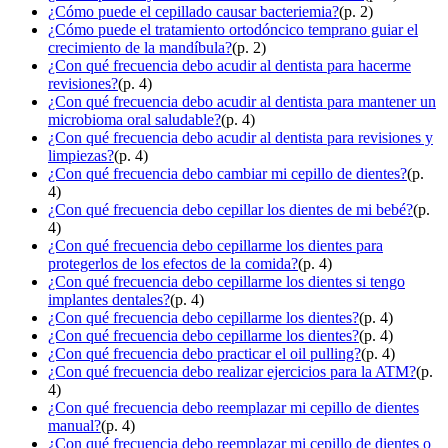
¿Cómo puede el cepillado causar bacteriemia?
(p. 2)
¿Cómo puede el tratamiento ortodóncico temprano guiar el
crecimiento de la mandíbula?
(p. 2)
¿Con qué frecuencia debo acudir al dentista para hacerme
revisiones?
(p. 4)
¿Con qué frecuencia debo acudir al dentista para mantener un
microbioma oral saludable?
(p. 4)
¿Con qué frecuencia debo acudir al dentista para revisiones y
limpiezas?
(p. 4)
¿Con qué frecuencia debo cambiar mi cepillo de dientes?
(p.
4)
¿Con qué frecuencia debo cepillar los dientes de mi bebé?
(p.
4)
¿Con qué frecuencia debo cepillarme los dientes para
protegerlos de los efectos de la comida?
(p. 4)
¿Con qué frecuencia debo cepillarme los dientes si tengo
implantes dentales?
(p. 4)
¿Con qué frecuencia debo cepillarme los dientes?
(p. 4)
¿Con qué frecuencia debo cepillarme los dientes?
(p. 4)
¿Con qué frecuencia debo practicar el oil pulling?
(p. 4)
¿Con qué frecuencia debo realizar ejercicios para la ATM?
(p.
4)
¿Con qué frecuencia debo reemplazar mi cepillo de dientes
manual?
(p. 4)
¿Con qué frecuencia debo reemplazar mi cepillo de dientes o