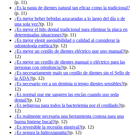
(p. 11)
¿Es la pasta de dientes natural tan eficaz como la tradicional?
(p. 11)
¿Es mejor beber bebidas azucaradas a lo largo del día o de
una sola vez?
(p. 11)
¿Es mejor el hilo dental tradicional para eliminar la placa en
determinadas situaciones?
(p. 11)
¿Es mejor elegir asequibilidad o calidad al considerar la
odontología estética?
(p. 12)
¿Es mejor un cepillo de dientes eléctrico que uno manual?
(p.
12)
¿Es mejor un cepillo de dientes manual o eléctrico para las
personas con ortodoncia?
(p. 12)
¿Es necesariamente malo un cepillo de dientes sin el Sello de
la ADA?
(p. 12)
¿Es necesario ver a un dentista si tengo dientes sensibles?
(p.
12)
¿Es normal que me sangren las encías cuando uso seda
dental?
(p. 12)
¿Es peligrosa para todos la bacteriemia por el cepillado?
(p.
12)
¿Es realmente necesaria una herramienta costosa para una
buena higiene bucal?
(p. 12)
¿Es reversible la recesión gingival?
(p. 12)
¿Es segura la hidroxiapatita?
(p. 12)