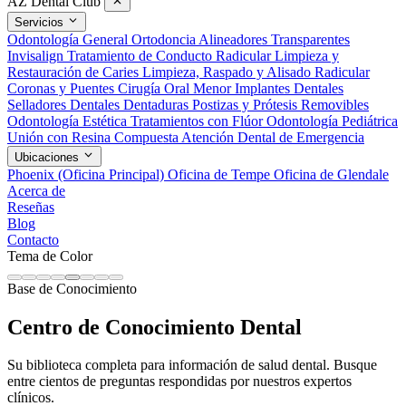
AZ Dental Club
Servicios
Odontología General
Ortodoncia
Alineadores Transparentes
Invisalign
Tratamiento de Conducto Radicular
Limpieza y
Restauración de Caries
Limpieza, Raspado y Alisado Radicular
Coronas y Puentes
Cirugía Oral Menor
Implantes Dentales
Selladores Dentales
Dentaduras Postizas y Prótesis Removibles
Odontología Estética
Tratamientos con Flúor
Odontología Pediátrica
Unión con Resina Compuesta
Atención Dental de Emergencia
Ubicaciones
Phoenix (Oficina Principal)
Oficina de Tempe
Oficina de Glendale
Acerca de
Reseñas
Blog
Contacto
Tema de Color
Base de Conocimiento
Centro de Conocimiento Dental
Su biblioteca completa para información de salud dental. Busque
entre cientos de preguntas respondidas por nuestros expertos
clínicos.