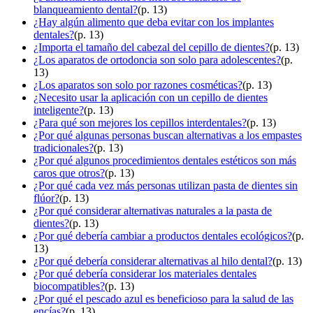
blanqueamiento dental?
(p. 13)
¿Hay algún alimento que deba evitar con los implantes
dentales?
(p. 13)
¿Importa el tamaño del cabezal del cepillo de dientes?
(p. 13)
¿Los aparatos de ortodoncia son solo para adolescentes?
(p.
13)
¿Los aparatos son solo por razones cosméticas?
(p. 13)
¿Necesito usar la aplicación con un cepillo de dientes
inteligente?
(p. 13)
¿Para qué son mejores los cepillos interdentales?
(p. 13)
¿Por qué algunas personas buscan alternativas a los empastes
tradicionales?
(p. 13)
¿Por qué algunos procedimientos dentales estéticos son más
caros que otros?
(p. 13)
¿Por qué cada vez más personas utilizan pasta de dientes sin
flúor?
(p. 13)
¿Por qué considerar alternativas naturales a la pasta de
dientes?
(p. 13)
¿Por qué debería cambiar a productos dentales ecológicos?
(p.
13)
¿Por qué debería considerar alternativas al hilo dental?
(p. 13)
¿Por qué debería considerar los materiales dentales
biocompatibles?
(p. 13)
¿Por qué el pescado azul es beneficioso para la salud de las
encías?
(p. 13)