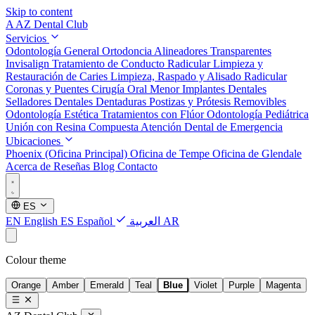
Skip to content
A
AZ Dental Club
Servicios
Odontología General
Ortodoncia
Alineadores Transparentes
Invisalign
Tratamiento de Conducto Radicular
Limpieza y
Restauración de Caries
Limpieza, Raspado y Alisado Radicular
Coronas y Puentes
Cirugía Oral Menor
Implantes Dentales
Selladores Dentales
Dentaduras Postizas y Prótesis Removibles
Odontología Estética
Tratamientos con Flúor
Odontología Pediátrica
Unión con Resina Compuesta
Atención Dental de Emergencia
Ubicaciones
Phoenix (Oficina Principal)
Oficina de Tempe
Oficina de Glendale
Acerca de
Reseñas
Blog
Contacto
ES
EN
English
ES
Español
العربية
AR
Colour theme
Orange
Amber
Emerald
Teal
Blue
Violet
Purple
Magenta