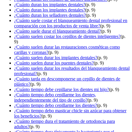
¿Cuánto duran los implantes dentales?
(p. 9)
¿Cuánto duran los implantes dentales?
(p. 9)
¿Cuánto duran los selladores dentales?
(p. 9)
¿Cuánto suele costar el blanqueamiento dental profesional en
comparación con los productos de venta libre?
(p. 9)
¿Cuánto suele durar el blanqueamiento dental?
(p. 9)
¿Cuánto suelen costar los cepillos de dientes inteligentes?
(p.
9)
¿Cuánto suelen durar las restauraciones cosméticas como
carillas y coronas?
(p. 9)
¿Cuánto suelen durar los implantes dentales?
(p. 9)
¿Cuánto suelen durar los puentes dentales?
(p. 9)
¿Cuánto suelen durar los resultados del blanqueamiento dental
profesional?
(p. 9)
¿Cuánto tarda en descomponerse un cepillo de dientes de
plástico?
(p. 9)
¿Cuánto tiempo debe cepillarse los dientes mi hijo?
(p. 9)
¿Cuánto tiempo debo cepillarme los dientes,
independientemente del tipo de cepillo?
(p. 9)
¿Cuánto tiempo debo cepillarme los dientes?
(p. 9)
¿Cuánto tiempo debo masticar chicle sin azúcar para obtener
los beneficios?
(p. 9)
¿Cuánto tiempo dura el tratamiento de ortodoncia para
adultos?
(p. 9)
¿Cuánto tiempo dura típicamente la bacteriemia por el