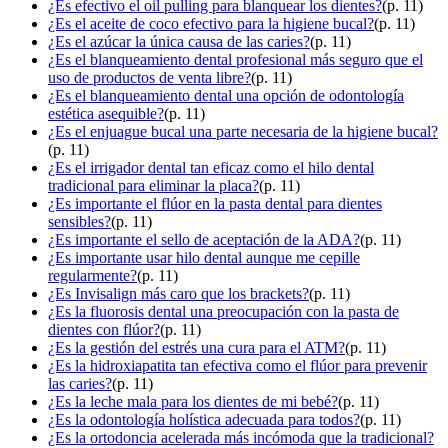
¿Es efectivo el oil pulling para blanquear los dientes?
(p. 11)
¿Es el aceite de coco efectivo para la higiene bucal?
(p. 11)
¿Es el azúcar la única causa de las caries?
(p. 11)
¿Es el blanqueamiento dental profesional más seguro que el
uso de productos de venta libre?
(p. 11)
¿Es el blanqueamiento dental una opción de odontología
estética asequible?
(p. 11)
¿Es el enjuague bucal una parte necesaria de la higiene bucal?
(p. 11)
¿Es el irrigador dental tan eficaz como el hilo dental
tradicional para eliminar la placa?
(p. 11)
¿Es importante el flúor en la pasta dental para dientes
sensibles?
(p. 11)
¿Es importante el sello de aceptación de la ADA?
(p. 11)
¿Es importante usar hilo dental aunque me cepille
regularmente?
(p. 11)
¿Es Invisalign más caro que los brackets?
(p. 11)
¿Es la fluorosis dental una preocupación con la pasta de
dientes con flúor?
(p. 11)
¿Es la gestión del estrés una cura para el ATM?
(p. 11)
¿Es la hidroxiapatita tan efectiva como el flúor para prevenir
las caries?
(p. 11)
¿Es la leche mala para los dientes de mi bebé?
(p. 11)
¿Es la odontología holística adecuada para todos?
(p. 11)
¿Es la ortodoncia acelerada más incómoda que la tradicional?