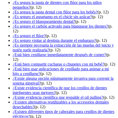
¿Es segura la pasta de dientes con flúor para los niños
pequeños?
(p. 12)
¿Es segura la pasta dental con flúor para los bebés?
(p. 12)
¿Es seguro el aspartamo en el chicle sin azúcar?
(p. 12)
¿Es seguro el blanqueamiento dental?
(p. 12)
¿Es seguro el carbón activado para blanquear los dientes?
(p.
12)
¿Es seguro el flúor?
(p. 12)
¿Es seguro visitar al dentista durante el embarazo?
(p. 12)
¿Es siempre necesaria la extracción de las muelas del juicio y
quién suele realizarla?
(p. 12)
¿Está bien cepillarse inmediatamente después de comer?
(p.
12)
¿Está bien compartir cucharas o chupetes con mi bebé?
(p. 12)
¿Está bien usar aplicaciones de cepillado para animar a mi
hijo a cepillarse?
(p. 12)
¿Existe alguna opción mínimamente invasiva para corregir la
sonrisa gingival?
(p. 12)
¿Existe evidencia científica de que los cepillos de dientes
inteligentes sean mejores?
(p. 12)
¿Existe evidencia científica que respalde el oil pulling?
(p. 12)
¿Existen alternativas reutilizables a los accesorios dentales
desechables?
(p. 12)
¿Existen diferentes tipos de cabezales para cepillos de dientes
eléctricos?
(p. 12)