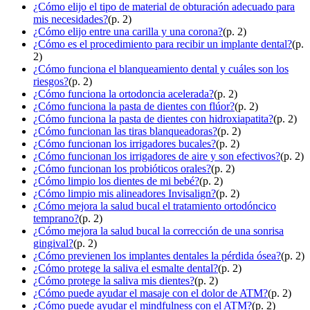
¿Cómo elijo el tipo de material de obturación adecuado para
mis necesidades?
(p. 2)
¿Cómo elijo entre una carilla y una corona?
(p. 2)
¿Cómo es el procedimiento para recibir un implante dental?
(p.
2)
¿Cómo funciona el blanqueamiento dental y cuáles son los
riesgos?
(p. 2)
¿Cómo funciona la ortodoncia acelerada?
(p. 2)
¿Cómo funciona la pasta de dientes con flúor?
(p. 2)
¿Cómo funciona la pasta de dientes con hidroxiapatita?
(p. 2)
¿Cómo funcionan las tiras blanqueadoras?
(p. 2)
¿Cómo funcionan los irrigadores bucales?
(p. 2)
¿Cómo funcionan los irrigadores de aire y son efectivos?
(p. 2)
¿Cómo funcionan los probióticos orales?
(p. 2)
¿Cómo limpio los dientes de mi bebé?
(p. 2)
¿Cómo limpio mis alineadores Invisalign?
(p. 2)
¿Cómo mejora la salud bucal el tratamiento ortodóncico
temprano?
(p. 2)
¿Cómo mejora la salud bucal la corrección de una sonrisa
gingival?
(p. 2)
¿Cómo previenen los implantes dentales la pérdida ósea?
(p. 2)
¿Cómo protege la saliva el esmalte dental?
(p. 2)
¿Cómo protege la saliva mis dientes?
(p. 2)
¿Cómo puede ayudar el masaje con el dolor de ATM?
(p. 2)
¿Cómo puede ayudar el mindfulness con el ATM?
(p. 2)