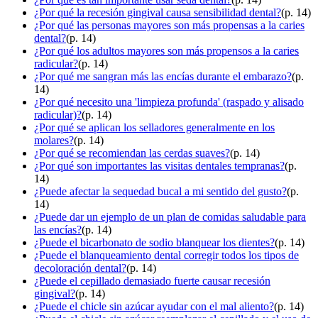
¿Por qué la recesión gingival causa sensibilidad dental?
(p. 14)
¿Por qué las personas mayores son más propensas a la caries
dental?
(p. 14)
¿Por qué los adultos mayores son más propensos a la caries
radicular?
(p. 14)
¿Por qué me sangran más las encías durante el embarazo?
(p.
14)
¿Por qué necesito una 'limpieza profunda' (raspado y alisado
radicular)?
(p. 14)
¿Por qué se aplican los selladores generalmente en los
molares?
(p. 14)
¿Por qué se recomiendan las cerdas suaves?
(p. 14)
¿Por qué son importantes las visitas dentales tempranas?
(p.
14)
¿Puede afectar la sequedad bucal a mi sentido del gusto?
(p.
14)
¿Puede dar un ejemplo de un plan de comidas saludable para
las encías?
(p. 14)
¿Puede el bicarbonato de sodio blanquear los dientes?
(p. 14)
¿Puede el blanqueamiento dental corregir todos los tipos de
decoloración dental?
(p. 14)
¿Puede el cepillado demasiado fuerte causar recesión
gingival?
(p. 14)
¿Puede el chicle sin azúcar ayudar con el mal aliento?
(p. 14)