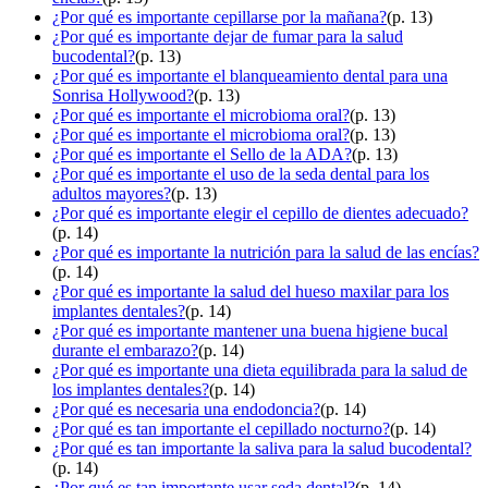
¿Por qué es importante cepillarse por la mañana?
(p. 13)
¿Por qué es importante dejar de fumar para la salud
bucodental?
(p. 13)
¿Por qué es importante el blanqueamiento dental para una
Sonrisa Hollywood?
(p. 13)
¿Por qué es importante el microbioma oral?
(p. 13)
¿Por qué es importante el microbioma oral?
(p. 13)
¿Por qué es importante el Sello de la ADA?
(p. 13)
¿Por qué es importante el uso de la seda dental para los
adultos mayores?
(p. 13)
¿Por qué es importante elegir el cepillo de dientes adecuado?
(p. 14)
¿Por qué es importante la nutrición para la salud de las encías?
(p. 14)
¿Por qué es importante la salud del hueso maxilar para los
implantes dentales?
(p. 14)
¿Por qué es importante mantener una buena higiene bucal
durante el embarazo?
(p. 14)
¿Por qué es importante una dieta equilibrada para la salud de
los implantes dentales?
(p. 14)
¿Por qué es necesaria una endodoncia?
(p. 14)
¿Por qué es tan importante el cepillado nocturno?
(p. 14)
¿Por qué es tan importante la saliva para la salud bucodental?
(p. 14)
¿Por qué es tan importante usar seda dental?
(p. 14)