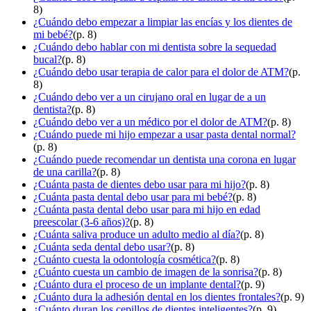
8)
¿Cuándo debo empezar a limpiar las encías y los dientes de
mi bebé?
(p. 8)
¿Cuándo debo hablar con mi dentista sobre la sequedad
bucal?
(p. 8)
¿Cuándo debo usar terapia de calor para el dolor de ATM?
(p.
8)
¿Cuándo debo ver a un cirujano oral en lugar de a un
dentista?
(p. 8)
¿Cuándo debo ver a un médico por el dolor de ATM?
(p. 8)
¿Cuándo puede mi hijo empezar a usar pasta dental normal?
(p. 8)
¿Cuándo puede recomendar un dentista una corona en lugar
de una carilla?
(p. 8)
¿Cuánta pasta de dientes debo usar para mi hijo?
(p. 8)
¿Cuánta pasta dental debo usar para mi bebé?
(p. 8)
¿Cuánta pasta dental debo usar para mi hijo en edad
preescolar (3-6 años)?
(p. 8)
¿Cuánta saliva produce un adulto medio al día?
(p. 8)
¿Cuánta seda dental debo usar?
(p. 8)
¿Cuánto cuesta la odontología cosmética?
(p. 8)
¿Cuánto cuesta un cambio de imagen de la sonrisa?
(p. 8)
¿Cuánto dura el proceso de un implante dental?
(p. 9)
¿Cuánto dura la adhesión dental en los dientes frontales?
(p. 9)
¿Cuánto duran los cepillos de dientes inteligentes?
(p. 9)