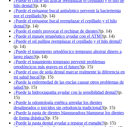
¿Puede el chicle sin azúcar reemplazar el cepillado y el uso de
hilo dental?
(p. 14)
¿Puede el enjuague bucal antiséptico prevenir la bacteriemia
por el cepillado?
(p. 14)
¿Puede el enjuague bucal reemplazar el cepillado y el hilo
dental?
(p. 14)
¿Puede el estrés provocar el rechinar de dientes?
(p. 14)
¿Puede el masaje terapéutico ayudar con el ATM?
(p. 14)
¿Puede el oil pulling reemplazar el cepillado y el hilo dental?
(p. 14)
¿Puede el tratamiento ortodóncico temprano ahorrar dinero a
largo plazo?
(p. 14)
¿Puede el tratamiento temprano prevenir problemas
ortodóncicos más graves en el futuro?
(p. 15)
¿Puede el uso de seda dental marcar realmente la diferencia en
mi salud bucal?
(p. 15)
¿Puede la enfermedad de las encías causar otros problemas de
salud?
(p. 15)
¿Puede la hidroxiapatita ayudar con la sensibilidad dental?
(p.
15)
¿Puede la odontología estética arreglar los dientes
desalineados o torcidos sin ortodoncia tradicional?
(p. 15)
¿Puede la pasta de dientes blanqueadora blanquear los dientes
de forma drástica?
(p. 15)
¿Puede la pasta dental ayudar a reparar el esmalte?
(p. 15)