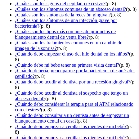
¿Cuáles son los signos del cepillado excesivo?
(p. 8)
¿Cuáles son los síntomas comunes de un absceso dental?
(p. 8)
¿Cuáles son los síntomas de la recesión gingival?
(p. 8)
¿Cuáles son los síntomas de una infección grave por
bacteriemia?
(p. 8)
¿Cuáles son los tipos más comunes de productos de
blanqueamiento dental de venta libre?
(p. 8)
¿Cuáles son los tratamientos comunes en un cambio de
imagen de la sonrisa?
(p. 8)
¿Cuándo debe empezar el uso del hilo dental en los niños?
(p.
8)
¿Cuándo debe mi bebé tener su primera visita dental?
(p. 8)
¿Cuándo debería preocuparme por la bacteriemia después del
cepillado?
(p. 8)
¿Cuándo debo acudir al dentista por una recesión gingival?
(p.
8)
¿Cuándo debo acudir al dentista si sospecho que tengo un
absceso dental?
(p. 8)
¿Cuándo debo considerar la terapia para el ATM relacionado
con el estrés?
(p. 8)
¿Cuándo debo consultar a un dentista antes de empezar un
blanqueamiento dental en casa?
(p. 8)
¿Cuándo debo empezar a cepillar los dientes de mi bebé?
(p.
8)
¿Cuándo debo empezar a cepillar los dientes de mi bebé?
(p.