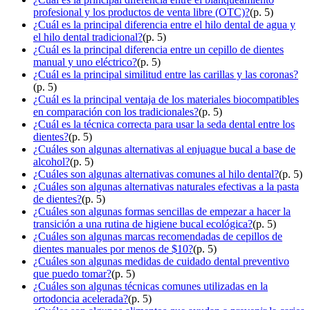
profesional y los productos de venta libre (OTC)?
(p. 5)
¿Cuál es la principal diferencia entre el hilo dental de agua y
el hilo dental tradicional?
(p. 5)
¿Cuál es la principal diferencia entre un cepillo de dientes
manual y uno eléctrico?
(p. 5)
¿Cuál es la principal similitud entre las carillas y las coronas?
(p. 5)
¿Cuál es la principal ventaja de los materiales biocompatibles
en comparación con los tradicionales?
(p. 5)
¿Cuál es la técnica correcta para usar la seda dental entre los
dientes?
(p. 5)
¿Cuáles son algunas alternativas al enjuague bucal a base de
alcohol?
(p. 5)
¿Cuáles son algunas alternativas comunes al hilo dental?
(p. 5)
¿Cuáles son algunas alternativas naturales efectivas a la pasta
de dientes?
(p. 5)
¿Cuáles son algunas formas sencillas de empezar a hacer la
transición a una rutina de higiene bucal ecológica?
(p. 5)
¿Cuáles son algunas marcas recomendadas de cepillos de
dientes manuales por menos de $10?
(p. 5)
¿Cuáles son algunas medidas de cuidado dental preventivo
que puedo tomar?
(p. 5)
¿Cuáles son algunas técnicas comunes utilizadas en la
ortodoncia acelerada?
(p. 5)