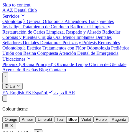
Skip to content
A
AZ Dental Club
Servicios
Odontología General
Ortodoncia
Alineadores Transparentes
Invisalign
Tratamiento de Conducto Radicular
Limpieza y
Restauración de Caries
Limpieza, Raspado y Alisado Radicular
Coronas y Puentes
Cirugía Oral Menor
Implantes Dentales
Selladores Dentales
Dentaduras Postizas y Prótesis Removibles
Odontología Estética
Tratamientos con Flúor
Odontología Pediátrica
Unión con Resina Compuesta
Atención Dental de Emergencia
Ubicaciones
Phoenix (Oficina Principal)
Oficina de Tempe
Oficina de Glendale
Acerca de
Reseñas
Blog
Contacto
ES
EN
English
ES
Español
العربية
AR
Colour theme
Orange
Amber
Emerald
Teal
Blue
Violet
Purple
Magenta