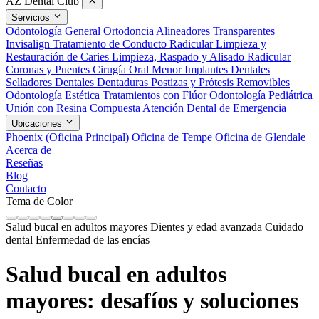
AZ Dental Club
Servicios
Odontología General
Ortodoncia
Alineadores Transparentes
Invisalign
Tratamiento de Conducto Radicular
Limpieza y
Restauración de Caries
Limpieza, Raspado y Alisado Radicular
Coronas y Puentes
Cirugía Oral Menor
Implantes Dentales
Selladores Dentales
Dentaduras Postizas y Prótesis Removibles
Odontología Estética
Tratamientos con Flúor
Odontología Pediátrica
Unión con Resina Compuesta
Atención Dental de Emergencia
Ubicaciones
Phoenix (Oficina Principal)
Oficina de Tempe
Oficina de Glendale
Acerca de
Reseñas
Blog
Contacto
Tema de Color
Salud bucal en adultos mayores
Dientes y edad avanzada
Cuidado
dental
Enfermedad de las encías
Salud bucal en adultos
mayores: desafíos y soluciones