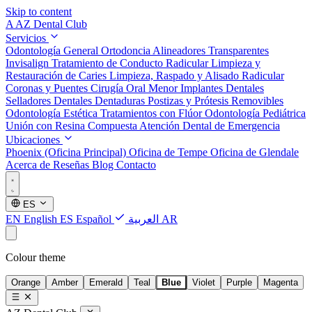
Skip to content
A
AZ Dental Club
Servicios
Odontología General
Ortodoncia
Alineadores Transparentes
Invisalign
Tratamiento de Conducto Radicular
Limpieza y
Restauración de Caries
Limpieza, Raspado y Alisado Radicular
Coronas y Puentes
Cirugía Oral Menor
Implantes Dentales
Selladores Dentales
Dentaduras Postizas y Prótesis Removibles
Odontología Estética
Tratamientos con Flúor
Odontología Pediátrica
Unión con Resina Compuesta
Atención Dental de Emergencia
Ubicaciones
Phoenix (Oficina Principal)
Oficina de Tempe
Oficina de Glendale
Acerca de
Reseñas
Blog
Contacto
ES
EN
English
ES
Español
العربية
AR
Colour theme
Orange
Amber
Emerald
Teal
Blue
Violet
Purple
Magenta