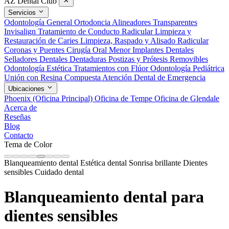
AZ Dental Club
Servicios
Odontología General
Ortodoncia
Alineadores Transparentes
Invisalign
Tratamiento de Conducto Radicular
Limpieza y
Restauración de Caries
Limpieza, Raspado y Alisado Radicular
Coronas y Puentes
Cirugía Oral Menor
Implantes Dentales
Selladores Dentales
Dentaduras Postizas y Prótesis Removibles
Odontología Estética
Tratamientos con Flúor
Odontología Pediátrica
Unión con Resina Compuesta
Atención Dental de Emergencia
Ubicaciones
Phoenix (Oficina Principal)
Oficina de Tempe
Oficina de Glendale
Acerca de
Reseñas
Blog
Contacto
Tema de Color
Blanqueamiento dental
Estética dental
Sonrisa brillante
Dientes
sensibles
Cuidado dental
Blanqueamiento dental para
dientes sensibles