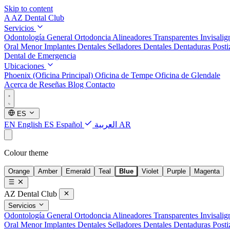
Skip to content
A
AZ Dental Club
Servicios
Odontología General
Ortodoncia
Alineadores Transparentes Invisali
Oral Menor
Implantes Dentales
Selladores Dentales
Dentaduras Posti
Dental de Emergencia
Ubicaciones
Phoenix (Oficina Principal)
Oficina de Tempe
Oficina de Glendale
Acerca de
Reseñas
Blog
Contacto
ES
EN
English
ES
Español
العربية
AR
Colour theme
Orange
Amber
Emerald
Teal
Blue
Violet
Purple
Magenta
AZ Dental Club
Servicios
Odontología General
Ortodoncia
Alineadores Transparentes Invisali
Oral Menor
Implantes Dentales
Selladores Dentales
Dentaduras Posti