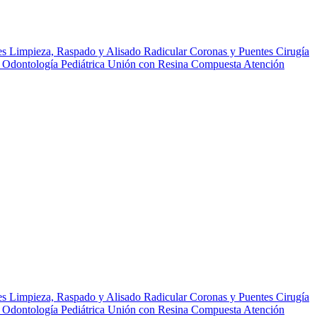
es
Limpieza, Raspado y Alisado Radicular
Coronas y Puentes
Cirugía
r
Odontología Pediátrica
Unión con Resina Compuesta
Atención
es
Limpieza, Raspado y Alisado Radicular
Coronas y Puentes
Cirugía
r
Odontología Pediátrica
Unión con Resina Compuesta
Atención