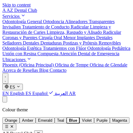
Skip to content
A
AZ Dental Club
Servicios
Odontología General
Ortodoncia
Alineadores Transparentes
Invisalign
Tratamiento de Conducto Radicular
Limpieza y
Restauración de Caries
Limpieza, Raspado y Alisado Radicular
Coronas y Puentes
Cirugía Oral Menor
Implantes Dentales
Selladores Dentales
Dentaduras Postizas y Prótesis Removibles
Odontología Estética
Tratamientos con Flúor
Odontología Pediátrica
Unión con Resina Compuesta
Atención Dental de Emergencia
Ubicaciones
Phoenix (Oficina Principal)
Oficina de Tempe
Oficina de Glendale
Acerca de
Reseñas
Blog
Contacto
ES
EN
English
ES
Español
العربية
AR
Colour theme
Orange
Amber
Emerald
Teal
Blue
Violet
Purple
Magenta