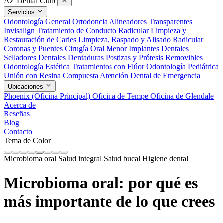
AZ Dental Club
Servicios
Odontología General
Ortodoncia
Alineadores Transparentes
Invisalign
Tratamiento de Conducto Radicular
Limpieza y
Restauración de Caries
Limpieza, Raspado y Alisado Radicular
Coronas y Puentes
Cirugía Oral Menor
Implantes Dentales
Selladores Dentales
Dentaduras Postizas y Prótesis Removibles
Odontología Estética
Tratamientos con Flúor
Odontología Pediátrica
Unión con Resina Compuesta
Atención Dental de Emergencia
Ubicaciones
Phoenix (Oficina Principal)
Oficina de Tempe
Oficina de Glendale
Acerca de
Reseñas
Blog
Contacto
Tema de Color
Microbioma oral
Salud integral
Salud bucal
Higiene dental
Microbioma oral: por qué es
más importante de lo que crees