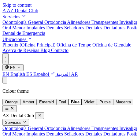
Skip to content
A
AZ Dental Club
Servicios
Odontología General
Ortodoncia
Alineadores Transparentes Invisali
Oral Menor
Implantes Dentales
Selladores Dentales
Dentaduras Posti
Dental de Emergencia
Ubicaciones
Phoenix (Oficina Principal)
Oficina de Tempe
Oficina de Glendale
Acerca de
Reseñas
Blog
Contacto
ES
EN
English
ES
Español
العربية
AR
Colour theme
Orange
Amber
Emerald
Teal
Blue
Violet
Purple
Magenta
AZ Dental Club
Servicios
Odontología General
Ortodoncia
Alineadores Transparentes Invisali
Oral Menor
Implantes Dentales
Selladores Dentales
Dentaduras Posti