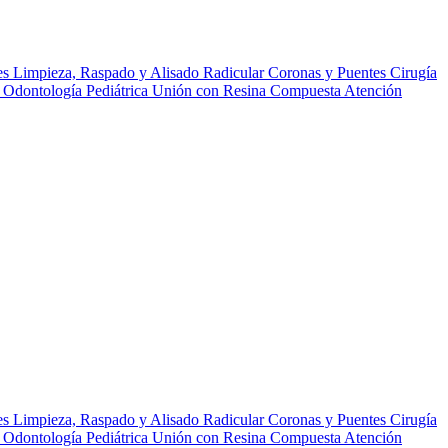
es
Limpieza, Raspado y Alisado Radicular
Coronas y Puentes
Cirugía
r
Odontología Pediátrica
Unión con Resina Compuesta
Atención
es
Limpieza, Raspado y Alisado Radicular
Coronas y Puentes
Cirugía
r
Odontología Pediátrica
Unión con Resina Compuesta
Atención