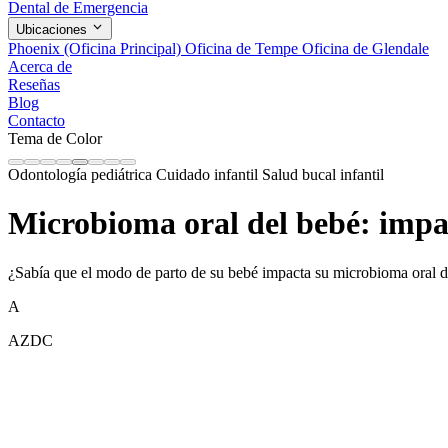
Dental de Emergencia
Ubicaciones
Phoenix (Oficina Principal)
Oficina de Tempe
Oficina de Glendale
Acerca de
Reseñas
Blog
Contacto
Tema de Color
Odontología pediátrica
Cuidado infantil
Salud bucal infantil
Microbioma oral del bebé: impac
¿Sabía que el modo de parto de su bebé impacta su microbioma oral d
A
AZDC