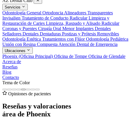
AZ Dental Club
Servicios
Odontología General
Ortodoncia
Alineadores Transparentes
Invisalign
Tratamiento de Conducto Radicular
Limpieza y
Restauración de Caries
Limpieza, Raspado y Alisado Radicular
Coronas y Puentes
Cirugía Oral Menor
Implantes Dentales
Selladores Dentales
Dentaduras Postizas y Prótesis Removibles
Odontología Estética
Tratamientos con Flúor
Odontología Pediátrica
Unión con Resina Compuesta
Atención Dental de Emergencia
Ubicaciones
Phoenix (Oficina Principal)
Oficina de Tempe
Oficina de Glendale
Acerca de
Reseñas
Blog
Contacto
Tema de Color
Opiniones de pacientes
Reseñas y valoraciones
área de Phoenix