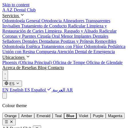
Skip to content
A
AZ Dental Club
Servicios
Odontología General
Ortodoncia
Alineadores Transparentes
Invisalign
Tratamiento de Conducto Radicular
Limpieza y
Restauración de Caries
Limpieza, Raspado y Alisado Radicular
Coronas y Puentes
Cirugía Oral Menor
Implantes Dentales
Selladores Dentales
Dentaduras Postizas y Prótesis Removibles
Odontología Estética
Tratamientos con Flúor
Odontología Pediátrica
Unión con Resina Compuesta
Atención Dental de Emergencia
Ubicaciones
Phoenix (Oficina Principal)
Oficina de Tempe
Oficina de Glendale
Acerca de
Reseñas
Blog
Contacto
ES
EN
English
ES
Español
العربية
AR
Colour theme
Orange
Amber
Emerald
Teal
Blue
Violet
Purple
Magenta