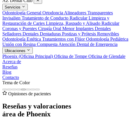
AZ Dental Club
Servicios
Odontología General
Ortodoncia
Alineadores Transparentes
Invisalign
Tratamiento de Conducto Radicular
Limpieza y
Restauración de Caries
Limpieza, Raspado y Alisado Radicular
Coronas y Puentes
Cirugía Oral Menor
Implantes Dentales
Selladores Dentales
Dentaduras Postizas y Prótesis Removibles
Odontología Estética
Tratamientos con Flúor
Odontología Pediátrica
Unión con Resina Compuesta
Atención Dental de Emergencia
Ubicaciones
Phoenix (Oficina Principal)
Oficina de Tempe
Oficina de Glendale
Acerca de
Reseñas
Blog
Contacto
Tema de Color
Opiniones de pacientes
Reseñas y valoraciones
área de Phoenix