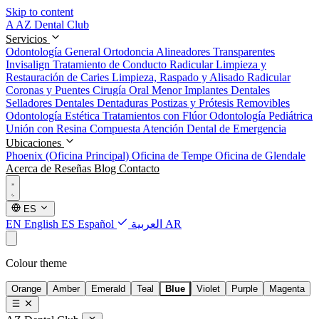
Skip to content
A
AZ Dental Club
Servicios
Odontología General
Ortodoncia
Alineadores Transparentes
Invisalign
Tratamiento de Conducto Radicular
Limpieza y
Restauración de Caries
Limpieza, Raspado y Alisado Radicular
Coronas y Puentes
Cirugía Oral Menor
Implantes Dentales
Selladores Dentales
Dentaduras Postizas y Prótesis Removibles
Odontología Estética
Tratamientos con Flúor
Odontología Pediátrica
Unión con Resina Compuesta
Atención Dental de Emergencia
Ubicaciones
Phoenix (Oficina Principal)
Oficina de Tempe
Oficina de Glendale
Acerca de
Reseñas
Blog
Contacto
ES
EN
English
ES
Español
العربية
AR
Colour theme
Orange
Amber
Emerald
Teal
Blue
Violet
Purple
Magenta