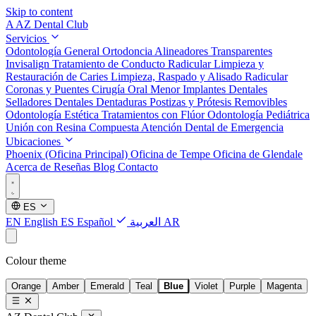
Skip to content
A
AZ Dental Club
Servicios
Odontología General
Ortodoncia
Alineadores Transparentes
Invisalign
Tratamiento de Conducto Radicular
Limpieza y
Restauración de Caries
Limpieza, Raspado y Alisado Radicular
Coronas y Puentes
Cirugía Oral Menor
Implantes Dentales
Selladores Dentales
Dentaduras Postizas y Prótesis Removibles
Odontología Estética
Tratamientos con Flúor
Odontología Pediátrica
Unión con Resina Compuesta
Atención Dental de Emergencia
Ubicaciones
Phoenix (Oficina Principal)
Oficina de Tempe
Oficina de Glendale
Acerca de
Reseñas
Blog
Contacto
ES
EN
English
ES
Español
العربية
AR
Colour theme
Orange
Amber
Emerald
Teal
Blue
Violet
Purple
Magenta