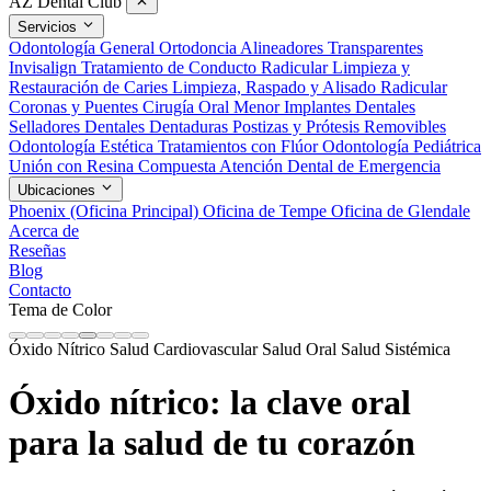
AZ Dental Club
Servicios
Odontología General
Ortodoncia
Alineadores Transparentes
Invisalign
Tratamiento de Conducto Radicular
Limpieza y
Restauración de Caries
Limpieza, Raspado y Alisado Radicular
Coronas y Puentes
Cirugía Oral Menor
Implantes Dentales
Selladores Dentales
Dentaduras Postizas y Prótesis Removibles
Odontología Estética
Tratamientos con Flúor
Odontología Pediátrica
Unión con Resina Compuesta
Atención Dental de Emergencia
Ubicaciones
Phoenix (Oficina Principal)
Oficina de Tempe
Oficina de Glendale
Acerca de
Reseñas
Blog
Contacto
Tema de Color
Óxido Nítrico
Salud Cardiovascular
Salud Oral
Salud Sistémica
Óxido nítrico: la clave oral
para la salud de tu corazón