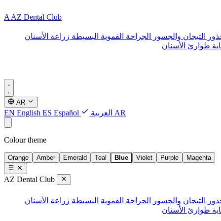
A
AZ Dental Club
ذور
التيجان والجسور
الجراحة الفموية البسيطة
زراعة الأسنان
ية طوارئ الأسنان
AR
AR
العربية
Español
ES
English
EN
Colour theme
Orange
Amber
Emerald
Teal
Blue
Violet
Purple
Magenta
AZ Dental Club
ذور
التيجان والجسور
الجراحة الفموية البسيطة
زراعة الأسنان
ية طوارئ الأسنان