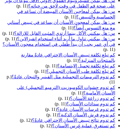
س: هل يمكن للميكروبيوم الفموي الأولي الأقل تنوعاً أن يؤثر
على صحة فم الطفل في وقت لاحق من حياته؟
(p. 11)
س: هل يمكن لمعاجين الأسنان المبيضة أن تساعد في
الحساسية والتبييض؟
(p. 11)
س: هل يمكن لمعجون الأسنان أن يساعد في تبييض أسناني
مع منع التسوس أيضاً؟
(p. 11)
س: هل يمكنني الأكل بينما أرتدي المثبت القابل للإزالة؟
(p. 11)
س: هل يمكنني تناول ما أريد أثناء استخدام إنفيزالاين؟
(p. 11)
في أي عمر يجب أن يبدأ طفلي في استخدام معجون الأسنان؟
(p. 11)
كم تبلغ تكلفة تبييض الأسنان الاحترافي عادةً مقارنة
بالمنتجات المنزلية؟
(p. 11)
كم تبلغ تكلفة تجميل الابتسامة؟
(p. 11)
كم تبلغ تكلفة طب الأسنان التجميلي؟
(p. 11)
كم تدوم الترميمات التجميلية مثل الفينير والتيجان عادةً؟
(p.
11)
كم تدوم حشوات الكومبوزيت (الترميم التجميلي) على
الأسنان الأمامية؟
(p. 11)
كم تدوم زراعة الأسنان؟
(p. 11)
كم تدوم سدادات الأسنان؟
(p. 11)
كم تدوم غرسات الأسنان عادة؟
(p. 11)
كم تدوم فرش الأسنان الذكية؟
(p. 11)
كم تدوم نتائج تبييض الأسنان الاحترافي عادةً؟
(p. 12)
كم تستغرق عملية غرس الأسنان؟
(p. 12)