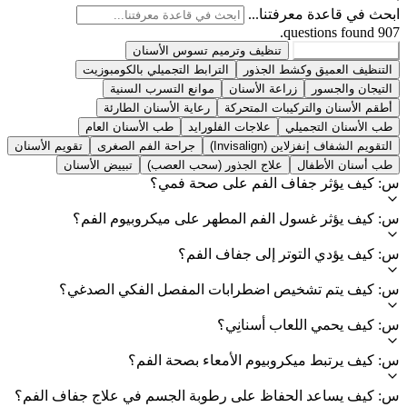
ابحث في قاعدة معرفتنا...
907 questions found.
جميع الخدمات
907
تنظيف وترميم تسوس الأسنان
التنظيف العميق وكشط الجذور
الترابط التجميلي بالكومبوزيت
التيجان والجسور
زراعة الأسنان
موانع التسرب السنية
أطقم الأسنان والتركيبات المتحركة
رعاية الأسنان الطارئة
طب الأسنان التجميلي
علاجات الفلورايد
طب الأسنان العام
التقويم الشفاف إنفزلاين (Invisalign)
جراحة الفم الصغرى
تقويم الأسنان
طب أسنان الأطفال
علاج الجذور (سحب العصب)
تبييض الأسنان
س: كيف يؤثر جفاف الفم على صحة فمي؟
س: كيف يؤثر غسول الفم المطهر على ميكروبيوم الفم؟
س: كيف يؤدي التوتر إلى جفاف الفم؟
س: كيف يتم تشخيص اضطرابات المفصل الفكي الصدغي؟
س: كيف يحمي اللعاب أسنانِي؟
س: كيف يرتبط ميكروبيوم الأمعاء بصحة الفم؟
س: كيف يساعد الحفاظ على رطوبة الجسم في علاج جفاف الفم؟