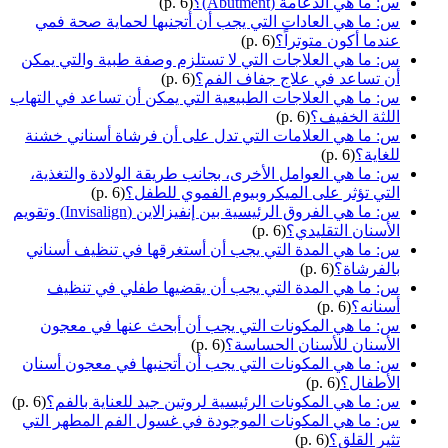
س: ما هي الدعامة (Abutment)؟
(p. 6)
س: ما هي العادات التي يجب أن أتجنبها لحماية صحة فمي
عندما أكون متوتراً؟
(p. 6)
س: ما هي العلاجات التي لا تستلزم وصفة طبية والتي يمكن
أن تساعد في علاج جفاف الفم؟
(p. 6)
س: ما هي العلاجات الطبيعية التي يمكن أن تساعد في التهاب
اللثة الخفيف؟
(p. 6)
س: ما هي العلامات التي تدل على أن فرشاة أسناني خشنة
للغاية؟
(p. 6)
س: ما هي العوامل الأخرى، بجانب طريقة الولادة والتغذية،
التي تؤثر على الميكروبيوم الفموي للطفل؟
(p. 6)
س: ما هي الفروق الرئيسية بين إنفيزالاين (Invisalign) وتقويم
الأسنان التقليدي؟
(p. 6)
س: ما هي المدة التي يجب أن أستغرقها في تنظيف أسناني
بالفرشاة؟
(p. 6)
س: ما هي المدة التي يجب أن يقضيها طفلي في تنظيف
أسنانه؟
(p. 6)
س: ما هي المكونات التي يجب أن أبحث عنها في معجون
الأسنان للأسنان الحساسة؟
(p. 6)
س: ما هي المكونات التي يجب أن أتجنبها في معجون أسنان
الأطفال؟
(p. 6)
س: ما هي المكونات الرئيسية لروتين جيد للعناية بالفم؟
(p. 6)
س: ما هي المكونات الموجودة في غسول الفم المطهر التي
تثير القلق؟
(p. 6)