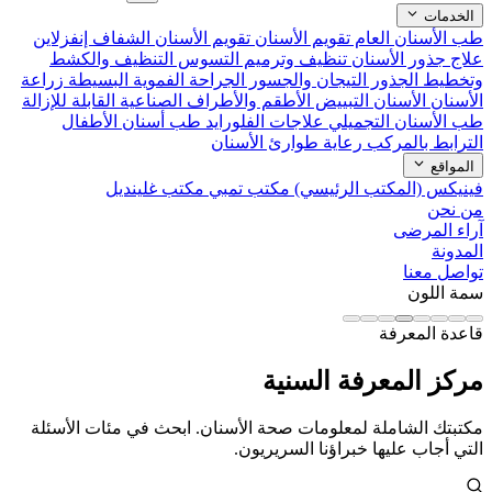
الخدمات
طب الأسنان العام
تقويم الأسنان
تقويم الأسنان الشفاف إنفزلاين
علاج جذور الأسنان
تنظيف وترميم التسوس
التنظيف والكشط
وتخطيط الجذور
التيجان والجسور
الجراحة الفموية البسيطة
زراعة
الأسنان
الأسنان التبييض
الأطقم والأطراف الصناعية القابلة للإزالة
طب الأسنان التجميلي
علاجات الفلورايد
طب أسنان الأطفال
الترابط بالمركب
رعاية طوارئ الأسنان
المواقع
فينيكس (المكتب الرئيسي)
مكتب تمبي
مكتب غلينديل
من نحن
آراء المرضى
المدونة
تواصل معنا
سمة اللون
قاعدة المعرفة
مركز المعرفة السنية
مكتبتك الشاملة لمعلومات صحة الأسنان. ابحث في مئات الأسئلة
التي أجاب عليها خبراؤنا السريريون.