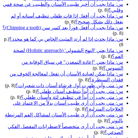
س: ماذا يجب أن أخبر طبيب الأسنان والطبيب عن صحة فمي
وقلبي؟
(p. 8)
س: ماذا يجب أن أفعل إذا فات طفلي تنظيف أسنانه أو لم
يفعل ذلك بشكل صحيح؟
(p. 8)
س: ماذا يجب أن أفعل فوراً بعد كسر سن (Chipping a tooth)؟
(p. 8)
س: ماذا يحدث إذا لم أرتدِ المثبت الخاص بي كما هو محدد؟
(p.
8)
س: ماذا يعني 'النهج الشمولي' (Holistic approach) لصحة
الفم؟
(p. 8)
س: ماذا يعني "إعادة التمعدن" في سياق الوقاية من
التسوس؟
(p. 8)
س: ماذا يمكن لعيادة الأسنان أن تفعل لمعالجة الخوف من
فقدان السيطرة؟
(p. 8)
س: متى وأين ظهرت أول فرشاة أسنان ذات شعيرات؟
(p. 8)
س: متى يجب أن أبدأ بتنظيف أسنان طفلي؟
(p. 8)
س: متى يجب أن أبدأ في تنظيف لثة وأسنان طفلي؟
(p. 8)
س: متى يجب أن أرى طبيب أسنان بدلاً من الاعتماد على
العلاجات المنزلية؟
(p. 8)
س: متى يجب أن أرى طبيب الأسنان لمشاكل الفم المرتبطة
بالتوتر؟
(p. 8)
س: متى يجب أن أرى متخصصاً لاضطرابات المفصل الفكي
الصدغي؟
(p. 8)