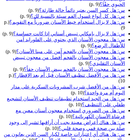
الحيوي حقًا؟
(p. 9)
س: هل كسر السن يعتبر دائماً حالة طارئة؟
(p. 9)
س: هل كل أنواع غسول الفم سيئة بالنسبة لك؟
(p. 9)
س: هل لا يزال استخدام خيط الأسنان ضرورياً مع التقويم؟
(p.
9)
س: هل لا يزال بإمكاني تبييض أسناني إذا كانت حساسة؟
(p. 9)
س: هل معجون الأسنان الذي يحتوي على الفلورايد آمن
للأطفال الرضع؟
(p. 9)
س: هل معجون الأسنان بالفحم آمن على مينا الأسنان؟
(p. 9)
س: هل معجون الأسنان بالفحم أفضل من معجون تبييض
الأسنان التقليدي؟
(p. 9)
س: هل معجون الأسنان بالفحم يبيض الأسنان حقاً؟
(p. 9)
س: هل من الأفضل تنظيف الأسنان قبل أم بعد الإفطار؟
(p.
10)
س: هل من الأفضل شرب المشروبات السكرية على مدار
اليوم أم مرة واحدة؟
(p. 10)
س: هل من الجيد استخدام تطبيقات تنظيف الأسنان لتشجيع
طفلي على التنظيف؟
(p. 10)
س: هل من الضروري استخدام معجون أسنان معين مع
فرشاة الأسنان الكهربائية؟
(p. 10)
س: هل هناك أعراض معينة يجب أن أراقبها تشير إلى وجود
صلة بين صحة فمي وصحة قلبي؟
(p. 10)
س: هل هناك أي اعتبارات خاصة لكبار السن الذين يعانون من