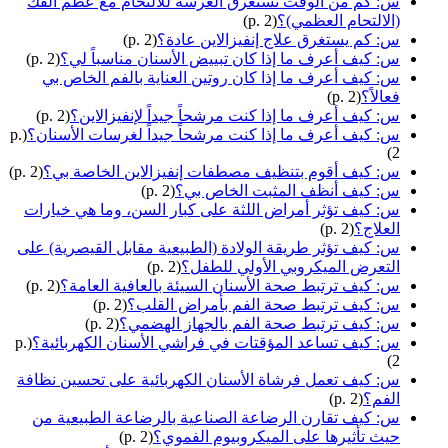
س: كم من الوقت تستغرق الغرسة للالتحام مع عظم الفك
(الالتحام العظمي)؟
(p. 2)
س: كم يستغرق علاج إنفيزالاين عادة؟
(p. 2)
س: كيف أعرف ما إذا كان تبييض الأسنان مناسباً لي؟
(p. 2)
س: كيف أعرف ما إذا كان روتين العناية بالفم الخاص بي
فعالاً؟
(p. 2)
س: كيف أعرف ما إذا كنت مرشحاً جيداً لإنفيزالاين؟
(p. 2)
س: كيف أعرف ما إذا كنت مرشحاً جيداً لغرسات الأسنان؟
(p.
2)
س: كيف أقوم بتنظيف مصطفات إنفيزالاين الخاصة بي؟
(p. 2)
س: كيف أنظف المثبت الخاص بي؟
(p. 2)
س: كيف تؤثر أمراض اللثة على كبار السن، وما هي خيارات
العلاج؟
(p. 2)
س: كيف تؤثر طريقة الولادة (الطبيعية مقابل القيصرية) على
التعرض الميكروبي الأولي للطفل؟
(p. 2)
س: كيف ترتبط صحة الأسنان السيئة بالعافية العامة؟
(p. 2)
س: كيف ترتبط صحة الفم بأمراض القلب؟
(p. 2)
س: كيف ترتبط صحة الفم بالجهاز الهضمي؟
(p. 2)
س: كيف تساعد المؤقتات في فراشي الأسنان الكهربائية؟
(p.
2)
س: كيف تعمل فرشاة الأسنان الكهربائية على تحسين نظافة
الفم؟
(p. 2)
س: كيف تقارن الرضاعة الصناعية بالرضاعة الطبيعية من
حيث تأثيرها على الميكروبيوم الفموي؟
(p. 2)