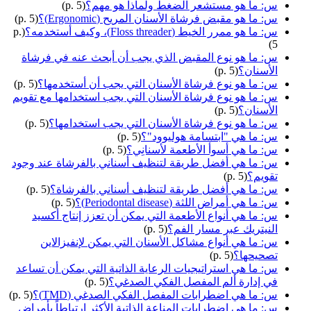
س: ما هو مستشعر الضغط ولماذا هو مهم؟
(p. 5)
س: ما هو مقبض فرشاة الأسنان المريح (Ergonomic)؟
(p. 5)
س: ما هو ممرر الخيط (Floss threader)، وكيف أستخدمه؟
(p.
5)
س: ما هو نوع المقبض الذي يجب أن أبحث عنه في فرشاة
الأسنان؟
(p. 5)
س: ما هو نوع فرشاة الأسنان التي يجب أن أستخدمها؟
(p. 5)
س: ما هو نوع فرشاة الأسنان التي يجب استخدامها مع تقويم
الأسنان؟
(p. 5)
س: ما هو نوع فرشاة الأسنان التي يجب استخدامها؟
(p. 5)
س: ما هي "ابتسامة هوليوود"؟
(p. 5)
س: ما هي أسوأ الأطعمة لأسنانِي؟
(p. 5)
س: ما هي أفضل طريقة لتنظيف أسناني بالفرشاة عند وجود
تقويم؟
(p. 5)
س: ما هي أفضل طريقة لتنظيف أسناني بالفرشاة؟
(p. 5)
س: ما هي أمراض اللثة (Periodontal disease)؟
(p. 5)
س: ما هي أنواع الأطعمة التي يمكن أن تعزز إنتاج أكسيد
النيتريك عبر مسار الفم؟
(p. 5)
س: ما هي أنواع مشاكل الأسنان التي يمكن لإنفيزالاين
تصحيحها؟
(p. 5)
س: ما هي استراتيجيات الرعاية الذاتية التي يمكن أن تساعد
في إدارة ألم المفصل الفكي الصدغي؟
(p. 5)
س: ما هي اضطرابات المفصل الفكي الصدغي (TMD)؟
(p. 5)
س: ما هي اضطرابات المناعة الذاتية الأكثر ارتباطاً بأمراض