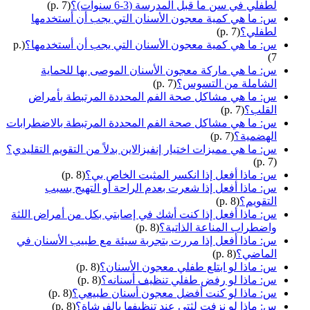
لطفلي في سن ما قبل المدرسة (3-6 سنوات)؟
(p. 7)
س: ما هي كمية معجون الأسنان التي يجب أن أستخدمها
لطفلي؟
(p. 7)
س: ما هي كمية معجون الأسنان التي يجب أن أستخدمها؟
(p.
7)
س: ما هي ماركة معجون الأسنان الموصى بها للحماية
الشاملة من التسوس؟
(p. 7)
س: ما هي مشاكل صحة الفم المحددة المرتبطة بأمراض
القلب؟
(p. 7)
س: ما هي مشاكل صحة الفم المحددة المرتبطة بالاضطرابات
الهضمية؟
(p. 7)
س: ما هي مميزات اختيار إنفيزالاين بدلاً من التقويم التقليدي؟
(p. 7)
س: ماذا أفعل إذا انكسر المثبت الخاص بي؟
(p. 8)
س: ماذا أفعل إذا شعرت بعدم الراحة أو التهيج بسبب
التقويم؟
(p. 8)
س: ماذا أفعل إذا كنت أشك في إصابتي بكل من أمراض اللثة
واضطراب المناعة الذاتية؟
(p. 8)
س: ماذا أفعل إذا مررت بتجربة سيئة مع طبيب الأسنان في
الماضي؟
(p. 8)
س: ماذا لو ابتلع طفلي معجون الأسنان؟
(p. 8)
س: ماذا لو رفض طفلي تنظيف أسنانه؟
(p. 8)
س: ماذا لو كنت أفضل معجون أسنان طبيعي؟
(p. 8)
س: ماذا لو نزفت لثتي عند تنظيفها بالفرشاة؟
(p. 8)