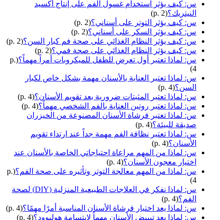
س: كيف يؤثر استخدام غسول الفم على إنتاج أكسيد
النيتريك؟
(p. 2)
س: كيف يؤثر التوتر على أسناني؟
(p. 2)
س: كيف يؤثر السكر على أسناني؟
(p. 2)
س: كيف يؤثر النظام الغذائي على صحة فم كبار السن؟
(p. 2)
س: كيف يؤثر النظام الغذائي على صحة فمي؟
(p. 2)
س: لماذا تعتبر أول تعرض للطفل للميكروبات أمراً مهماً؟
(p.
4)
س: لماذا تعتبر العناية بالأسنان مهمة بشكل خاص لكبار
السن؟
(p. 4)
س: لماذا تعتبر المثبتات ضرورية بعد تقويم الأسنان؟
(p. 4)
س: لماذا تعتبر روتين العناية بالفم الشخصي مهماً؟
(p. 4)
س: لماذا تعتبر فرشاة الأسنان المصنوعة من الخيزران
صديقة للبيئة؟
(p. 4)
س: لماذا تعتبر نظافة الفم مهمة جداً عند ارتداء تقويم
الأسنان؟
(p. 4)
س: لماذا من المهم مراعاة احتياجاتي الخاصة بالأسنان عند
اختيار معجون الأسنان؟
(p. 4)
س: لماذا من المهم معالجة التوتر وتأثيره على صحة الفم؟
(p.
4)
س: لماذا نفكر في العلاجات الطبيعية المنزلية (DIY) لصحة
الفم؟
(p. 4)
س: لماذا يعد اختيار فرشاة الأسنان المناسبة أمرًا مهمًا؟
(p. 4)
س: لماذا يعد تبييض الأسنان مهماً لابتسامة هوليوود؟
(p. 4)