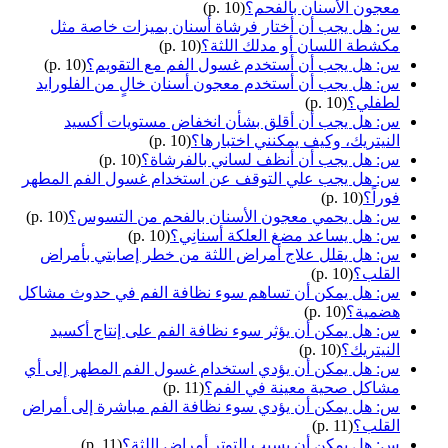
معجون الأسنان بالفحم؟
(p. 10)
س: هل يجب أن أختار فرشاة أسنان بميزات خاصة مثل
مكشطة اللسان أو مدلك اللثة؟
(p. 10)
س: هل يجب أن أستخدم غسول الفم مع التقويم؟
(p. 10)
س: هل يجب أن أستخدم معجون أسنان خالٍ من الفلورايد
لطفلي؟
(p. 10)
س: هل يجب أن أقلق بشأن انخفاض مستويات أكسيد
النيتريك، وكيف يمكنني اختبارها؟
(p. 10)
س: هل يجب أن أنظف لساني بالفرشاة؟
(p. 10)
س: هل يجب علي التوقف عن استخدام غسول الفم المطهر
فوراً؟
(p. 10)
س: هل يحمي معجون الأسنان بالفحم من التسوس؟
(p. 10)
س: هل يساعد مضغ العلكة أسنانِي؟
(p. 10)
س: هل يقلل علاج أمراض اللثة من خطر إصابتي بأمراض
القلب؟
(p. 10)
س: هل يمكن أن تساهم سوء نظافة الفم في حدوث مشاكل
هضمية؟
(p. 10)
س: هل يمكن أن يؤثر سوء نظافة الفم على إنتاج أكسيد
النيتريك؟
(p. 10)
س: هل يمكن أن يؤدي استخدام غسول الفم المطهر إلى أي
مشاكل صحية معينة في الفم؟
(p. 11)
س: هل يمكن أن يؤدي سوء نظافة الفم مباشرة إلى أمراض
القلب؟
(p. 11)
س: هل يمكن أن يسبب التوتر أمراض اللثة؟
(p. 11)