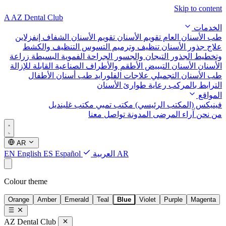
Skip to content
A
AZ Dental Club
الخدمات
طب الأسنان العام
تقويم الأسنان
تقويم الأسنان الشفاف إنفزلاين
علاج جذور الأسنان
تنظيف وترميم التسوس
التنظيف والكشط
وتخطيط الجذور
التيجان والجسور
الجراحة الفموية البسيطة
زراعة
الأسنان
الأسنان التبييض
الأطقم والأطراف الصناعية القابلة للإزالة
طب الأسنان التجميلي
علاجات الفلورايد
طب أسنان الأطفال
الترابط بالمركب
رعاية طوارئ الأسنان
المواقع
فينيكس (المكتب الرئيسي)
مكتب تمبي
مكتب غلينديل
من نحن
آراء المرضى
المدونة
تواصل معنا
AR
AR
العربية
Español
ES
English
EN
Colour theme
Orange
Amber
Emerald
Teal
Blue
Violet
Purple
Magenta
AZ Dental Club