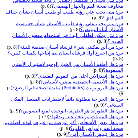
س: متى يجب أن أستشير أخصائي رعاية صحية بخصوص
مخاوف صحة الفم والجهاز الهضمي؟
(p. 8)
س: متى يجب علي رؤية طبيب أو طبيب أسنان بشأن جفاف
الفم لدي؟
(p. 8)
س: متى يجب علي رؤية طبيب الأسنان بشأن حساسية
الأسنان أثناء التبييض؟
(p. 8)
س: متى يمكن لطفلي البدء في استخدام معجون الأسنان
العادي؟
(p. 8)
س: من أين يمكنني شراء فرشاة أسنان صديقة للبيئة؟
(p. 8)
س: من اخترع أول فرشاة أسنان يتم إنتاجها بكميات كبيرة؟
(p. 8)
س: هل أطقم الأسنان هي الخيار الوحيد لاستبدال الأسنان
المفقودة؟
(p. 8)
س: هل إنفيزالاين أغلى من التقويم التقليدي؟
(p. 8)
س: هل الأطعمة الحمضية مضرة لأسنانِي؟
(p. 8)
س: هل البروبيوتيك (Probiotics) مفيدة لصحة فم الرضع؟
(p.
9)
س: هل الجراحة مطلوبة دائماً لاضطرابات المفصل الفكي
الصدغي؟
(p. 9)
س: هل الفلورايد هو الطريقة الوحيدة لمنع التسوس؟
(p. 9)
س: هل المثبتات مزعجة عند ارتدائها؟
(p. 9)
س: هل بعض الأشخاص أكثر عرضة من غيرهم لهذه الصلة بين
صحة الفم وأمراض القلب؟
(p. 9)
س: هل تبييض الأسنان آمن؟
(p. 9)