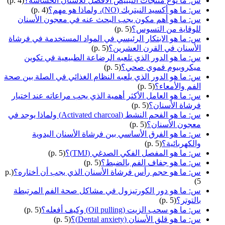
س: ما نوع منتجات التبييض الأفضل للأسنان الحساسة؟
(p. 4)
س: ما هو أكسيد النيتريك (NO)، ولماذا هو مهم؟
(p. 4)
س: ما هو أهم مكون يجب البحث عنه في معجون الأسنان
للوقاية من التسوس؟
(p. 5)
س: ما هو الابتكار الرئيسي في المواد المستخدمة في فرشاة
الأسنان في القرن العشرين؟
(p. 5)
س: ما هو الدور الذي تلعبه الرضاعة الطبيعية في تكوين
ميكروبيوم فموي صحي؟
(p. 5)
س: ما هو الدور الذي يلعبه النظام الغذائي في الصلة بين صحة
الفم والأمعاء؟
(p. 5)
س: ما هو العامل الأكثر أهمية الذي يجب مراعاته عند اختيار
فرشاة الأسنان؟
(p. 5)
س: ما هو الفحم النشط (Activated charcoal) ولماذا يوجد في
معجون الأسنان؟
(p. 5)
س: ما هو الفرق الأساسي بين فرشاة الأسنان اليدوية
والكهربائية؟
(p. 5)
س: ما هو المفصل الفكي الصدغي (TMJ)؟
(p. 5)
س: ما هو جفاف الفم بالضبط؟
(p. 5)
س: ما هو حجم رأس فرشاة الأسنان الذي يجب أن أختاره؟
(p.
5)
س: ما هو دور الكورتيزول في مشاكل صحة الفم المرتبطة
بالتوتر؟
(p. 5)
س: ما هو سحب الزيت (Oil pulling) وكيف أفعله؟
(p. 5)
س: ما هو قلق الأسنان (Dental anxiety)؟
(p. 5)