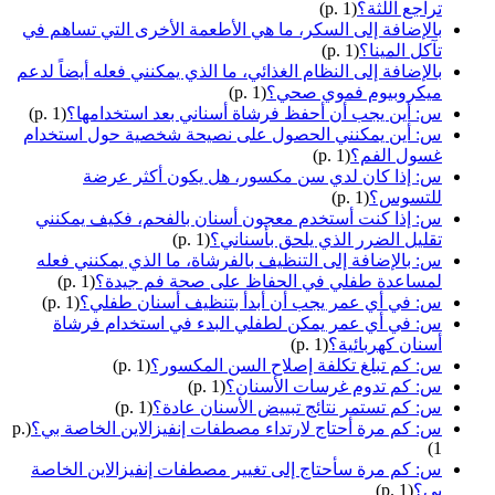
تراجع اللثة؟
(p. 1)
بالإضافة إلى السكر، ما هي الأطعمة الأخرى التي تساهم في
تآكل المينا؟
(p. 1)
بالإضافة إلى النظام الغذائي، ما الذي يمكنني فعله أيضاً لدعم
ميكروبيوم فموي صحي؟
(p. 1)
س: أين يجب أن أحفظ فرشاة أسناني بعد استخدامها؟
(p. 1)
س: أين يمكنني الحصول على نصيحة شخصية حول استخدام
غسول الفم؟
(p. 1)
س: إذا كان لدي سن مكسور، هل يكون أكثر عرضة
للتسوس؟
(p. 1)
س: إذا كنت أستخدم معجون أسنان بالفحم، فكيف يمكنني
تقليل الضرر الذي يلحق بأسناني؟
(p. 1)
س: بالإضافة إلى التنظيف بالفرشاة، ما الذي يمكنني فعله
لمساعدة طفلي في الحفاظ على صحة فم جيدة؟
(p. 1)
س: في أي عمر يجب أن أبدأ بتنظيف أسنان طفلي؟
(p. 1)
س: في أي عمر يمكن لطفلي البدء في استخدام فرشاة
أسنان كهربائية؟
(p. 1)
س: كم تبلغ تكلفة إصلاح السن المكسور؟
(p. 1)
س: كم تدوم غرسات الأسنان؟
(p. 1)
س: كم تستمر نتائج تبييض الأسنان عادة؟
(p. 1)
س: كم مرة أحتاج لارتداء مصطفات إنفيزالاين الخاصة بي؟
(p.
1)
س: كم مرة سأحتاج إلى تغيير مصطفات إنفيزالاين الخاصة
بي؟
(p. 1)