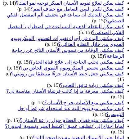
كيف يمكن لعلاج تقويم الأسنان المبكر توجيه نمو الفك؟
(p. 14)
كيف يمكن لكبار السن التعامل مع جفاف الفم؟
(p. 14)
كيف يمكن للتدليك أن يساعد في تخفيف ألم المفصل الفكي
الصدغي؟
(p. 15)
كيف يمكن لليقظة الذهنية المساعدة في اضطراب المفصل
الفكي الصدغي؟
(p. 15)
كيف يمكنني البدء في إجراء تغييرات لتحسين الميكروبيوم
الفموي من خلال النظام الغذائي؟
(p. 15)
كيف يمكنني الوقاية من تسوس الأسنان الناتج عن زجاجة
الرضاعة؟
(p. 15)
كيف يمكنني تجنب الحاجة إلى علاج قناة الجذر؟
(p. 15)
كيف يمكنني تحسين الميكروبيوم الفموي الخاص بي؟
(p. 15)
كيف يمكنني جعل خيط الأسنان جزءًا منتظمًا من روتيني؟
(p.
15)
كيف يمكنني زيادة تدفق اللعاب؟
(p. 15)
كيف يمكنني معرفة ما إذا كانت فرشاة الأسنان مناسبة لي؟
(p. 15)
كيف يمكنني منع الإصابة بخراج الأسنان؟
(p. 15)
كيف يمكنني منع تهيج اللثة عند استخدام شرائط أو جل
التبييض؟
(p. 15)
كيف يمكنني منع فقدان العظام حول زراعة الأسنان؟
(p. 15)
لماذا أحتاج إلى 'تنظيف عميق' (كشط الجير وتسوية الجذور)؟
(p. 15)
لماذا تعتبر الأسماك الدهنية مفيدة لصحة اللثة؟
(p. 15)