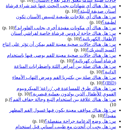
حالات طبية عندما يتعلق الأمر بعلاج الأسنان؟
(p. 10)
س: هل هناك أي شهادات يجب البحث عنها عند شراء فرشاة
أسنان صديقة للبيئة؟
(p. 10)
س: هل هناك أي علاجات طبيعية لتبييض الأسنان تكون
لطيفة؟
(p. 10)
س: هل هناك أي مكونات مفيدة أخرى بجانب الفلورايد؟
(p. 10)
س: هل هناك حاجة لرؤوس فرشاة خاصة لفراشي أسنان
الأطفال الكهربائية؟
(p. 10)
س: هل هناك حالات صحية معينة للفم يمكن أن تؤثر على إنتاج
أكسيد النيتريك؟
(p. 10)
س: هل هناك حالات صحية معينة للفم يوصى فيها باستخدام
فرشاة أسنان كهربائية؟
(p. 10)
س: هل هناك صلة بين أمراض اللثة واضطرابات المناعة
الذاتية؟
(p. 10)
س: هل هناك صلة بين بكتيريا الفم ومرض التهاب الأمعاء
(IBD)؟
(p. 10)
س: هل هناك طرق للمساعدة في 'زراعة' الميكروبيوم
الفموي للأطفال الذين يولدون بعملية قيصرية؟
(p. 10)
س: هل هناك علاقة بين استخدام التبغ وحالة جفاف الفم؟
(p.
10)
س: هل هناك مواقف معينة يكون فيها غسول الفم المطهر
مفيداً؟
(p. 10)
س: هل وضع الدعامة جراحة منفصلة؟
(p. 10)
س: هل يجب أن أتحدث مع طبيب أسناني قبل استخدام