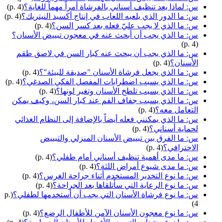
س: لماذا يعد تنظيف أسناني بالفرشاة أمراً مهماً للغاية؟
(p. 4)
س: ما الدور الذي يلعبه اللعاب في إنتاج أكسيد النيتريك؟
(p. 4)
س: ما الذي لا يجب عليّ فعله بعد كسر السن؟
(p. 4)
س: ما الذي يجب أن أبحث عنه في معجون تبييض الأسنان؟
(p. 4)
س: ما الذي يجب أن يبحث عنه كبار السن في لاصق طقم
الأسنان؟
(p. 4)
س: ما الذي يجعل فرشاة الأسنان "صديقة للبيئة"؟
(p. 4)
س: ما الذي يسبب اضطرابات المفصل الفكي الصدغي؟
(p. 4)
س: ما الذي يسبب تلطخ الأسنان وتغير لونها؟
(p. 4)
س: ما الذي يسبب جفاف الفم عند كبار السن، وكيف يمكن
التعامل معه؟
(p. 4)
س: ما الذي يمكنني فعله أيضاً بالإضافة إلى النظام الغذائي
لحماية أسناني؟
(p. 4)
س: ما الفرق بين تبييض الأسنان المنزلي والتبييض
الاحترافي؟
(p. 4)
س: ما مدى أهمية تنظيف أسناني أمام طفلي؟
(p. 4)
س: ما مدى شيوع أمراض اللثة؟
(p. 4)
س: ما نوع التخدير المستخدم أثناء جراحة الغرس؟
(p. 4)
س: ما نوع الرعاية التي سأتلقاها بعد الجراحة؟
(p. 4)
س: ما نوع فرشاة الأسنان التي يجب أن أستخدمها لطفلي؟
(p.
4)
س: ما نوع معجون الأسنان الآمن للأطفال الرضع؟
(p. 4)