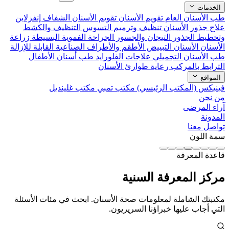
الخدمات
طب الأسنان العام
تقويم الأسنان
تقويم الأسنان الشفاف إنفزلاين
علاج جذور الأسنان
تنظيف وترميم التسوس
التنظيف والكشط
وتخطيط الجذور
التيجان والجسور
الجراحة الفموية البسيطة
زراعة
الأسنان
الأسنان التبييض
الأطقم والأطراف الصناعية القابلة للإزالة
طب الأسنان التجميلي
علاجات الفلورايد
طب أسنان الأطفال
الترابط بالمركب
رعاية طوارئ الأسنان
المواقع
فينيكس (المكتب الرئيسي)
مكتب تمبي
مكتب غلينديل
من نحن
آراء المرضى
المدونة
تواصل معنا
سمة اللون
قاعدة المعرفة
مركز المعرفة السنية
مكتبتك الشاملة لمعلومات صحة الأسنان. ابحث في مئات الأسئلة
التي أجاب عليها خبراؤنا السريريون.