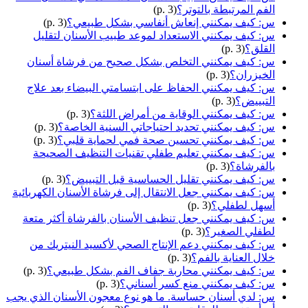
الفم المرتبطة بالتوتر؟
(p. 3)
س: كيف يمكنني إنعاش أنفاسي بشكل طبيعي؟
(p. 3)
س: كيف يمكنني الاستعداد لموعد طبيب الأسنان لتقليل
القلق؟
(p. 3)
س: كيف يمكنني التخلص بشكل صحيح من فرشاة أسنان
الخيزران؟
(p. 3)
س: كيف يمكنني الحفاظ على ابتسامتي البيضاء بعد علاج
التبييض؟
(p. 3)
س: كيف يمكنني الوقاية من أمراض اللثة؟
(p. 3)
س: كيف يمكنني تحديد احتياجاتي السنية الخاصة؟
(p. 3)
س: كيف يمكنني تحسين صحة فمي لحماية قلبي؟
(p. 3)
س: كيف يمكنني تعليم طفلي تقنيات التنظيف الصحيحة
بالفرشاة؟
(p. 3)
س: كيف يمكنني تقليل الحساسية قبل التبييض؟
(p. 3)
س: كيف يمكنني جعل الانتقال إلى فرشاة الأسنان الكهربائية
أسهل لطفلي؟
(p. 3)
س: كيف يمكنني جعل تنظيف الأسنان بالفرشاة أكثر متعة
لطفلي الصغير؟
(p. 3)
س: كيف يمكنني دعم الإنتاج الصحي لأكسيد النيتريك من
خلال العناية بالفم؟
(p. 3)
س: كيف يمكنني محاربة جفاف الفم بشكل طبيعي؟
(p. 3)
س: كيف يمكنني منع كسر أسناني؟
(p. 3)
س: لدي أسنان حساسة. ما هو نوع معجون الأسنان الذي يجب