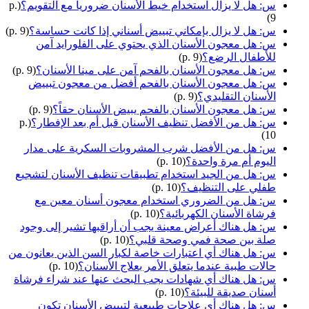
س: هل لا يزال استخدام خيط الأسنان ضرورياً مع التقويم؟
(p.
9)
س: هل لا يزال بإمكاني تبييض أسناني إذا كانت حساسة؟
(p. 9)
س: هل معجون الأسنان الذي يحتوي على الفلورايد آمن
للأطفال الرضع؟
(p. 9)
س: هل معجون الأسنان بالفحم آمن على مينا الأسنان؟
(p. 9)
س: هل معجون الأسنان بالفحم أفضل من معجون تبييض
الأسنان التقليدي؟
(p. 9)
س: هل معجون الأسنان بالفحم يبيض الأسنان حقاً؟
(p. 9)
س: هل من الأفضل تنظيف الأسنان قبل أم بعد الإفطار؟
(p.
10)
س: هل من الأفضل شرب المشروبات السكرية على مدار
اليوم أم مرة واحدة؟
(p. 10)
س: هل من الجيد استخدام تطبيقات تنظيف الأسنان لتشجيع
طفلي على التنظيف؟
(p. 10)
س: هل من الضروري استخدام معجون أسنان معين مع
فرشاة الأسنان الكهربائية؟
(p. 10)
س: هل هناك أعراض معينة يجب أن أراقبها تشير إلى وجود
صلة بين صحة فمي وصحة قلبي؟
(p. 10)
س: هل هناك أي اعتبارات خاصة لكبار السن الذين يعانون من
حالات طبية عندما يتعلق الأمر بعلاج الأسنان؟
(p. 10)
س: هل هناك أي شهادات يجب البحث عنها عند شراء فرشاة
أسنان صديقة للبيئة؟
(p. 10)
س: هل هناك أي علاجات طبيعية لتبييض الأسنان تكون