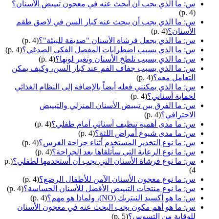
س: ما الذي يجب أن أبحث عنه في معجون تبييض الأسنان؟
(p. 4)
س: ما الذي يجب أن يبحث عنه كبار السن في لاصق طقم
الأسنان؟
(p. 4)
س: ما الذي يجعل فرشاة الأسنان "صديقة للبيئة"؟
(p. 4)
س: ما الذي يسبب اضطرابات المفصل الفكي الصدغي؟
(p. 4)
س: ما الذي يسبب تلطخ الأسنان وتغير لونها؟
(p. 4)
س: ما الذي يسبب جفاف الفم عند كبار السن، وكيف يمكن
التعامل معه؟
(p. 4)
س: ما الذي يمكنني فعله أيضاً بالإضافة إلى النظام الغذائي
لحماية أسناني؟
(p. 4)
س: ما الفرق بين تبييض الأسنان المنزلي والتبييض
الاحترافي؟
(p. 4)
س: ما مدى أهمية تنظيف أسناني أمام طفلي؟
(p. 4)
س: ما مدى شيوع أمراض اللثة؟
(p. 4)
س: ما نوع التخدير المستخدم أثناء جراحة الغرس؟
(p. 4)
س: ما نوع الرعاية التي سأتلقاها بعد الجراحة؟
(p. 4)
س: ما نوع فرشاة الأسنان التي يجب أن أستخدمها لطفلي؟
(p.
4)
س: ما نوع معجون الأسنان الآمن للأطفال الرضع؟
(p. 4)
س: ما نوع منتجات التبييض الأفضل للأسنان الحساسة؟
(p. 4)
س: ما هو أكسيد النيتريك (NO)، ولماذا هو مهم؟
(p. 4)
س: ما هو أهم مكون يجب البحث عنه في معجون الأسنان
للوقاية من التسوس؟
(p. 5)