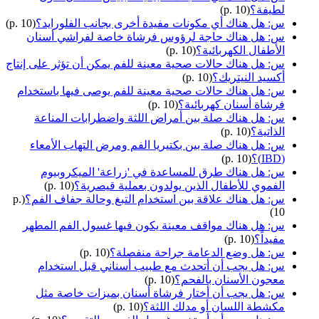
لطيفة؟
(p. 10)
س: هل هناك أي مكونات مفيدة أخرى بجانب الفلورايد؟
(p. 10)
س: هل هناك حاجة لرؤوس فرشاة خاصة لفراشي أسنان
الأطفال الكهربائية؟
(p. 10)
س: هل هناك حالات صحية معينة للفم يمكن أن تؤثر على إنتاج
أكسيد النيتريك؟
(p. 10)
س: هل هناك حالات صحية معينة للفم يوصى فيها باستخدام
فرشاة أسنان كهربائية؟
(p. 10)
س: هل هناك صلة بين أمراض اللثة واضطرابات المناعة
الذاتية؟
(p. 10)
س: هل هناك صلة بين بكتيريا الفم ومرض التهاب الأمعاء
(IBD)؟
(p. 10)
س: هل هناك طرق للمساعدة في 'زراعة' الميكروبيوم
الفموي للأطفال الذين يولدون بعملية قيصرية؟
(p. 10)
س: هل هناك علاقة بين استخدام التبغ وحالة جفاف الفم؟
(p.
10)
س: هل هناك مواقف معينة يكون فيها غسول الفم المطهر
مفيداً؟
(p. 10)
س: هل وضع الدعامة جراحة منفصلة؟
(p. 10)
س: هل يجب أن أتحدث مع طبيب أسناني قبل استخدام
معجون الأسنان بالفحم؟
(p. 10)
س: هل يجب أن أختار فرشاة أسنان بميزات خاصة مثل
مكشطة اللسان أو مدلك اللثة؟
(p. 10)