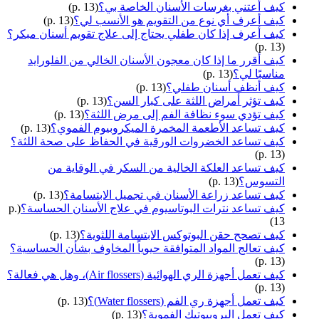
كيف أعتني بغرسات الأسنان الخاصة بي؟
(p. 13)
كيف أعرف أي نوع من التقويم هو الأنسب لي؟
(p. 13)
كيف أعرف إذا كان طفلي يحتاج إلى علاج تقويم أسنان مبكر؟
(p. 13)
كيف أقرر ما إذا كان معجون الأسنان الخالي من الفلورايد
مناسبًا لي؟
(p. 13)
كيف أنظف أسنان طفلي؟
(p. 13)
كيف تؤثر أمراض اللثة على كبار السن؟
(p. 13)
كيف تؤدي سوء نظافة الفم إلى مرض اللثة؟
(p. 13)
كيف تساعد الأطعمة المخمرة الميكروبيوم الفموي؟
(p. 13)
كيف تساعد الخضروات الورقية في الحفاظ على صحة اللثة؟
(p. 13)
كيف تساعد العلكة الخالية من السكر في الوقاية من
التسوس؟
(p. 13)
كيف تساعد زراعة الأسنان في تجميل الابتسامة؟
(p. 13)
كيف تساعد نترات البوتاسيوم في علاج الأسنان الحساسة؟
(p.
13)
كيف تصحح حقن البوتوكس الابتسامة اللثوية؟
(p. 13)
كيف تعالج المواد المتوافقة حيوياً المخاوف بشأن الحساسية؟
(p. 13)
كيف تعمل أجهزة الري الهوائية (Air flossers)، وهل هي فعالة؟
(p. 13)
كيف تعمل أجهزة ري الفم (Water flossers)؟
(p. 13)
كيف تعمل البروبيوتيك الفموية؟
(p. 13)