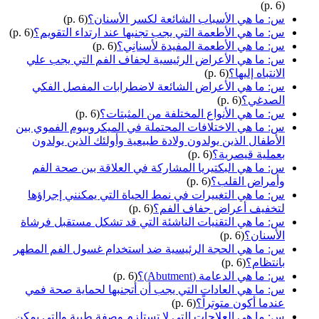
(p. 6)
س: ما هي الأسباب الشائعة لكسر الأسنان؟
(p. 6)
س: ما هي الأطعمة التي يجب تجنبها عند ارتداء التقويم؟
(p. 6)
س: ما هي الأطعمة المفيدة لأسنانِي؟
(p. 6)
س: ما هي الأعراض الرئيسية لجفاف الفم التي يجب علي
الانتباه إليها؟
(p. 6)
س: ما هي الأعراض الشائعة لاضطرابات المفصل الفكي
الصدغي؟
(p. 6)
س: ما هي الأنواع المختلفة من المثبتات؟
(p. 6)
س: ما هي الاختلافات المحتملة في الميكروبيوم الفموي بين
الأطفال الذين يولدون ولادة طبيعية وأولئك الذين يولدون
بعملية قيصرية؟
(p. 6)
س: ما هي البكتيريا المشاركة في العلاقة بين صحة الفم
وأمراض القلب؟
(p. 6)
س: ما هي التغييرات في نمط الحياة التي يمكنني إجراؤها
لتخفيف أعراض جفاف الفم؟
(p. 6)
س: ما هي التقنيات الناشئة التي قد تشكل مستقبل فرشاة
الأسنان؟
(p. 6)
س: ما هي الحجة الرئيسية ضد استخدام غسول الفم المطهر
بانتظام؟
(p. 6)
س: ما هي الدعامة (Abutment)؟
(p. 6)
س: ما هي العادات التي يجب أن أتجنبها لحماية صحة فمي
عندما أكون متوتراً؟
(p. 6)
س: ما هي العلاجات التي لا تستلزم وصفة طبية والتي يمكن