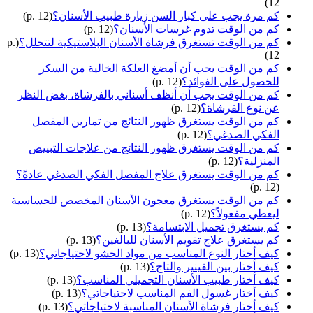
12)
كم مرة يجب على كبار السن زيارة طبيب الأسنان؟
(p. 12)
كم من الوقت تدوم غرسات الأسنان؟
(p. 12)
كم من الوقت تستغرق فرشاة الأسنان البلاستيكية لتتحلل؟
(p.
12)
كم من الوقت يجب أن أمضغ العلكة الخالية من السكر
للحصول على الفوائد؟
(p. 12)
كم من الوقت يجب أن أنظف أسناني بالفرشاة، بغض النظر
عن نوع الفرشاة؟
(p. 12)
كم من الوقت يستغرق ظهور النتائج من تمارين المفصل
الفكي الصدغي؟
(p. 12)
كم من الوقت يستغرق ظهور النتائج من علاجات التبييض
المنزلية؟
(p. 12)
كم من الوقت يستغرق علاج المفصل الفكي الصدغي عادةً؟
(p. 12)
كم من الوقت يستغرق معجون الأسنان المخصص للحساسية
ليعطي مفعولاً؟
(p. 12)
كم يستغرق تجميل الابتسامة؟
(p. 13)
كم يستغرق علاج تقويم الأسنان للبالغين؟
(p. 13)
كيف أختار النوع المناسب من مواد الحشو لاحتياجاتي؟
(p. 13)
كيف أختار بين الفينير والتاج؟
(p. 13)
كيف أختار طبيب الأسنان التجميلي المناسب؟
(p. 13)
كيف أختار غسول الفم المناسب لاحتياجاتي؟
(p. 13)
كيف أختار فرشاة الأسنان المناسبة لاحتياجاتي؟
(p. 13)