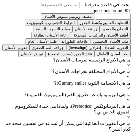
ابحث في قاعدة معرفتنا...
907 questions found.
جميع الخدمات
907
تنظيف وترميم تسوس الأسنان
التنظيف العميق وكشط الجذور
الترابط التجميلي بالكومبوزيت
التيجان والجسور
زراعة الأسنان
موانع التسرب السنية
أطقم الأسنان والتركيبات المتحركة
رعاية الأسنان الطارئة
طب الأسنان التجميلي
علاجات الفلورايد
طب الأسنان العام
التقويم الشفاف إنفزلاين (Invisalign)
جراحة الفم الصغرى
تقويم الأسنان
طب أسنان الأطفال
علاج الجذور (سحب العصب)
تبييض الأسنان
ما هي الأنواع الرئيسية لغرسات الأسنان؟
ما هي الأنواع المختلفة لخراجات الأسنان؟
ما هي الابتسامة اللثوية (Gummy smile)؟
ما هي البروبيوتيك عن طريق الفم (البروبيوتيك الفموية)؟
ما هي البريبايوتكس (Prebiotics)، ولماذا هي جيدة للميكروبيوم
الفموي الخاص بي؟
ما هي التغييرات الغذائية التي يمكن أن تساعد في تحسين صحة فم
كبار السن؟