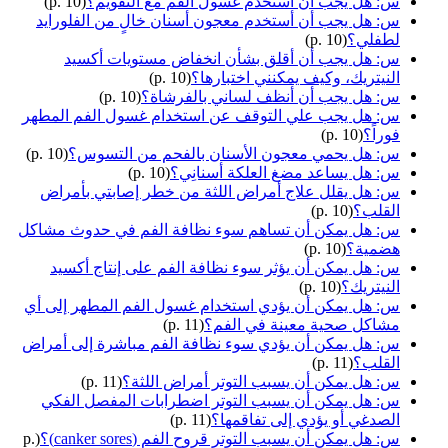
س: هل يجب أن أستخدم غسول الفم مع التقويم؟
(p. 10)
س: هل يجب أن أستخدم معجون أسنان خالٍ من الفلورايد
لطفلي؟
(p. 10)
س: هل يجب أن أقلق بشأن انخفاض مستويات أكسيد
النيتريك، وكيف يمكنني اختبارها؟
(p. 10)
س: هل يجب أن أنظف لساني بالفرشاة؟
(p. 10)
س: هل يجب علي التوقف عن استخدام غسول الفم المطهر
فوراً؟
(p. 10)
س: هل يحمي معجون الأسنان بالفحم من التسوس؟
(p. 10)
س: هل يساعد مضغ العلكة أسنانِي؟
(p. 10)
س: هل يقلل علاج أمراض اللثة من خطر إصابتي بأمراض
القلب؟
(p. 10)
س: هل يمكن أن تساهم سوء نظافة الفم في حدوث مشاكل
هضمية؟
(p. 10)
س: هل يمكن أن يؤثر سوء نظافة الفم على إنتاج أكسيد
النيتريك؟
(p. 10)
س: هل يمكن أن يؤدي استخدام غسول الفم المطهر إلى أي
مشاكل صحية معينة في الفم؟
(p. 11)
س: هل يمكن أن يؤدي سوء نظافة الفم مباشرة إلى أمراض
القلب؟
(p. 11)
س: هل يمكن أن يسبب التوتر أمراض اللثة؟
(p. 11)
س: هل يمكن أن يسبب التوتر اضطرابات المفصل الفكي
الصدغي أو يؤدي إلى تفاقمها؟
(p. 11)
س: هل يمكن أن يسبب التوتر قروح الفم (canker sores)؟
(p.