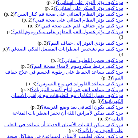
س: كيف يؤثر التوتر على أسناني؟
(p. 2)
س: كيف يؤثر السكر على أسناني؟
(p. 2)
س: كيف يؤثر النظام الغذائي على صحة فم كبار السن؟
(p. 2)
س: كيف يؤثر النظام الغذائي على صحة فمي؟
(p. 2)
س: كيف يؤثر جفاف الفم على صحة فمي؟
(p. 3)
س: كيف يؤثر غسول الفم المطهر على ميكروبيوم الفم؟
(p.
3)
س: كيف يؤدي التوتر إلى جفاف الفم؟
(p. 3)
س: كيف يتم تشخيص اضطرابات المفصل الفكي الصدغي؟
(p.
3)
س: كيف يحمي اللعاب أسنانِي؟
(p. 3)
س: كيف يرتبط ميكروبيوم الأمعاء بصحة الفم؟
(p. 3)
س: كيف يساعد الحفاظ على رطوبة الجسم في علاج جفاف
الفم؟
(p. 3)
س: كيف يساعد الفلورايد في منع التسوس؟
(p. 3)
س: كيف يساهم الفم في إنتاج أكسيد النيتريك؟
(p. 3)
س: كيف يعمل التكامل مع التطبيقات مع فراشي الأسنان
الكهربائية؟
(p. 3)
س: كيف يكون التعافي بعد وضع الغرسة؟
(p. 3)
س: كيف يمكن لأمراض اللثة أن تحفز اضطرابات المناعة
الذاتية؟
(p. 3)
س: كيف يمكن لتقنيات الأسنان الحديثة أن تساعد في التغلب
على الخوف من الألم؟
(p. 3)
س: كيف يمكن لطبيب الأسنان المساعدة في مشاكل صحة