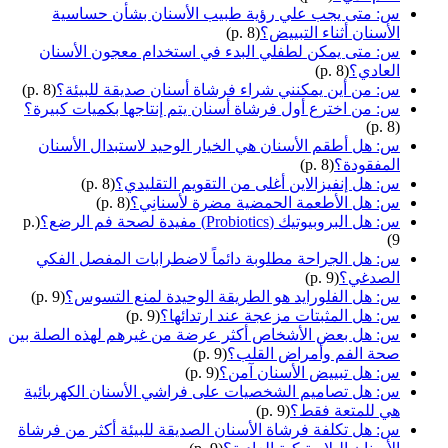
س: متى يجب علي رؤية طبيب الأسنان بشأن حساسية
الأسنان أثناء التبييض؟
(p. 8)
س: متى يمكن لطفلي البدء في استخدام معجون الأسنان
العادي؟
(p. 8)
س: من أين يمكنني شراء فرشاة أسنان صديقة للبيئة؟
(p. 8)
س: من اخترع أول فرشاة أسنان يتم إنتاجها بكميات كبيرة؟
(p. 8)
س: هل أطقم الأسنان هي الخيار الوحيد لاستبدال الأسنان
المفقودة؟
(p. 8)
س: هل إنفيزالاين أغلى من التقويم التقليدي؟
(p. 8)
س: هل الأطعمة الحمضية مضرة لأسنانِي؟
(p. 8)
س: هل البروبيوتيك (Probiotics) مفيدة لصحة فم الرضع؟
(p.
9)
س: هل الجراحة مطلوبة دائماً لاضطرابات المفصل الفكي
الصدغي؟
(p. 9)
س: هل الفلورايد هو الطريقة الوحيدة لمنع التسوس؟
(p. 9)
س: هل المثبتات مزعجة عند ارتدائها؟
(p. 9)
س: هل بعض الأشخاص أكثر عرضة من غيرهم لهذه الصلة بين
صحة الفم وأمراض القلب؟
(p. 9)
س: هل تبييض الأسنان آمن؟
(p. 9)
س: هل تصاميم الشخصيات على فراشي الأسنان الكهربائية
هي للمتعة فقط؟
(p. 9)
س: هل تكلفة فرشاة الأسنان الصديقة للبيئة أكثر من فرشاة