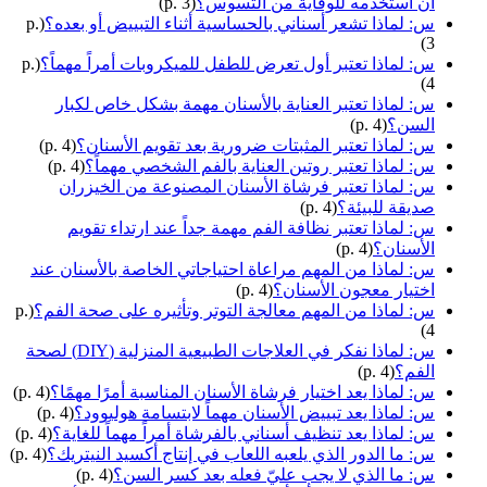
أن أستخدمه للوقاية من التسوس؟
(p. 3)
س: لماذا تشعر أسناني بالحساسية أثناء التبييض أو بعده؟
(p.
3)
س: لماذا تعتبر أول تعرض للطفل للميكروبات أمراً مهماً؟
(p.
4)
س: لماذا تعتبر العناية بالأسنان مهمة بشكل خاص لكبار
السن؟
(p. 4)
س: لماذا تعتبر المثبتات ضرورية بعد تقويم الأسنان؟
(p. 4)
س: لماذا تعتبر روتين العناية بالفم الشخصي مهماً؟
(p. 4)
س: لماذا تعتبر فرشاة الأسنان المصنوعة من الخيزران
صديقة للبيئة؟
(p. 4)
س: لماذا تعتبر نظافة الفم مهمة جداً عند ارتداء تقويم
الأسنان؟
(p. 4)
س: لماذا من المهم مراعاة احتياجاتي الخاصة بالأسنان عند
اختيار معجون الأسنان؟
(p. 4)
س: لماذا من المهم معالجة التوتر وتأثيره على صحة الفم؟
(p.
4)
س: لماذا نفكر في العلاجات الطبيعية المنزلية (DIY) لصحة
الفم؟
(p. 4)
س: لماذا يعد اختيار فرشاة الأسنان المناسبة أمرًا مهمًا؟
(p. 4)
س: لماذا يعد تبييض الأسنان مهماً لابتسامة هوليوود؟
(p. 4)
س: لماذا يعد تنظيف أسناني بالفرشاة أمراً مهماً للغاية؟
(p. 4)
س: ما الدور الذي يلعبه اللعاب في إنتاج أكسيد النيتريك؟
(p. 4)
س: ما الذي لا يجب عليّ فعله بعد كسر السن؟
(p. 4)