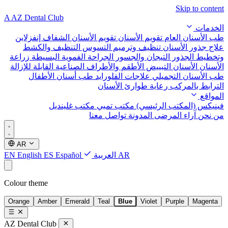
Skip to content
A
AZ Dental Club
الخدمات
طب الأسنان العام
تقويم الأسنان
تقويم الأسنان الشفاف إنفزلاين
علاج جذور الأسنان
تنظيف وترميم التسوس
التنظيف والكشط
وتخطيط الجذور
التيجان والجسور
الجراحة الفموية البسيطة
زراعة
الأسنان
الأسنان التبييض
الأطقم والأطراف الصناعية القابلة للإزالة
طب الأسنان التجميلي
علاجات الفلورايد
طب أسنان الأطفال
الترابط بالمركب
رعاية طوارئ الأسنان
المواقع
فينيكس (المكتب الرئيسي)
مكتب تمبي
مكتب غلينديل
من نحن
آراء المرضى
المدونة
تواصل معنا
AR
AR
العربية
Español
ES
English
EN
Colour theme
Orange
Amber
Emerald
Teal
Blue
Violet
Purple
Magenta
AZ Dental Club