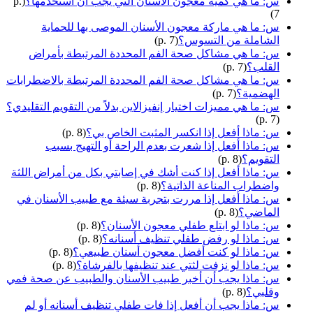
س: ما هي كمية معجون الأسنان التي يجب أن أستخدمها؟
(p.
7)
س: ما هي ماركة معجون الأسنان الموصى بها للحماية
الشاملة من التسوس؟
(p. 7)
س: ما هي مشاكل صحة الفم المحددة المرتبطة بأمراض
القلب؟
(p. 7)
س: ما هي مشاكل صحة الفم المحددة المرتبطة بالاضطرابات
الهضمية؟
(p. 7)
س: ما هي مميزات اختيار إنفيزالاين بدلاً من التقويم التقليدي؟
(p. 7)
س: ماذا أفعل إذا انكسر المثبت الخاص بي؟
(p. 8)
س: ماذا أفعل إذا شعرت بعدم الراحة أو التهيج بسبب
التقويم؟
(p. 8)
س: ماذا أفعل إذا كنت أشك في إصابتي بكل من أمراض اللثة
واضطراب المناعة الذاتية؟
(p. 8)
س: ماذا أفعل إذا مررت بتجربة سيئة مع طبيب الأسنان في
الماضي؟
(p. 8)
س: ماذا لو ابتلع طفلي معجون الأسنان؟
(p. 8)
س: ماذا لو رفض طفلي تنظيف أسنانه؟
(p. 8)
س: ماذا لو كنت أفضل معجون أسنان طبيعي؟
(p. 8)
س: ماذا لو نزفت لثتي عند تنظيفها بالفرشاة؟
(p. 8)
س: ماذا يجب أن أخبر طبيب الأسنان والطبيب عن صحة فمي
وقلبي؟
(p. 8)
س: ماذا يجب أن أفعل إذا فات طفلي تنظيف أسنانه أو لم