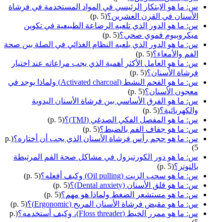
س: ما هو الابتكار الرئيسي في المواد المستخدمة في فرشاة
الأسنان في القرن العشرين؟
(p. 5)
س: ما هو الدور الذي تلعبه الرضاعة الطبيعية في تكوين
ميكروبيوم فموي صحي؟
(p. 5)
س: ما هو الدور الذي يلعبه النظام الغذائي في الصلة بين صحة
الفم والأمعاء؟
(p. 5)
س: ما هو العامل الأكثر أهمية الذي يجب مراعاته عند اختيار
فرشاة الأسنان؟
(p. 5)
س: ما هو الفحم النشط (Activated charcoal) ولماذا يوجد في
معجون الأسنان؟
(p. 5)
س: ما هو الفرق الأساسي بين فرشاة الأسنان اليدوية
والكهربائية؟
(p. 5)
س: ما هو المفصل الفكي الصدغي (TMJ)؟
(p. 5)
س: ما هو جفاف الفم بالضبط؟
(p. 5)
س: ما هو حجم رأس فرشاة الأسنان الذي يجب أن أختاره؟
(p.
5)
س: ما هو دور الكورتيزول في مشاكل صحة الفم المرتبطة
بالتوتر؟
(p. 5)
س: ما هو سحب الزيت (Oil pulling) وكيف أفعله؟
(p. 5)
س: ما هو قلق الأسنان (Dental anxiety)؟
(p. 5)
س: ما هو مستشعر الضغط ولماذا هو مهم؟
(p. 5)
س: ما هو مقبض فرشاة الأسنان المريح (Ergonomic)؟
(p. 5)
س: ما هو ممرر الخيط (Floss threader)، وكيف أستخدمه؟
(p.