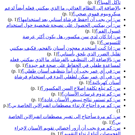
تآكل المينا؟
(p. 1)
بالإضافة إلى النظام الغذائي، ما الذي يمكنني فعله أيضاً لدعم
ميكروبيوم فموي صحي؟
(p. 1)
س: أين يجب أن أحفظ فرشاة أسناني بعد استخدامها؟
(p. 1)
س: أين يمكنني الحصول على نصيحة شخصية حول استخدام
غسول الفم؟
(p. 1)
س: إذا كان لدي سن مكسور، هل يكون أكثر عرضة
للتسوس؟
(p. 1)
س: إذا كنت أستخدم معجون أسنان بالفحم، فكيف يمكنني
تقليل الضرر الذي يلحق بأسناني؟
(p. 1)
س: بالإضافة إلى التنظيف بالفرشاة، ما الذي يمكنني فعله
لمساعدة طفلي في الحفاظ على صحة فم جيدة؟
(p. 1)
س: في أي عمر يجب أن أبدأ بتنظيف أسنان طفلي؟
(p. 1)
س: في أي عمر يمكن لطفلي البدء في استخدام فرشاة
أسنان كهربائية؟
(p. 1)
س: كم تبلغ تكلفة إصلاح السن المكسور؟
(p. 1)
س: كم تدوم غرسات الأسنان؟
(p. 1)
س: كم تستمر نتائج تبييض الأسنان عادة؟
(p. 1)
س: كم مرة أحتاج لارتداء مصطفات إنفيزالاين الخاصة بي؟
(p.
1)
س: كم مرة سأحتاج إلى تغيير مصطفات إنفيزالاين الخاصة
بي؟
(p. 1)
س: كم مرة يجب أن أزور أخصائي تقويم الأسنان لإجراء
الفحوصات أثناء ارتداء التقويم؟
(p. 1)