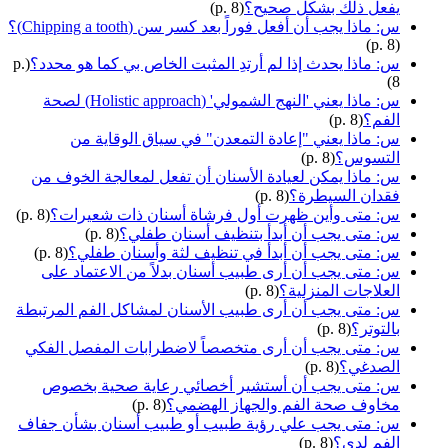
يفعل ذلك بشكل صحيح؟
(p. 8)
س: ماذا يجب أن أفعل فوراً بعد كسر سن (Chipping a tooth)؟
(p. 8)
س: ماذا يحدث إذا لم أرتدِ المثبت الخاص بي كما هو محدد؟
(p.
8)
س: ماذا يعني 'النهج الشمولي' (Holistic approach) لصحة
الفم؟
(p. 8)
س: ماذا يعني "إعادة التمعدن" في سياق الوقاية من
التسوس؟
(p. 8)
س: ماذا يمكن لعيادة الأسنان أن تفعل لمعالجة الخوف من
فقدان السيطرة؟
(p. 8)
س: متى وأين ظهرت أول فرشاة أسنان ذات شعيرات؟
(p. 8)
س: متى يجب أن أبدأ بتنظيف أسنان طفلي؟
(p. 8)
س: متى يجب أن أبدأ في تنظيف لثة وأسنان طفلي؟
(p. 8)
س: متى يجب أن أرى طبيب أسنان بدلاً من الاعتماد على
العلاجات المنزلية؟
(p. 8)
س: متى يجب أن أرى طبيب الأسنان لمشاكل الفم المرتبطة
بالتوتر؟
(p. 8)
س: متى يجب أن أرى متخصصاً لاضطرابات المفصل الفكي
الصدغي؟
(p. 8)
س: متى يجب أن أستشير أخصائي رعاية صحية بخصوص
مخاوف صحة الفم والجهاز الهضمي؟
(p. 8)
س: متى يجب علي رؤية طبيب أو طبيب أسنان بشأن جفاف
الفم لدي؟
(p. 8)