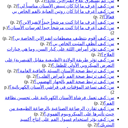
س: كم يستغرق علاج إنفيزالاين عادة؟
(p. 2)
س: كيف أعرف ما إذا كان تبييض الأسنان مناسباً لي؟
(p. 2)
س: كيف أعرف ما إذا كان روتين العناية بالفم الخاص بي
فعالاً؟
(p. 2)
س: كيف أعرف ما إذا كنت مرشحاً جيداً لإنفيزالاين؟
(p. 2)
س: كيف أعرف ما إذا كنت مرشحاً جيداً لغرسات الأسنان؟
(p.
2)
س: كيف أقوم بتنظيف مصطفات إنفيزالاين الخاصة بي؟
(p. 2)
س: كيف أنظف المثبت الخاص بي؟
(p. 2)
س: كيف تؤثر أمراض اللثة على كبار السن، وما هي خيارات
العلاج؟
(p. 2)
س: كيف تؤثر طريقة الولادة (الطبيعية مقابل القيصرية) على
التعرض الميكروبي الأولي للطفل؟
(p. 2)
س: كيف ترتبط صحة الأسنان السيئة بالعافية العامة؟
(p. 2)
س: كيف ترتبط صحة الفم بأمراض القلب؟
(p. 2)
س: كيف ترتبط صحة الفم بالجهاز الهضمي؟
(p. 2)
س: كيف تساعد المؤقتات في فراشي الأسنان الكهربائية؟
(p.
2)
س: كيف تعمل فرشاة الأسنان الكهربائية على تحسين نظافة
الفم؟
(p. 2)
س: كيف تقارن الرضاعة الصناعية بالرضاعة الطبيعية من
حيث تأثيرها على الميكروبيوم الفموي؟
(p. 2)
س: كيف يؤثر استخدام غسول الفم على إنتاج أكسيد
النيتريك؟
(p. 2)