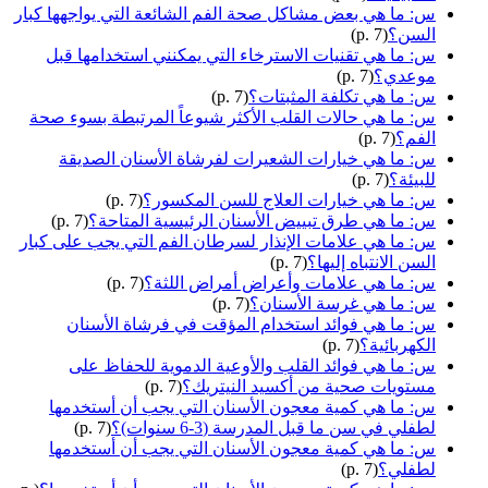
س: ما هي بعض مشاكل صحة الفم الشائعة التي يواجهها كبار
السن؟
(p. 7)
س: ما هي تقنيات الاسترخاء التي يمكنني استخدامها قبل
موعدي؟
(p. 7)
س: ما هي تكلفة المثبتات؟
(p. 7)
س: ما هي حالات القلب الأكثر شيوعاً المرتبطة بسوء صحة
الفم؟
(p. 7)
س: ما هي خيارات الشعيرات لفرشاة الأسنان الصديقة
للبيئة؟
(p. 7)
س: ما هي خيارات العلاج للسن المكسور؟
(p. 7)
س: ما هي طرق تبييض الأسنان الرئيسية المتاحة؟
(p. 7)
س: ما هي علامات الإنذار لسرطان الفم التي يجب على كبار
السن الانتباه إليها؟
(p. 7)
س: ما هي علامات وأعراض أمراض اللثة؟
(p. 7)
س: ما هي غرسة الأسنان؟
(p. 7)
س: ما هي فوائد استخدام المؤقت في فرشاة الأسنان
الكهربائية؟
(p. 7)
س: ما هي فوائد القلب والأوعية الدموية للحفاظ على
مستويات صحية من أكسيد النيتريك؟
(p. 7)
س: ما هي كمية معجون الأسنان التي يجب أن أستخدمها
لطفلي في سن ما قبل المدرسة (3-6 سنوات)؟
(p. 7)
س: ما هي كمية معجون الأسنان التي يجب أن أستخدمها
لطفلي؟
(p. 7)