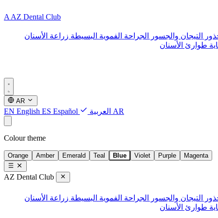
A
AZ Dental Club
ذور
التيجان والجسور
الجراحة الفموية البسيطة
زراعة الأسنان
ية طوارئ الأسنان
AR
AR
العربية
Español
ES
English
EN
Colour theme
Orange
Amber
Emerald
Teal
Blue
Violet
Purple
Magenta
AZ Dental Club
ذور
التيجان والجسور
الجراحة الفموية البسيطة
زراعة الأسنان
ية طوارئ الأسنان