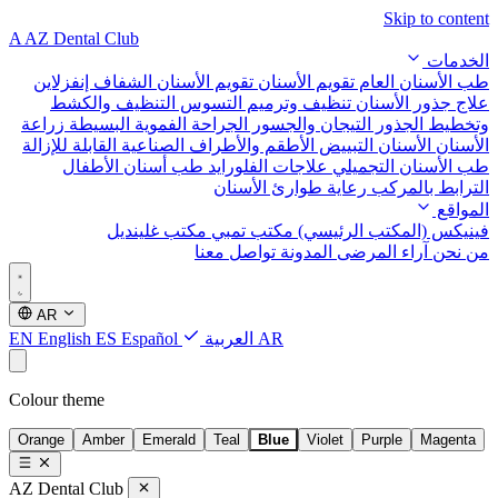
Skip to content
A
AZ Dental Club
الخدمات
طب الأسنان العام
تقويم الأسنان
تقويم الأسنان الشفاف إنفزلاين
علاج جذور الأسنان
تنظيف وترميم التسوس
التنظيف والكشط
وتخطيط الجذور
التيجان والجسور
الجراحة الفموية البسيطة
زراعة
الأسنان
الأسنان التبييض
الأطقم والأطراف الصناعية القابلة للإزالة
طب الأسنان التجميلي
علاجات الفلورايد
طب أسنان الأطفال
الترابط بالمركب
رعاية طوارئ الأسنان
المواقع
فينيكس (المكتب الرئيسي)
مكتب تمبي
مكتب غلينديل
من نحن
آراء المرضى
المدونة
تواصل معنا
AR
AR
العربية
Español
ES
English
EN
Colour theme
Orange
Amber
Emerald
Teal
Blue
Violet
Purple
Magenta
AZ Dental Club