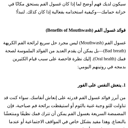
سيكون لديك فهم أوضح لما إذا كان غسول الفم يستحق مكانًا في
خزانة حمامك—وكيفية استخدامه بفعالية إذا كان كذلك. لنبدأ!
فوائد غسول الفم (Benefits of Mouthwash)
غسول الفم (Mouthwash) ليس مجرد حل سريع لرائحة الفم الكريهة
(Bad breath)—بل يمكن أن يقدم العديد من الفوائد الملموسة لصحة
فمك (Oral health). إليك نظرة فاحصة على سبب قيام الكثيرين
بدمجه في روتينهم اليومي:
1.
ينعش النفس على الفور
من أبرز فوائد غسول الفم قدرته على إنعاش أنفاسك. سواء كنت قد
تناولت للتو وجبة غنية بالثوم أو استيقظت برائحة فم صباحية، فإن
المضمضة السريعة بغسول الفم يمكن أن تترك فمك نظيفًا ومنتعشًا
بالنعناع. وهذا مفيد بشكل خاص في المواقف الاجتماعية أو عندما