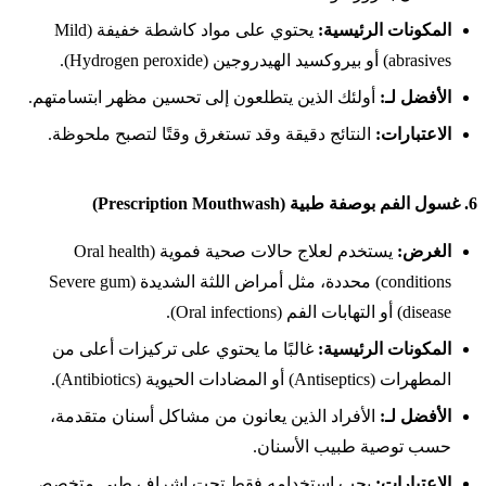
المكونات الرئيسية:
يحتوي على مواد كاشطة خفيفة (Mild
abrasives) أو بيروكسيد الهيدروجين (Hydrogen peroxide).
الأفضل لـ:
أولئك الذين يتطلعون إلى تحسين مظهر ابتسامتهم.
الاعتبارات:
النتائج دقيقة وقد تستغرق وقتًا لتصبح ملحوظة.
6.
غسول الفم بوصفة طبية (Prescription Mouthwash)
الغرض:
يستخدم لعلاج حالات صحية فموية (Oral health
conditions) محددة، مثل أمراض اللثة الشديدة (Severe gum
disease) أو التهابات الفم (Oral infections).
المكونات الرئيسية:
غالبًا ما يحتوي على تركيزات أعلى من
المطهرات (Antiseptics) أو المضادات الحيوية (Antibiotics).
الأفضل لـ:
الأفراد الذين يعانون من مشاكل أسنان متقدمة،
حسب توصية طبيب الأسنان.
الاعتبارات:
يجب استخدامه فقط تحت إشراف طبي متخصص