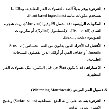
الغرض:
يوفر بديلاً ألطف لغسولات الفم التقليدية، وغالبًا ما
يستخدم مكونات نباتية (Plant-based ingredients).
المكونات الرئيسية:
قد تشمل الألوفيرا (Aloe vera)، زيت شجرة
الشاي (Tea tree oil)، الإكسيليتول (Xylitol)، أو بيكربونات
الصوديوم (Baking soda).
الأفضل لـ:
الأفراد الذين يعانون من الفم الحساس (Sensitive
mouths)، أو جفاف الفم، أو أولئك الذين يفضلون المنتجات
الطبيعية.
الاعتبارات:
قد لا يكون فعالًا في قتل البكتيريا مثل غسولات الفم
المطهرة.
5.
غسول الفم المبيض (Whitening Mouthwash)
الغرض:
يساعد على إزالة البقع السطحية (Surface stains) وتفتيح
الأسنان بمرور الوقت.