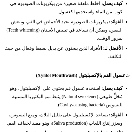
كيف يعمل:
اخلط ملعقة صغيرة من بيكربونات الصوديوم في
كوب من الماء واستخدمها كغسول.
الفوائد:
بيكربونات الصوديوم تحيد الأحماض في الفم، وتنعش
النفس، ويمكن أن تساعد في
تبييض
الأسنان (Teeth whitening)
بمرور الوقت.
الأفضل لـ:
الأفراد الذين يبحثون عن بديل بسيط وفعال من حيث
التكلفة.
5.
غسول الفم بالإكسيليتول (Xylitol Mouthwash)
كيف يعمل:
استخدم غسول فم يحتوي على الإكسيليتول، وهو
مُحَلٍّ طبيعي (Natural sweetener) يثبط نمو البكتيريا المسببة
للتسوس (Cavity-causing bacteria).
الفوائد:
يساعد الإكسيليتول على تقليل البلاك، ومنع التسوس،
ويعزز إنتاج اللعاب (Saliva production)، وهو مفيد لجفاف الفم.