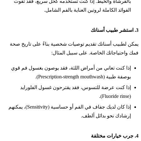
بالفرشاة والخيط. إذا كنت تستخدمه كحل سريع، فقد تفوت
الفوائد الكاملة لروتين العناية بالفم الشامل.
3.
استشر طبيب أسنانك
يمكن لطبيب أسنانك تقديم توصيات شخصية بناءً على تاريخ صحة
فمك واحتياجاتك الخاصة. على سبيل المثال:
إذا كنت تعاني من أمراض اللثة، فقد يوصون بغسول فم قوي
بوصفة طبية (Prescription-strength mouthwash).
إذا كنت عرضة للتسوس، فقد يقترحون غسول الفلورايد
(Fluoride rinse).
إذا كان لديك جفاف في الفم أو حساسية (Sensitivity)، يمكنهم
إرشادك نحو بدائل ألطف.
4.
جرب خيارات مختلفة