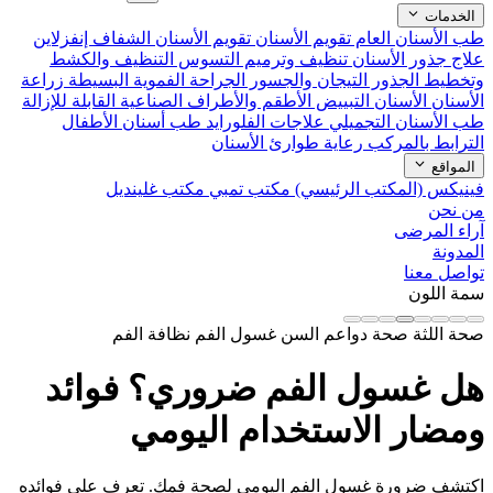
الخدمات
طب الأسنان العام
تقويم الأسنان
تقويم الأسنان الشفاف إنفزلاين
علاج جذور الأسنان
تنظيف وترميم التسوس
التنظيف والكشط
وتخطيط الجذور
التيجان والجسور
الجراحة الفموية البسيطة
زراعة
الأسنان
الأسنان التبييض
الأطقم والأطراف الصناعية القابلة للإزالة
طب الأسنان التجميلي
علاجات الفلورايد
طب أسنان الأطفال
الترابط بالمركب
رعاية طوارئ الأسنان
المواقع
فينيكس (المكتب الرئيسي)
مكتب تمبي
مكتب غلينديل
من نحن
آراء المرضى
المدونة
تواصل معنا
سمة اللون
صحة اللثة
صحة دواعم السن
غسول الفم
نظافة الفم
هل غسول الفم ضروري؟ فوائد
ومضار الاستخدام اليومي
اكتشف ضرورة غسول الفم اليومي لصحة فمك. تعرف على فوائده