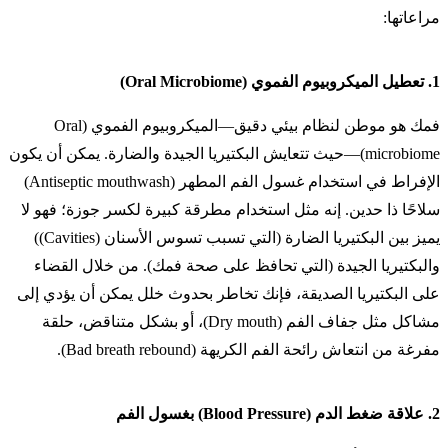
مراعاتها:
1.
تعطيل الميكروبيوم الفموي (Oral Microbiome)
فمك هو موطن لنظام بيئي دقيق—الميكروبيوم الفموي (Oral
microbiome)—حيث تتعايش البكتيريا الجيدة والضارة. يمكن أن يكون
الإفراط في استخدام غسول الفم المطهر (Antiseptic mouthwash)
سلاحًا ذا حدين. إنه مثل استخدام مطرقة كبيرة لكسر جوزة؛ فهو لا
يميز بين البكتيريا الضارة (التي تسبب تسوس الأسنان (Cavities))
والبكتيريا الجيدة (التي تحافظ على صحة فمك). من خلال القضاء
على البكتيريا الصديقة، فإنك تخاطر بحدوث خلل يمكن أن يؤدي إلى
مشاكل مثل جفاف الفم (Dry mouth)، أو بشكل متناقض، حلقة
مفرغة من انتعاش رائحة الفم الكريهة (Bad breath rebound).
2.
علاقة ضغط الدم (Blood Pressure) بغسول الفم