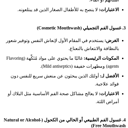
الاعتبارات:
لا ينصح به للأطفال الصغار الذين قد يبتلعونه.
3.
غسول الفم التجميلي (Cosmetic Mouthwash)
الغرض:
يستخدم في المقام الأول لإنعاش النفس وتوفير شعور
بالنظافة والانتعاش بالنعناع.
المكونات الرئيسية:
غالبًا ما يحتوي على مواد مُنَكِّهة (Flavoring
agents) ومطهرات خفيفة (Mild antiseptics).
الأفضل لـ:
أولئك الذين يبحثون عن منعش سريع للنفس دون
فوائد علاجية.
الاعتبارات:
لا يعالج مشاكل صحة الفم الأساسية مثل البلاك أو
أمراض اللثة.
4.
غسول الفم الطبيعي أو الخالي من الكحول (Natural or Alcohol-
Free Mouthwash)