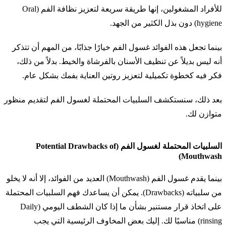
للأفراد المشغولين، إنها طريقة سريعة لتعزيز نظافة الفم (Oral
hygiene) دون بذل الكثير من الجهد.
بينما تجعل هذه الفوائد غسول الفم خيارًا جذابًا، من المهم أن تتذكر
أنه ليس بديلاً عن تنظيف الأسنان بالفرشاة والخيط. بدلاً من ذلك،
فكر فيه كخطوة تكميلية لتعزيز روتين العناية بفمك بشكل عام.
بعد ذلك، سنستكشف السلبيات المحتملة لغسول الفم لتقديم منظور
متوازن لك.
السلبيات المحتملة لغسول الفم (Potential Drawbacks of
Mouthwash)
بينما يقدم غسول الفم (Mouthwash) العديد من الفوائد، إلا أنه لا يخلو
من سلبياته (Drawbacks). يمكن أن يساعدك فهم السلبيات المحتملة
على اتخاذ قرار مستنير بشأن ما إذا كان الشطف اليومي (Daily
rinsing) مناسبًا لك. إليك بعض المخاوف الرئيسية التي يجب