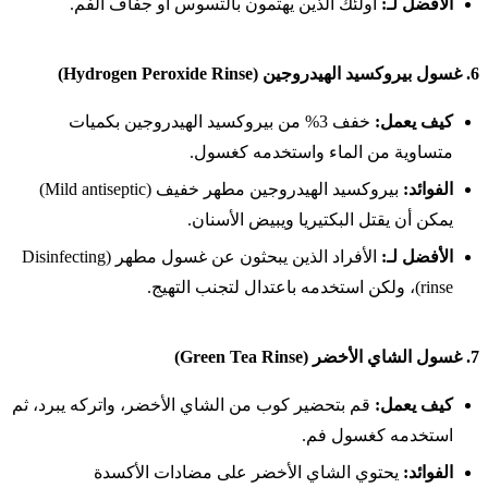
الأفضل لـ:
أولئك الذين يهتمون بالتسوس أو جفاف الفم.
6.
غسول بيروكسيد الهيدروجين (Hydrogen Peroxide Rinse)
كيف يعمل:
خفف 3% من بيروكسيد الهيدروجين بكميات
متساوية من الماء واستخدمه كغسول.
الفوائد:
بيروكسيد الهيدروجين مطهر خفيف (Mild antiseptic)
يمكن أن يقتل البكتيريا ويبيض الأسنان.
الأفضل لـ:
الأفراد الذين يبحثون عن غسول مطهر (Disinfecting
rinse)، ولكن استخدمه باعتدال لتجنب التهيج.
7.
غسول الشاي الأخضر (Green Tea Rinse)
كيف يعمل:
قم بتحضير كوب من الشاي الأخضر، واتركه يبرد، ثم
استخدمه كغسول فم.
الفوائد:
يحتوي الشاي الأخضر على مضادات الأكسدة