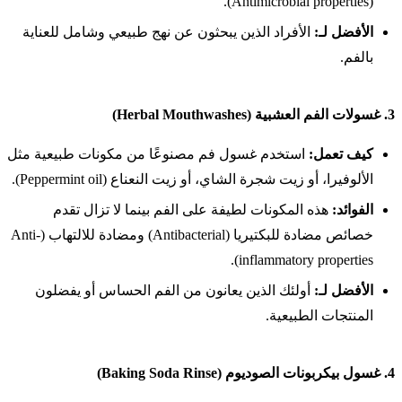
(Antimicrobial properties).
الأفضل لـ:
الأفراد الذين يبحثون عن نهج طبيعي وشامل للعناية
بالفم.
3.
غسولات الفم العشبية (Herbal Mouthwashes)
كيف تعمل:
استخدم غسول فم مصنوعًا من مكونات طبيعية مثل
الألوفيرا، أو زيت شجرة الشاي، أو زيت النعناع (Peppermint oil).
الفوائد:
هذه المكونات لطيفة على الفم بينما لا تزال تقدم
خصائص مضادة للبكتيريا (Antibacterial) ومضادة للالتهاب (Anti-
inflammatory properties).
الأفضل لـ:
أولئك الذين يعانون من الفم الحساس أو يفضلون
المنتجات الطبيعية.
4.
غسول بيكربونات الصوديوم (Baking Soda Rinse)