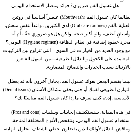
هل غسول الفم ضروري؟ فوائد ومضار الاستخدام اليومي
لطالما كان غسول الفم (Mouthwash) عنصراً أساسياً في روتين
العناية بالفم (Oral care routines) لدى الكثيرين، واعداً بنفسٍ منعش،
وأسنانٍ أنظف، ولثةٍ أكثر صحة. ولكن هل هو ضروري حقًا، أم أنه
مجرد خطوة إضافية في نظام النظافة (Hygiene regimen) اليومي؟
مع وجود العديد من الخيارات في السوق—التي تتراوح بين التركيبات
المعتمدة على الكحول والبدائل الطبيعية—من السهل الشعور
بالارتباك بسبب الخيارات والنصائح المتضاربة.
بينما يقسم البعض بفوائد غسول الفم، يجادل آخرون بأنه قد يعطل
التوازن الطبيعي لفمك أو حتى يخفي مشاكل الأسنان (Dental issues)
الأساسية. إذن، كيف تعرف ما إذا كان غسول الفم مناسبًا لك؟
في هذه المقالة، سنستكشف إيجابيات وسلبيات (Pros and cons)
استخدام غسول الفم اليومي، ونتفحص الأنواع المختلفة المتاحة،
ونناقش البدائل لأولئك الذين يفضلون تخطي الشطف. بحلول النهاية،