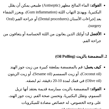
الفوائد:
الماء المالح مطهر (Antiseptic) طبيعي يمكن أن يقلل
البكتيريا، ويهدئ التهاب اللثة (Gum inflammation)، ويعزز الشفاء
بعد إجراءات الأسنان (Dental procedures) أو جراحة الفم (Oral
surgery).
الأفضل لـ:
أولئك الذين يعانون من اللثة الحساسة أو يتعافون من
جراحة الفم.
2.
المضمضة بالزيت (Oil Pulling)
كيف يعمل:
قم بالمضمضة بملعقة كبيرة من زيت جوز الهند
(Coconut oil)، أو زيت السمسم (Sesame oil)، أو زيت الزيتون
(Olive oil) في فمك لمدة 10-20 دقيقة، ثم ابصقه.
الفوائد:
المضمضة بالزيت ممارسة قديمة يعتقد أنها تزيل
السموم، وتقلل البكتيريا، وتحسن صحة الفم. زيت جوز الهند،
على وجه الخصوص، له خصائص مضادة للميكروبات