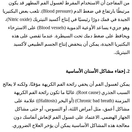
من المفاجئ أن الاستخدام المفرط لغسول الفم المطهر قد يكون
مرتبطًا بارتفاع في ضغط الدم (Blood pressure). تلعب بعض البكتيريا
الجيدة في فمك دورًا رئيسيًا في إنتاج أكسيد النيتريك (Nitric oxide)،
وهو جزيء يساعد الأوعية الدموية (Blood vessels) على الاسترخاء
ويحافظ على ضغط دمك تحت السيطرة. عندما تقضي على هذه
البكتيريا الجيدة، يمكن أن ينخفض إنتاج الجسم الطبيعي لأكسيد
النيتريك.
2.
إخفاء مشاكل الأسنان الأساسية
يمكن لغسول الفم أن يخفي رائحة الفم الكريهة مؤقتًا، ولكنه لا يعالج
السبب الجذري (Root cause). غالبًا ما تكون رائحة الفم الكريهة
المزمنة (Chronic bad breath) (أو البخر (Halitosis)) علامة على
مشاكل أعمق، مثل أمراض اللثة، أو التسوس، أو حتى مشاكل
الجهاز الهضمي. الاعتماد على غسول الفم لإنعاش أنفاسك دون
معالجة هذه المشاكل الأساسية يمكن أن يؤخر العلاج الضروري.