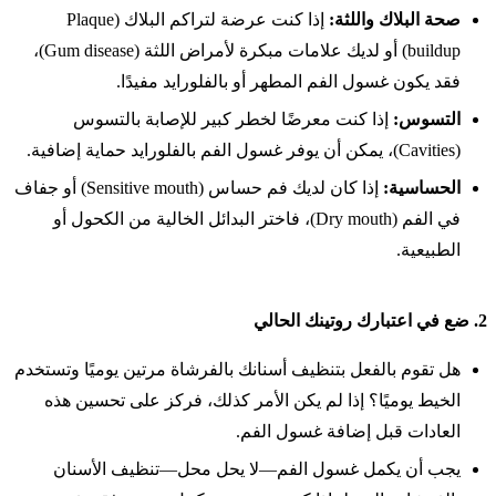
صحة البلاك واللثة:
إذا كنت عرضة لتراكم البلاك (Plaque
buildup) أو لديك علامات مبكرة لأمراض اللثة (Gum disease)،
فقد يكون غسول الفم المطهر أو بالفلورايد مفيدًا.
التسوس:
إذا كنت معرضًا لخطر كبير للإصابة بالتسوس
(Cavities)، يمكن أن يوفر غسول الفم بالفلورايد حماية إضافية.
الحساسية:
إذا كان لديك فم حساس (Sensitive mouth) أو جفاف
في الفم (Dry mouth)، فاختر البدائل الخالية من الكحول أو
الطبيعية.
2.
ضع في اعتبارك روتينك الحالي
هل تقوم بالفعل بتنظيف أسنانك بالفرشاة مرتين يوميًا وتستخدم
الخيط يوميًا؟ إذا لم يكن الأمر كذلك، فركز على تحسين هذه
العادات قبل إضافة غسول الفم.
يجب أن يكمل غسول الفم—لا يحل محل—تنظيف الأسنان