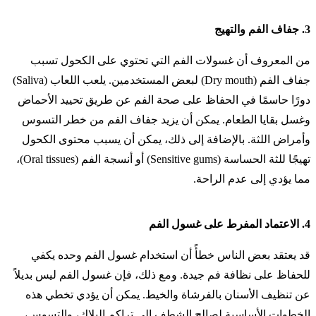
3.
جفاف الفم والتهيج
من المعروف أن غسولات الفم التي تحتوي على الكحول تسبب
جفاف الفم (Dry mouth) لبعض المستخدمين. يلعب اللعاب (Saliva)
دورًا حاسمًا في الحفاظ على صحة الفم عن طريق تحييد الأحماض
وغسل بقايا الطعام. يمكن أن يزيد جفاف الفم من خطر التسوس
وأمراض اللثة. بالإضافة إلى ذلك، يمكن أن يسبب محتوى الكحول
تهيجًا للثة الحساسة (Sensitive gums) أو أنسجة الفم (Oral tissues)،
مما يؤدي إلى عدم الراحة.
4.
الاعتماد المفرط على غسول الفم
قد يعتقد بعض الناس خطأً أن استخدام غسول الفم وحده يكفي
للحفاظ على نظافة فم جيدة. ومع ذلك، فإن غسول الفم ليس بديلاً
عن تنظيف الأسنان بالفرشاة والخيط. يمكن أن يؤدي تخطي هذه
الخطوات الأساسية لصالح الشطف إلى تراكم البلاك، والتسوس،