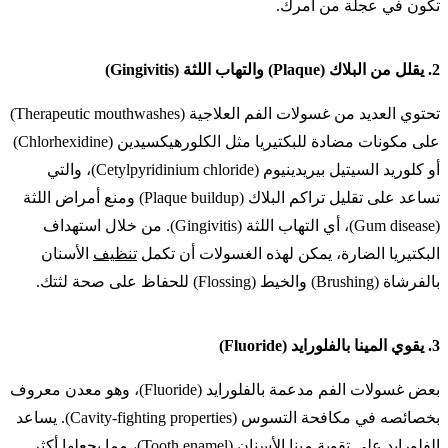
تكون في عجلة من أمرك.
2.
يقلل من البلاك (Plaque) والتهاب اللثة (Gingivitis)
تحتوي العديد من غسولات الفم العلاجية (Therapeutic mouthwashes)
على مكونات مضادة للبكتيريا مثل الكلورهيكسيدين (Chlorhexidine)
أو كلوريد السيتيل بيريدينيوم (Cetylpyridinium chloride)، والتي
تساعد على تقليل تراكم البلاك (Plaque buildup) ومنع أمراض اللثة
(Gum disease)، أي التهاب اللثة (Gingivitis). من خلال استهداف
البكتيريا الضارة، يمكن لهذه الغسولات أن تكمل
تنظيف
الأسنان
بالفرشاة (Brushing) والخيط (Flossing) للحفاظ على صحة لثتك.
3.
يقوي المينا بالفلورايد (Fluoride)
بعض غسولات الفم مدعمة بالفلورايد (Fluoride)، وهو معدن معروف
بخصائصه في مكافحة التسوس (Cavity-fighting properties). يساعد
الفلورايد على تقوية مينا الأسنان (Tooth enamel)، مما يجعلها أكثر