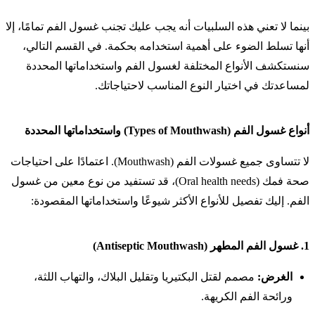
بينما لا تعني هذه السلبيات أنه يجب عليك تجنب غسول الفم تمامًا، إلا
أنها تسلط الضوء على أهمية استخدامه بحكمة. في القسم التالي،
سنستكشف الأنواع المختلفة لغسول الفم واستخداماتها المحددة
لمساعدتك في اختيار النوع المناسب لاحتياجاتك.
أنواع غسول الفم (Types of Mouthwash) واستخداماتها المحددة
لا تتساوى جميع غسولات الفم (Mouthwash). اعتمادًا على احتياجات
صحة فمك (Oral health needs)، قد تستفيد من نوع معين من غسول
الفم. إليك تفصيل للأنواع الأكثر شيوعًا واستخداماتها المقصودة:
1.
غسول الفم المطهر (Antiseptic Mouthwash)
الغرض:
مصمم لقتل البكتيريا وتقليل البلاك، والتهاب اللثة،
ورائحة الفم الكريهة.