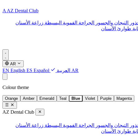
A
AZ Dental Club
ذور
التيجان والجسور
الجراحة الفموية البسيطة
زراعة الأسنان
ية طوارئ الأسنان
AR
AR
العربية
Español
ES
English
EN
Colour theme
Orange
Amber
Emerald
Teal
Blue
Violet
Purple
Magenta
AZ Dental Club
ذور
التيجان والجسور
الجراحة الفموية البسيطة
زراعة الأسنان
ية طوارئ الأسنان