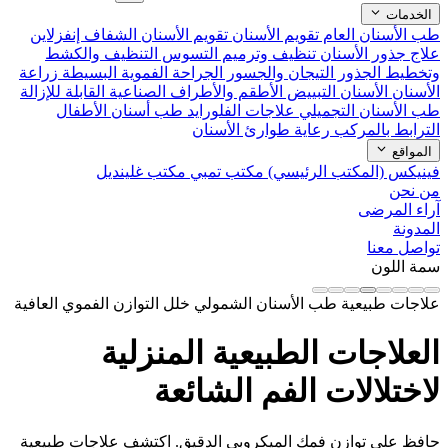
الخدمات
طب الأسنان العام
تقويم الأسنان
تقويم الأسنان الشفاف إنفزلاين
علاج جذور الأسنان
تنظيف وترميم التسوس
التنظيف والكشط
وتخطيط الجذور
التيجان والجسور
الجراحة الفموية البسيطة
زراعة
الأسنان
الأسنان التبييض
الأطقم والأطراف الصناعية القابلة للإزالة
طب الأسنان التجميلي
علاجات الفلورايد
طب أسنان الأطفال
الترابط بالمركب
رعاية طوارئ الأسنان
المواقع
فينيكس (المكتب الرئيسي)
مكتب تمبي
مكتب غلينديل
من نحن
آراء المرضى
المدونة
تواصل معنا
سمة اللون
علاجات طبيعية
طب الأسنان الشمولي
خلل التوازن الفموي
العافية
العلاجات الطبيعية المنزلية
لاختلالات الفم الشائعة
حافظ على توازن فمك الميكروبي الدقيق. اكتشف علاجات طبيعية