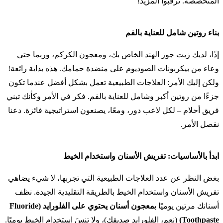
المتخصصة. ترقبوا المزيد!
بناء روتين شامل للعناية بالفم
إذًا، لديك زيت جوز الهند الخاص بك، ومعجون الكركم، وربما حتى
وعاء من بيكربونات الصوديوم على منضدة حمامك. هذه بداية رائعة!
ولكن إليك الأمر: العلاجات الطبيعية تعمل بشكل أفضل عندما تكون
جزءًا من روتين أكبر وشامل للعناية بالفم. فكر في الأمر وكأنك تبني
فريق أحلام – لكل لاعب دور، ومعًا، يصنعون استراتيجية فائزة. دعنا
نفصل الأمر.
ابدأ بالأساسيات: تفريش الأسنان واستخدام الخيط
بغض النظر عن عدد العلاجات الطبيعية التي تجربها، لا شيء يضاهي
تفريش الأسنان واستخدام الخيط بالطريقة التقليدية الجيدة. نظف
أسنانك مرتين يوميًا ب
معجون أسنان يحتوي على الفلورايد (Fluoride
Toothpaste)
(نعم، الفلورايد صديقك)، ولا تنسَ استخدام الخيط يوميًا.