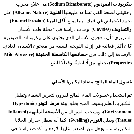
بيكربونات الصوديوم (Sodium Bicarbonate)
هي علاج مجرب
وحقيقي لصحة الفم. تساعد طبيعتها
القلوية (Alkaline Nature)
على
تحييد الأحماض في فمك، مما يمنع
تآكل المينا (Enamel Erosion)
و
التجاويف (Cavities)
. وجدت دراسة في “مجلة طب الأسنان
السريري” أن معجون الأسنان الذي يحتوي على بيكربونات الصوديوم
كان أكثر فعالية في إزالة اللويحة السنية من معجون الأسنان العادي.
بالإضافة إلى ذلك، فإن
خصائصها الكاشطة الخفيفة (Mild Abrasive
Properties)
تجعلها مزيلًا لطيفًا وفعالًا للبقع.
غسول الماء المالح: مضاد البكتيريا الأصلي
تم استخدام غسولات الماء المالح لقرون لتعزيز الشفاء وتقليل
البكتيريا. العلم بسيط: الملح يخلق بيئة
فرط التوتر (Hypertonic
Environment)
، ويسحب السوائل من
الأنسجة الملتهبة (Inflamed
Tissues)
ويقلل
التورم (Swelling)
. كما أنه يعطل جدران الخلايا
البكتيرية، مما يجعل من الصعب عليها الازدهار. أكدت دراسة في