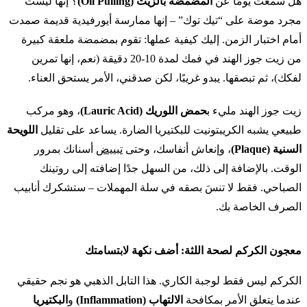
هل سمعت يومًا عن
المضمضة بالزيت (Oil Pulling)
؟ إنها ليست
مجرد موضة على “تيك توك” – إنها ممارسة أيورفيدية قديمة صمدت
أمام اختبار الزمن. إليك كيفية عملها: تقوم بمضمضة ملعقة كبيرة
من زيت جوز الهند في فمك لمدة 10-20 دقيقة (نعم، إنها تمرين
لفكك)، ثم تبصقها. يبدو غريبًا، لكن صدقني، الأمر يستحق العناء.
زيت جوز الهند مليء ب
حمض اللوريك (Lauric Acid)
، وهو مركب
طبيعي يشبه الكريبتونيت للبكتيريا الضارة. يساعد على تقليل
اللويحة
السنية (Plaque)
، وإنعاش أنفاسك، وحتى
تبييض
أسنانك بمرور
الوقت. بالإضافة إلى ذلك، من السهل جدًا إضافته إلى روتينك
الصباحي. فقط لا تنسَ بصقه في سلة المهملات – ستشكرك أنابيب
الصرف الخاصة بك.
معجون الكركم لصحة اللثة: أضف نكهة لابتسامتك
الكركم ليس فقط لوجبة الكاري. هذا التابل الذهبي هو نجم حقيقي
عندما يتعلق الأمر بمكافحة
الالتهاب (Inflammation)
و
البكتيريا