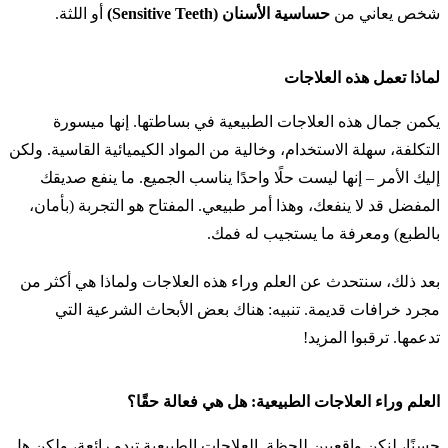
شخص يعاني من
حساسية الأسنان (Sensitive Teeth)
أو اللثة.
لماذا تعمل هذه العلاجات
يكمن جمال هذه العلاجات الطبيعية في بساطتها. إنها ميسورة
التكلفة، سهلة الاستخدام، وخالية من المواد الكيميائية القاسية. ولكن
إليك الأمر – إنها ليست حلًا واحدًا يناسب الجميع. ما ينفع صديقك
المفضل قد لا ينفعك، وهذا أمر طبيعي. المفتاح هو التجربة (بأمان،
بالطبع) ومعرفة ما يستجيب له فمك.
بعد ذلك، سنتحدث عن العلم وراء هذه العلاجات ولماذا هي أكثر من
مجرد خرافات قديمة. تنبيه: هناك بعض الأبحاث الشرعية التي
تدعمها. ترقبوا المزيد!
العلم وراء العلاجات الطبيعية: هل هي فعالة حقًا؟
حسنًا، لنكن واقعيين للحظة. العلاجات الطبيعية تبدو رائعة، ولكن هل