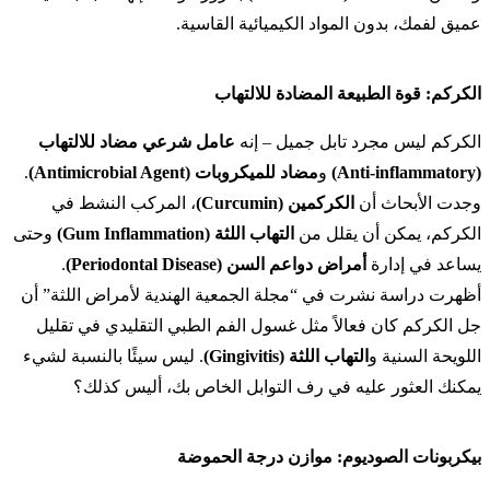
عميق لفمك، بدون المواد الكيميائية القاسية.
الكركم: قوة الطبيعة المضادة للالتهاب
الكركم ليس مجرد تابل جميل – إنه
عامل شرعي مضاد للالتهاب
(Anti-inflammatory)
و
مضاد للميكروبات (Antimicrobial Agent)
.
وجدت الأبحاث أن
الكركمين (Curcumin)
، المركب النشط في
الكركم، يمكن أن يقلل من
التهاب اللثة (Gum Inflammation)
وحتى
يساعد في إدارة
أمراض دواعم السن (Periodontal Disease)
.
أظهرت دراسة نشرت في “مجلة الجمعية الهندية لأمراض اللثة” أن
جل الكركم كان فعالاً مثل غسول الفم الطبي التقليدي في تقليل
اللويحة السنية و
التهاب اللثة (Gingivitis)
. ليس سيئًا بالنسبة لشيء
يمكنك العثور عليه في رف التوابل الخاص بك، أليس كذلك؟
بيكربونات الصوديوم: موازن درجة الحموضة