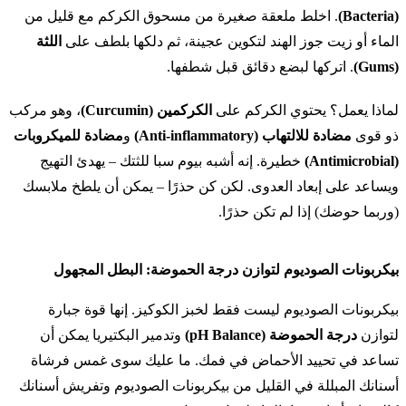
(Bacteria)
. اخلط ملعقة صغيرة من مسحوق الكركم مع قليل من
الماء أو زيت جوز الهند لتكوين عجينة، ثم دلكها بلطف على
اللثة
(Gums)
. اتركها لبضع دقائق قبل شطفها.
لماذا يعمل؟ يحتوي الكركم على
الكركمين (Curcumin)
، وهو مركب
ذو قوى
مضادة للالتهاب (Anti-inflammatory)
و
مضادة للميكروبات
(Antimicrobial)
خطيرة. إنه أشبه بيوم سبا للثتك – يهدئ التهيج
ويساعد على إبعاد العدوى. لكن كن حذرًا – يمكن أن يلطخ ملابسك
(وربما حوضك) إذا لم تكن حذرًا.
بيكربونات الصوديوم لتوازن درجة الحموضة: البطل المجهول
بيكربونات الصوديوم ليست فقط لخبز الكوكيز. إنها قوة جبارة
لتوازن
درجة الحموضة (pH Balance)
وتدمير البكتيريا يمكن أن
تساعد في تحييد الأحماض في فمك. ما عليك سوى غمس فرشاة
أسنانك المبللة في القليل من بيكربونات الصوديوم وتفريش أسنانك