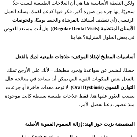
ولكن النقطة الأساسية هنا هي أن العلاجات الطبيعية ليست حلًا
سحريًا. إنها جزء من صورة أكبر. فكر فيها كدعم لفمك، يساند العمل
الرئيسي (أي
تنظيف
أسنانك بالفرشاة والخيط يوميًا، و
فحوصات
الأسنان المنتظمة (Regular Dental Visits)
). هل أنت مستعد للغوص
في بعض الحلول المنزلية؟ هيا بنا.
أساسيات المطبخ لإنقاذ الموقف: علاجات طبيعية لديك بالفعل
حسنًا، لنشمر عن سواعدنا ونجرد مطبخك – لأنك على الأرجح تملك
بالفعل بعض المكونات القوية التي يمكن أن تساعد في معالجة
خلل
التوازن الفموي (Oral Dysbiosis)
. لا توجد معدات فاخرة أو جرعات
يصعب العثور عليها هنا. فقط علاجات طبيعية بسيطة كانت موجودة
منذ عصور. دعنا نفصل الأمر.
المضمضة بزيت جوز الهند: إزالة السموم الفموية الأصلية