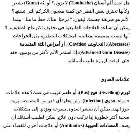
هل لديك
ألم أسنان (Toothache)
لا يزول؟ أو
لثة (Gums)
تشعر
وكأنها تحترق بغض النظر عن كمية معجون الكركم التي تدهنها؟
الألم هو طريقة جسمك ليقول: “مرحبًا، هناك خطأ ما هنا.” بينما
يمكن أن تساعد العلاجات الطبيعية في تخفيف الانزعاج الطفيف، إلا
أنها ليست مصممة لمعالجة المشكلات الخطيرة مثل
الخراجات
(Abscesses)
،
التجاويف (Cavities)
، أو
أمراض اللثة المتقدمة
(Advanced Gum Disease)
. إذا استمر الألم لأكثر من يومين، فقد
حان الوقت لزيارة طبيب أسنانك.
علامات العدوى
تورم (Swelling)
،
قيح (Pus)
، أو طعم غريب في فمك؟ هذه علامات
حمراء ل
عدوى (Infection)
، ولن يحلها أي قدر من المضمضة بزيت
جوز الهند. يمكن أن تنتشر العدوى بسرعة وتؤدي إلى مشكلات
صحية أكثر خطورة إذا تركت دون علاج. يمكن لطبيب أسنانك أن
يصف
المضادات الحيوية (Antibiotics)
أو علاجات أخرى للقضاء على