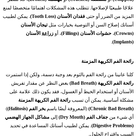
علاجًا طبيعيًا لإصلاحها. تتطلب هذه المشكلات اهتمامًا متخصصًا لمنع
المزيد من الضرر أو حتى
فقدان الأسنان (Tooth Loss)
. يمكن لطبيب
أسنانك إصلاح السن أو التوصية بخيارات مثل
تيجان الأسنان
(Crowns)
،
حشوات الأسنان (Fillings)
، أو
زراعة
الأسنان
.
(Implants)
رائحة الفم الكريهة المزمنة
كلنا عانينا من رائحة الفم بالثوم بعد وجبة دسمة، ولكن إذا استمرت
رائحة الفم الكريهة (Bad Breath)
بغض النظر عن مقدار تفريش
الأسنان أو استخدام الخيط أو الغسول، فقد يكون ذلك علامة على
مشكلة أساسية. يمكن أن تسبب
رائحة الفم الكريهة المزمنة
(Chronic Bad Breath)
(المعروفة أيضًا باسم
بخر الفم (Halitosis)
)
أي شيء من
جفاف الفم (Dry Mouth)
إلى
مشاكل الجهاز الهضمي
(Digestive Problems)
. يمكن لطبيب أسنانك المساعدة في تحديد
السبب واقتراح الحلول.