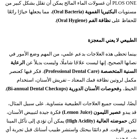
PLOS ONE أن غسولات الماء المالح يمكن أن تقلل بشكل كبير من
مستويات
البكتيريا الفموية (Oral Bacteria)
، مما يجعلها خيارًا رائعًا
للحفاظ على
نظافة الفم (Oral Hygiene)
.
الطبيعي لا يعني المعجزة
بينما تحظى هذه العلاجات بدعم علمي، من المهم وضع الأمور في
نصابها الصحيح. إنها ليست علاجًا شاملًا، وليست بديلاً عن
الرعاية
السنية المتخصصة (Professional Dental Care)
. فكر فيها كعنصر
مكمل لروتين نظافة فمك المعتاد – تفريش الأسنان، استخدام
الخيط، و
فحوصات الأسنان الدورية (Bi-annual Dental Checkups)
.
أيضًا، ليست جميع العلاجات الطبيعية متساوية. على سبيل المثال،
قد يبدو
عصير الليمون (Lemon Juice)
فكرة جيدة لتبييض الأسنان،
لكن
حموضته العالية (High Acidity)
يمكن أن تؤدي إلى تآكل المينا
بمرور الوقت. قم دائمًا ببحثك واستشر طبيب أسنانك قبل تجربة أي
شيء جديد.