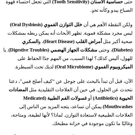
حتى
حساسية الأسنان (Tooth Sensitivity)
التي تجعل احتساء قهوة
الصباح يبدو وكأنه تحدٍ.
ولكن النقطة الأهم هي أن
خلل التوازن الفموي (Oral Dysbiosis)
ليس مجرد مشكلة فموية. تظهر الأبحاث أنه يمكن ربطه بمشكلات
صحية أكبر مثل
أمراض القلب (Heart Disease)
، و
السكري
(Diabetes)
، وحتى
مشكلات الجهاز الهضمي (Digestive Troubles)
. يا
للهول، أليس كذلك؟ لهذا السبب، من المهم جدًا الحفاظ على
الميكروبيوم الفموي (Oral Microbiome)
لديك تحت السيطرة.
الآن، قبل أن تبدأ بالبحث على جوجل عن “كيف أصلح فمي”، دعنا
نتحدث عن الحلول. في حين أن العلاجات التقليدية مثل
المضادات
الحيوية (Antibiotics)
أو
غسولات الفم الطبية (Medicated
Mouthwashes)
يمكن أن تساعد، يتجه المزيد من الناس إلى
العلاجات الطبيعية لاستعادة التوازن. لماذا؟ لأنها لطيفة، ومتاحة،
وغالبًا ما تكون موجودة في خزانة مطبخك.