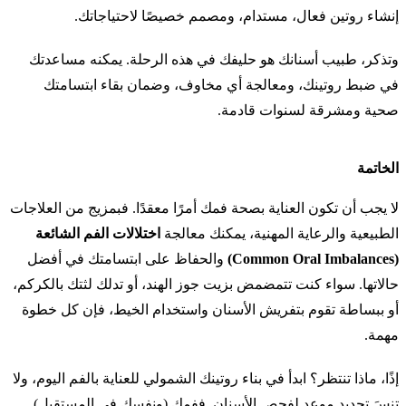
إنشاء روتين فعال، مستدام، ومصمم خصيصًا لاحتياجاتك.
وتذكر، طبيب أسنانك هو حليفك في هذه الرحلة. يمكنه مساعدتك
في ضبط روتينك، ومعالجة أي مخاوف، وضمان بقاء ابتسامتك
صحية ومشرقة لسنوات قادمة.
الخاتمة
لا يجب أن تكون العناية بصحة فمك أمرًا معقدًا. فبمزيج من العلاجات
الطبيعية والرعاية المهنية، يمكنك معالجة
اختلالات الفم الشائعة
(Common Oral Imbalances)
والحفاظ على ابتسامتك في أفضل
حالاتها. سواء كنت تتمضمض بزيت جوز الهند، أو تدلك لثتك بالكركم،
أو ببساطة تقوم بتفريش الأسنان واستخدام الخيط، فإن كل خطوة
مهمة.
إذًا، ماذا تنتظر؟ ابدأ في بناء روتينك الشمولي للعناية بالفم اليوم، ولا
تنسَ تحديد موعد لفحص الأسنان. ففمك (ونفسك في المستقبل)