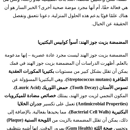
هي فعالة حقًا، أم أنها مجرد موضة صحية أخرى؟ الخبر السار هو أن
هناك علمًا قويًا يدعم هذه الحلول المنزلية. دعونا نتعمق ونفصل
الحقيقة عن الخيال.
المضمضة بزيت جوز الهند: أسوأ كوابيس البكتيريا
المضمضة بزيت جوز الهند ليست مجرد عادة عصرية – إنها مدعومة
بالعلم. أظهرت الدراسات أن المضمضة بزيت جوز الهند في فمك
يمكن أن تقلل بشكل كبير من مستويات
بكتيريا المكورات العقدية
الطافرة (Streptococcus mutans)
، وهي البكتيريا المسؤولة عن
تسوس الأسنان (Tooth Decay)
.
حمض اللوريك (Lauric Acid)
،
المكون النجمي لزيت جوز الهند، يمتلك
خصائص مضادة للميكروبات
(Antimicrobial Properties)
تعمل على تكسير
جدران الخلايا
البكتيرية (Bacterial Cell Walls)
، مما يحيدها بفعالية. بالإضافة إلى
ذلك، يمكن أن تقلل المضمضة بالزيت من
اللويحة السنية (Plaque)
وتحسن
صحة اللثة (Gum Health)
بمرور الوقت. إنها أشبه بتنظيف