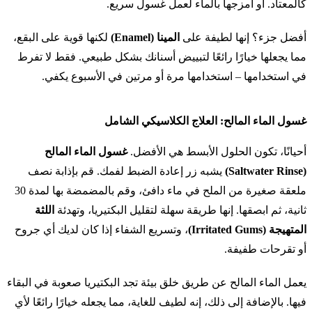
كالمعتاد. أو امزجها بالماء لعمل غسول سريع.
أفضل جزء؟ إنها لطيفة على
المينا (Enamel)
لكنها قوية على البقع،
مما يجعلها خيارًا رائعًا لتبييض أسنانك بشكل طبيعي. فقط لا تفرط
في استخدامها – استخدامها مرة أو مرتين في الأسبوع يكفي.
غسول الماء المالح: العلاج الكلاسيكي الشامل
أحيانًا، تكون الحلول الأبسط هي الأفضل.
غسول الماء المالح
(Saltwater Rinse)
يشبه زر إعادة الضبط لفمك. قم بإذابة نصف
ملعقة صغيرة من الملح في ماء دافئ، وقم بالمضمضة بها لمدة 30
ثانية، ثم ابصقها. إنها طريقة سهلة لتقليل البكتيريا، وتهدئة
اللثة
المتهيجة (Irritated Gums)
، وتسريع الشفاء إذا كان لديك أي جروح
أو تقرحات طفيفة.
يعمل الماء المالح عن طريق خلق بيئة تجد البكتيريا صعوبة في البقاء
فيها. بالإضافة إلى ذلك، إنه لطيف للغاية، مما يجعله خيارًا رائعًا لأي