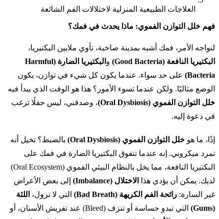
العلاجات الطبيعية المنزلية لاختلالات الفم الشائعة
فهم خلل التوازن الفموي: ماذا يحدث في فمك؟
لنواجه الأمر، فمك أشبه بمدينة صاخبة، تأوي ملايين البكتيريا،
البكتيريا النافعة (Good Bacteria)
و
البكتيريا الضارة (Harmful
Bacteria)
على حد سواء. عندما يكون كل شيء في توازن، يكون
الوضع مثاليًا. ولكن عندما تسوء الأمور؟ هذا هو الوقت الذي يبدأ فيه
خلل التوازن الفموي (Oral Dysbiosis)
، وصدقني، ليس حفلًا ترغب
في دعوة إليه.
إذًا، ما هو
خلل التوازن الفموي (Oral Dysbiosis)
بالضبط؟ تخيل أنه
تمرد ميكروبي. إنه عندما تتفوق البكتيريا الضارة في فمك على
البكتيريا النافعة، مما يخل بالنظام البيئي الفموي (Oral Ecosystem)
لديك. يمكن أن يؤدي هذا
الاختلال (Imbalance)
إلى بعض الأعراض
غير السارة:
رائحة الفم الكريهة (Bad Breath)
التي لا تزول،
اللثة
(Gums)
التي تبدو حساسة أو تنزف (Bleed) عند تفريش الأسنان، أو