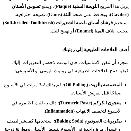
يزيل هذا المزيج
اللويحة السنية (Plaque)
، ويمنع
تسوس الأسنان
(Cavities)
، ويحافظ على صحة
اللثة (Gums)
. نصيحة احترافية:
استخدم
فرشاة أسنان ناعمة الشعيرات (Soft-bristled Toothbrush)
لتجنب إتلاف
المينا (Enamel)
أو تهييج لثتك.
أضف العلاجات الطبيعية إلى روتينك
بمجرد أن تتقن الأساسيات، حان الوقت لإحضار التعزيزات. إليك
كيفية دمج العلاجات الطبيعية في روتينك اليومي أو الأسبوعي:
المضمضة بالزيت (Oil Pulling)
: قم بذلك 2-3 مرات في الأسبوع
صباحًا قبل تفريش الأسنان.
معجون الكركم (Turmeric Paste)
: دلك به لثتك 1-2 مرة في
الأسبوع لتخفيف
الالتهاب (Inflammation)
.
بيكربونات الصوديوم (Baking Soda)
: استخدمها كمقشر لطيف
أو غسول مرة واحدة في الأسبوع لتبييض الأسنان و
موازنة درجة