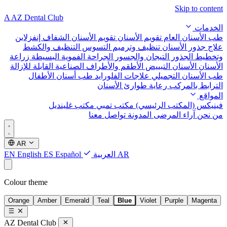
Skip to content
A
AZ Dental Club
الخدمات
طب الأسنان العام
تقويم الأسنان
تقويم الأسنان الشفاف إنفزلاين
علاج جذور الأسنان
تنظيف وترميم التسوس
التنظيف والكشط
وتخطيط الجذور
التيجان والجسور
الجراحة الفموية البسيطة
زراعة
الأسنان
الأسنان التبييض
الأطقم والأطراف الصناعية القابلة للإزالة
طب الأسنان التجميلي
علاجات الفلورايد
طب أسنان الأطفال
الترابط بالمركب
رعاية طوارئ الأسنان
المواقع
فينيكس (المكتب الرئيسي)
مكتب تمبي
مكتب غلينديل
من نحن
آراء المرضى
المدونة
تواصل معنا
AR
AR
العربية
Español
ES
English
EN
Colour theme
Orange
Amber
Emerald
Teal
Blue
Violet
Purple
Magenta
AZ Dental Club