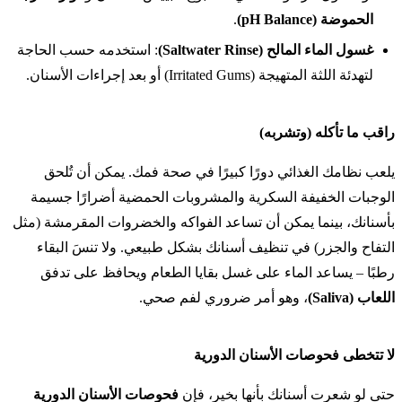
الحموضة (pH Balance)
.
غسول الماء المالح (Saltwater Rinse)
: استخدمه حسب الحاجة
لتهدئة اللثة المتهيجة (Irritated Gums) أو بعد إجراءات الأسنان.
راقب ما تأكله (وتشربه)
يلعب نظامك الغذائي دورًا كبيرًا في صحة فمك. يمكن أن تُلحق
الوجبات الخفيفة السكرية والمشروبات الحمضية أضرارًا جسيمة
بأسنانك، بينما يمكن أن تساعد الفواكه والخضروات المقرمشة (مثل
التفاح والجزر) في تنظيف أسنانك بشكل طبيعي. ولا تنسَ البقاء
رطبًا – يساعد الماء على غسل بقايا الطعام ويحافظ على تدفق
اللعاب (Saliva)
، وهو أمر ضروري لفم صحي.
لا تتخطى فحوصات الأسنان الدورية
حتى لو شعرت أسنانك بأنها بخير، فإن
فحوصات الأسنان الدورية