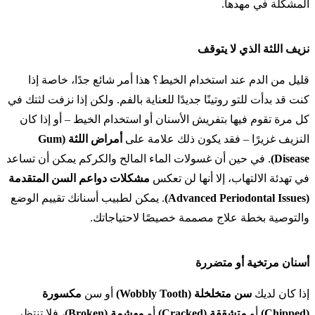
المشكلة في مهدها.
نزيف اللثة الذي لا يتوقف
قليل من الدم عند استخدام الخيط؟ هذا أمر شائع جدًا، خاصة إذا
كنت قد بدأت للتو روتينًا جديدًا للعناية بالفم. ولكن إذا نزفت لثتك في
كل مرة تقوم فيها بتفريش الأسنان أو استخدام الخيط – أو إذا كان
النزيف غزيرًا – فقد يكون ذلك علامة على
أمراض اللثة (Gum
Disease)
. في حين أن غسولات الماء المالح والكركم يمكن أن تساعد
في تهدئة الالتهاب، إلا أنها لن تعكس
مشكلات دواعم السن المتقدمة
(Advanced Periodontal Issues)
. يمكن لطبيب أسنانك تقييم الوضع
والتوصية بخطة علاج مصممة خصيصًا لاحتياجاتك.
أسنان مرتخية أو متضررة
إذا كان لديك
سن متخلخلة (Wobbly Tooth)
أو سن
مكسورة
(Chipped)
أو
متشققة (Cracked)
أو
مهشمة (Broken)
، فلا تنتظر