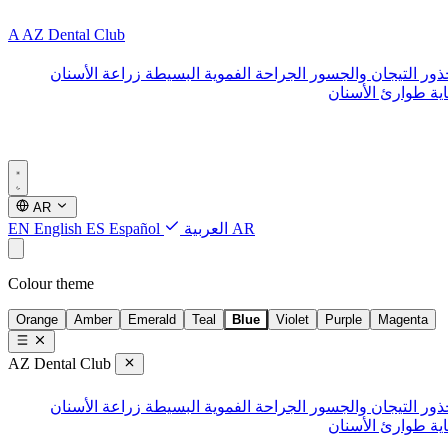
A
AZ Dental Club
ذور
التيجان والجسور
الجراحة الفموية البسيطة
زراعة الأسنان
ية طوارئ الأسنان
AR
AR
العربية
Español
ES
English
EN
Colour theme
Orange
Amber
Emerald
Teal
Blue
Violet
Purple
Magenta
AZ Dental Club
ذور
التيجان والجسور
الجراحة الفموية البسيطة
زراعة الأسنان
ية طوارئ الأسنان