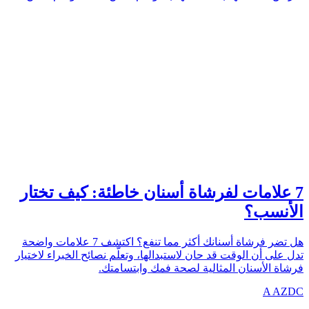
TOOTHBRUSH
azdentalclub.com
7 علامات لفرشاة أسنان خاطئة: كيف تختار
الأنسب؟
هل تضر فرشاة أسنانك أكثر مما تنفع؟ اكتشف 7 علامات واضحة
تدل على أن الوقت قد حان لاستبدالها، وتعلّم نصائح الخبراء لاختيار
فرشاة الأسنان المثالية لصحة فمك وابتسامتك.
A
AZDC