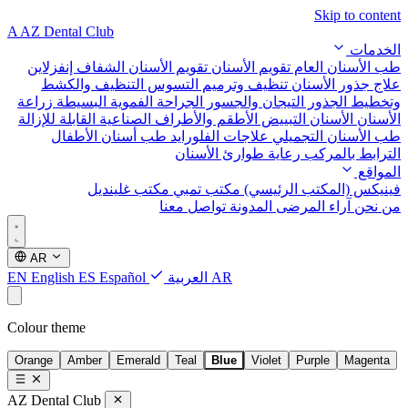
Skip to content
A
AZ Dental Club
الخدمات
طب الأسنان العام
تقويم الأسنان
تقويم الأسنان الشفاف إنفزلاين
علاج جذور الأسنان
تنظيف وترميم التسوس
التنظيف والكشط
وتخطيط الجذور
التيجان والجسور
الجراحة الفموية البسيطة
زراعة
الأسنان
الأسنان التبييض
الأطقم والأطراف الصناعية القابلة للإزالة
طب الأسنان التجميلي
علاجات الفلورايد
طب أسنان الأطفال
الترابط بالمركب
رعاية طوارئ الأسنان
المواقع
فينيكس (المكتب الرئيسي)
مكتب تمبي
مكتب غلينديل
من نحن
آراء المرضى
المدونة
تواصل معنا
AR
AR
العربية
Español
ES
English
EN
Colour theme
Orange
Amber
Emerald
Teal
Blue
Violet
Purple
Magenta
AZ Dental Club