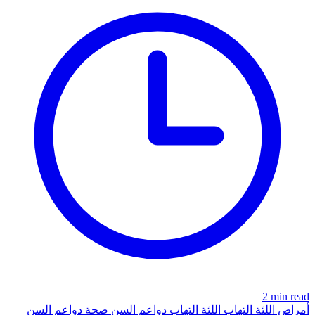
2 min read
أمراض اللثة
التهاب اللثة
التهاب دواعم السن
صحة دواعم السن