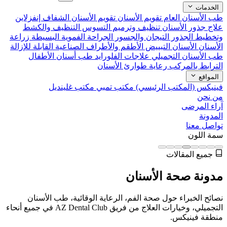
الخدمات
طب الأسنان العام
تقويم الأسنان
تقويم الأسنان الشفاف إنفزلاين
علاج جذور الأسنان
تنظيف وترميم التسوس
التنظيف والكشط
وتخطيط الجذور
التيجان والجسور
الجراحة الفموية البسيطة
زراعة
الأسنان
الأسنان التبييض
الأطقم والأطراف الصناعية القابلة للإزالة
طب الأسنان التجميلي
علاجات الفلورايد
طب أسنان الأطفال
الترابط بالمركب
رعاية طوارئ الأسنان
المواقع
فينيكس (المكتب الرئيسي)
مكتب تمبي
مكتب غلينديل
من نحن
آراء المرضى
المدونة
تواصل معنا
سمة اللون
جميع المقالات
مدونة صحة الأسنان
نصائح الخبراء حول صحة الفم، الرعاية الوقائية، طب الأسنان
التجميلي، وخيارات العلاج من فريق AZ Dental Club في جميع أنحاء
منطقة فينيكس.