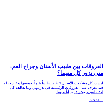
DIFFERENCES
azdentalclub.com
الفروقات بين طبيب الأسنان وجراح الفم:
متى تزور كل منهما؟
ليست كل مشكلات الأسنان تتطلب طبيباً عاماً، فبعضها يحتاج جراح
فم. تعرف على الفروقات الرئيسية في تدريبهم، وما يعالجه كل
اختصاصي، ومتى تزور أياً منهما.
A
AZDC