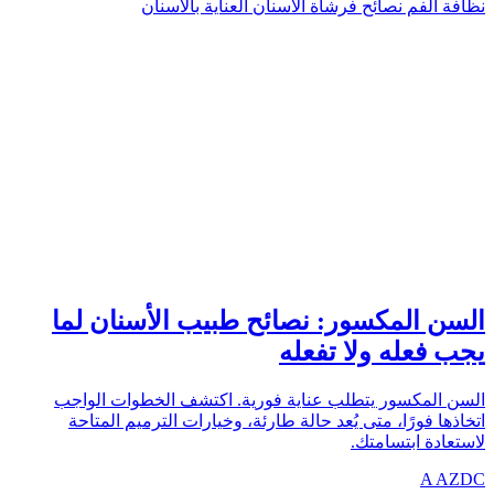
نظافة الفم
نصائح فرشاة الأسنان
العناية بالأسنان
TOOTH
azdentalclub.com
السن المكسور: نصائح طبيب الأسنان لما
يجب فعله ولا تفعله
السن المكسور يتطلب عناية فورية. اكتشف الخطوات الواجب
اتخاذها فورًا، متى يُعد حالة طارئة، وخيارات الترميم المتاحة
لاستعادة ابتسامتك.
A
AZDC