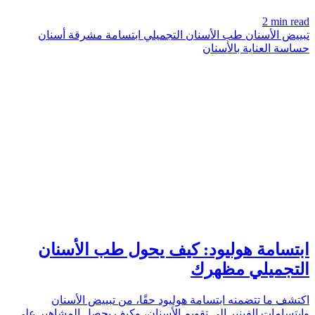
2 min read
تبييض الأسنان
طب الأسنان التجميلي
ابتسامة مشرقة
أسنان
حساسة
العناية بالأسنان
SMILE
azdentalclub.com
ابتسامة هوليود: كيف يحول طب الأسنان
التجميلي مظهرك
اكتشف ما تتضمنه ابتسامة هوليود حقًا، من تبييض الأسنان
وابتسامات الفينير إلى تقويم الأسنان، وكيف يحصل المشاهير على