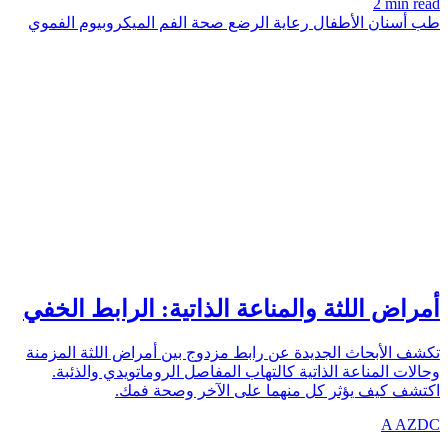
2 min read
طب أسنان الأطفال
رعاية الرضع
صحة الفم
الميكروبيوم الفموي
UNDERSTANDING
azdentalclub.com
أمراض اللثة والمناعة الذاتية: الرابط الخفي
تكشف الأبحاث الجديدة عن رابط مزدوج بين أمراض اللثة المزمنة
وحالات المناعة الذاتية كالتهاب المفاصل الروماتويدي والذئبة.
اكتشف كيف يؤثر كل منهما على الآخر وصحة فمك.
A
AZDC