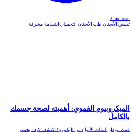
2 min read
تبييض الأسنان
طب الأسنان التجميلي
ابتسامة مشرقة
FOUNDATION
azdentalclub.com
الميكروبيوم الفموي: أهميته لصحة جسمك
بالكامل
فمك موطن لمئات الأنواع من البكتيريا! اكتشف كيف يحمي