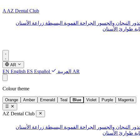
A
AZ Dental Club
ذور
التيجان والجسور
الجراحة الفموية البسيطة
زراعة الأسنان
ية طوارئ الأسنان
AR
AR
العربية
Español
ES
English
EN
Colour theme
Orange
Amber
Emerald
Teal
Blue
Violet
Purple
Magenta
AZ Dental Club
ذور
التيجان والجسور
الجراحة الفموية البسيطة
زراعة الأسنان
ية طوارئ الأسنان