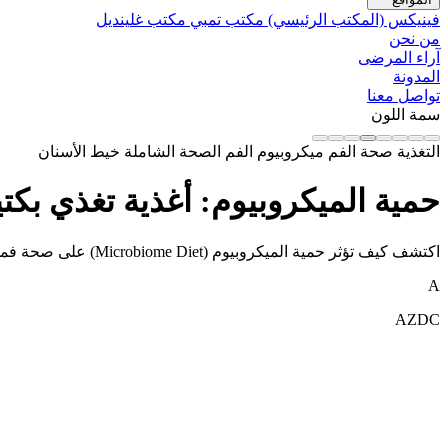
فينيكس (المكتب الرئيسي)
مكتب تمبي
مكتب غلينديل
من نحن
آراء المرضى
المدونة
تواصل معنا
سمة اللون
التغذية
صحة الفم
ميكروبيوم الفم
الصحة الشاملة
خيط الأسنان
حمية الميكروبيوم: أغذية تغذي بك
اكتشف كيف تؤثر حمية الميكروبيوم (Microbiome Diet) على صحة فمك وأسنانك. تعرف على الأطعمة التي تغذي البكتيريا النافعة وتجنب ما يضرها للحصول على ابتسامة صحية ومتألقة.
A
AZDC