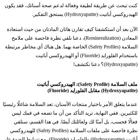
كنت تبحث عن طريقة لطيفة وفعالة لدعم صحة أسنانك، فقد يكون
الهيدروكسي أباتيت (Hydroxyapatite) يستحق التفكير.
الآن بعد أن استكشفنا كيف تقارن هاتان المادتان من حيث استعادة
المعادن (Remineralization)، دعنا نلقي نظرة فاحصة على ملامح
السلامة (Safety Profiles) الخاصة بهما. هل هناك أي مخاطر مرتبطة
باستخدام الفلورايد (Fluoride) أو الهيدروكسي أباتيت
(Hydroxyapatite)؟ دعنا نكتشف!
ملف السلامة (Safety Profile): الهيدروكسي أباتيت
(Hydroxyapatite) مقابل الفلورايد (Fluoride)
عندما يتعلق الأمر باختيار منتجات الأسنان، تعد السلامة شاغلًا رئيسيًا
للكثيرين. ففي النهاية، تريد التأكد من أن ما تضعه في فمك ليس
فعالًا فحسب، بل آمنًا لك ولعائلتك أيضًا. في هذا القسم، سنلقي
نظرة فاحصة على ملفات السلامة (Safety Profiles) للهيدروكسي
أباتيت (Hydroxyapatite) والفلورايد (Fluoride)، مع تسليط الضوء على