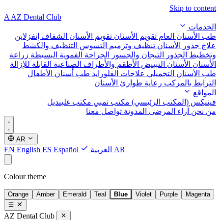
Skip to content
A
AZ Dental Club
الخدمات
طب الأسنان العام
تقويم الأسنان
تقويم الأسنان الشفاف إنفزلاين
علاج جذور الأسنان
تنظيف وترميم التسوس
التنظيف والكشط
وتخطيط الجذور
التيجان والجسور
الجراحة الفموية البسيطة
زراعة
الأسنان
الأسنان التبييض
الأطقم والأطراف الصناعية القابلة للإزالة
طب الأسنان التجميلي
علاجات الفلورايد
طب أسنان الأطفال
الترابط بالمركب
رعاية طوارئ الأسنان
المواقع
فينيكس (المكتب الرئيسي)
مكتب تمبي
مكتب غلينديل
من نحن
آراء المرضى
المدونة
تواصل معنا
AR
AR
العربية
Español
ES
English
EN
Colour theme
Orange
Amber
Emerald
Teal
Blue
Violet
Purple
Magenta
AZ Dental Club