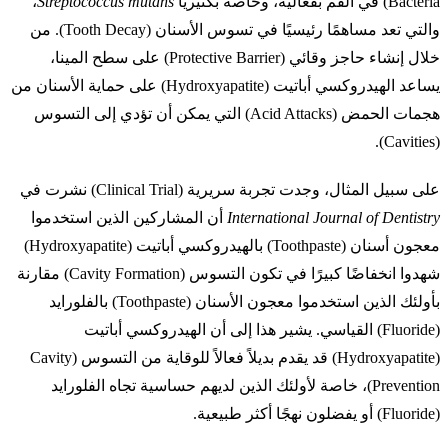
Bacteria) في الفم بفعالية، وخاصة بكتيريا
Streptococcus mutans
،
والتي تعد مساهمًا رئيسيًا في تسوس الأسنان (Tooth Decay). من
خلال إنشاء حاجز وقائي (Protective Barrier) على سطح المينا،
يساعد الهيدروكسي أباتيت (Hydroxyapatite) على حماية الأسنان من
هجمات الحمض (Acid Attacks) التي يمكن أن تؤدي إلى التسوس
(Cavities).
على سبيل المثال، وجدت تجربة سريرية (Clinical Trial) نشرت في
International Journal of Dentistry
أن المشاركين الذين استخدموا
معجون أسنان (Toothpaste) بالهيدروكسي أباتيت (Hydroxyapatite)
شهدوا انخفاضًا كبيرًا في تكون التسوس (Cavity Formation) مقارنة
بأولئك الذين استخدموا معجون الأسنان (Toothpaste) بالفلورايد
(Fluoride) القياسي. يشير هذا إلى أن الهيدروكسي أباتيت
(Hydroxyapatite) قد يقدم بديلاً فعالاً للوقاية من التسوس (Cavity
Prevention)، خاصة لأولئك الذين لديهم حساسية تجاه الفلورايد
(Fluoride) أو يفضلون نهجًا أكثر طبيعية.