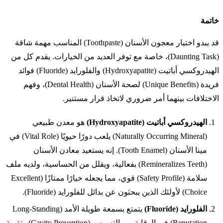
خاتمة
قد يبدو اختيار معجون الأسنان (Toothpaste) المناسب مهمة شاقة
(Daunting Task)، خاصة مع توفر العديد من الخيارات. يقدم كل من
الهيدروكسي أباتيت (Hydroxyapatite) والفلورايد (Fluoride) فوائد
فريدة (Unique Benefits) لصحة الأسنان (Dental Health)، وفهم
الاختلافات بينهما أمر ضروري لاتخاذ قرار مستنير.
الهيدروكسي أباتيت (Hydroxyapatite)
هو معدن طبيعي
(Naturally Occurring Mineral) يلعب دورًا حيويًا (Vital Role) في
مينا الأسنان (Tooth Enamel). إنه يستعيد معادن الأسنان
(Remineralizes Teeth) بفعالية، ويقلل من الحساسية، ولديه ملف
سلامة (Safety Profile) قوي، مما يجعله خيارًا ممتازًا (Excellent
Choice) لأولئك الذين يبحثون عن بدائل للفلورايد (Fluoride).
الفلورايد (Fluoride)
يتمتع بسمعة طويلة الأمد (Long-Standing
Reputation) في الوقاية من التسوس (Cavity Prevention) وتقوية