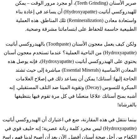
صرير الأسنان (Teeth Grinding)، أو مجرد مرور الوقت – يمكن
للهيدروكسي أباتيت (Hydroxyapatite) أن يساعد في إعادة بناء
واستعادة معادن (Remineralization) تلك المناطق. هذه العملية
الطبيعية حاسمة للحفاظ على ابتساماتنا مشرقة وصحية.
ولكن كيف يعمل معجون الأسنان (Toothpaste) بالهيدروكسي أباتيت
(Hydroxyapatite) من الناحية العملية؟ عندما تستخدم معجون أسنان
يحتوي على الهيدروكسي أباتيت (Hydroxyapatite)، فإنه يوصل هذه
المعادن الأساسية (Essential Minerals) مباشرة إلى حيث تشتد
الحاجة إليها: أسنانك! يمكن أن يساعد ذلك في إصلاح العلامات
المبكرة للتسوس (Decay) وتقوية المينا ضد التلف المستقبلي. إنه
أشبه بمنح أسنانك علاجًا منعشًا في كل مرة تقوم فيها بتنظيفها
بالفرشاة!
بينما ننتقل في هذه المقارنة، ضع في اعتبارك أن الهيدروكسي أباتيت
(Hydroxyapatite) ليس مجرد كلمة رنانة عصرية؛ إنه حليف قوي في
الكفاح من أجل صحة أسنان أفضل. الآن بعد أن أصبح لدينا فهم راسخ