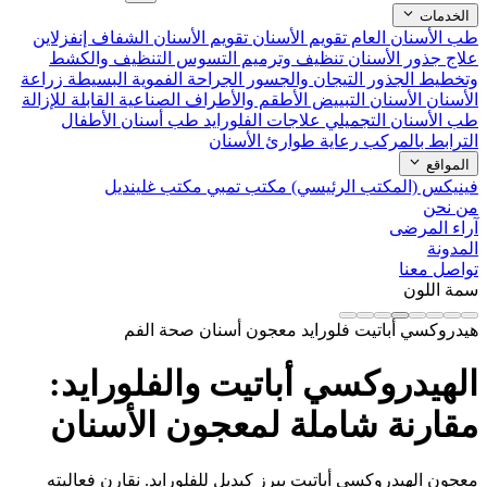
الخدمات
طب الأسنان العام
تقويم الأسنان
تقويم الأسنان الشفاف إنفزلاين
علاج جذور الأسنان
تنظيف وترميم التسوس
التنظيف والكشط
وتخطيط الجذور
التيجان والجسور
الجراحة الفموية البسيطة
زراعة
الأسنان
الأسنان التبييض
الأطقم والأطراف الصناعية القابلة للإزالة
طب الأسنان التجميلي
علاجات الفلورايد
طب أسنان الأطفال
الترابط بالمركب
رعاية طوارئ الأسنان
المواقع
فينيكس (المكتب الرئيسي)
مكتب تمبي
مكتب غلينديل
من نحن
آراء المرضى
المدونة
تواصل معنا
سمة اللون
هيدروكسي أباتيت
فلورايد
معجون أسنان
صحة الفم
الهيدروكسي أباتيت والفلورايد:
مقارنة شاملة لمعجون الأسنان
معجون الهيدروكسي أباتيت يبرز كبديل للفلورايد. نقارن فعاليته