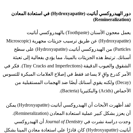
دور الهيدروكسي أباتيت (Hydroxyapatite) في استعادة المعادن
(Remineralization)
يعمل معجون الأسنان (Toothpaste) بالهيدروكسي أباتيت
(Hydroxyapatite) عن طريق ترسيب جزيئات مجهرية (Microscopic
Particles) من الهيدروكسي أباتيت (Hydroxyapatite) على سطح
أسنانك. ترتبط هذه الجزيئات بالمينا، مما يؤدي بفعالية إلى تعبئة
الشقوق والعيوب الدقيقة (Tiny Cracks and Imperfections). فكر في
الأمر كدرع واقٍ لا يساعد فقط في إصلاح العلامات المبكرة للتسوس
(Decay) ولكنه يقوي أسنانك أيضًا ضد الهجمات المستقبلية من
الأحماض (Acids) والبكتيريا (Bacteria).
لقد أظهرت الأبحاث أن الهيدروكسي أباتيت (Hydroxyapatite) يمكن
أن يعزز بشكل كبير عملية استعادة المعادن (Remineralization).
وجدت دراسة نشرت في
Journal of Dentistry
أن الهيدروكسي
أباتيت (Hydroxyapatite) كان قادرًا على استعادة معادن المينا بشكل