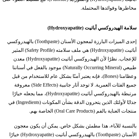
مخاطرها وفوائدها المحتملة.
سلامة الهيدروكسي أباتيت (Hydroxyapatite)
إحدى الميزات البارزة لمعجون الأسنان (Toothpaste) بالهيدروكسي
أباتيت (Hydroxyapatite) هي ملف سلامته (Safety Profile) المثير
للإعجاب. نظرًا لأن الهيدروكسي أباتيت (Hydroxyapatite) معدن
طبيعي (Naturally Occurring Mineral) موجود بالفعل في أسناننا
وعظامنا (Bones)، فإنه يعتبر آمنًا بشكل عام للاستخدام من قبل
جميع الفئات العمرية. لا توجد آثار جانبية (Side Effects) معروفة
مرتبطة بالهيدروكسي أباتيت (Hydroxyapatite)، مما يجعله خيارًا
جذابًا لأولئك الذين يتحرون الدقة بشأن المكونات (Ingredients) في
منتجات العناية بالفم (Oral Care Products) الخاصة بهم.
بالنسبة للآباء، هذا مطمئن بشكل خاص. يمكن أن يكون معجون
الأسنان (Toothpaste) بالهيدروكسي أباتيت (Hydroxyapatite) خيارًا