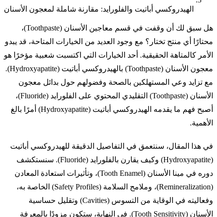
الهيدروكسي أباتيت والفلورايد: مقارنة شاملة لمعجون الأسنان
هل سبق لك أن وقفت في قسم معاجين الأسنان (Toothpaste)،
محتارًا أي منتج تختار؟ مع وجود العديد من الخيارات المتاحة، قد يبدو
الأمر كالمتاهة الحقيقية. أحد الخيارات التي اكتسبت شعبية مؤخرًا هو
معجون الأسنان (Toothpaste) بالهيدروكسي أباتيت (Hydroxyapatite).
مع تزايد وعي المستهلكين بالصحة وفضولهم حول بدائل معجون
الأسنان (Toothpaste) التقليدي المحتوي على الفلورايد (Fluoride)،
أصبح فهم ما يقدمه الهيدروكسي أباتيت (Hydroxyapatite) أمرًا بالغ
الأهمية.
في هذا المقال، سنتعمق في التفاصيل الدقيقة للهيدروكسي أباتيت
(Hydroxyapatite) وكيف يقارن بالفلورايد (Fluoride). سنستكشف
دوره في مينا الأسنان (Tooth Enamel)، وتأثيرات استعادة المعادن
(Remineralization)، وملامح السلامة (Safety Profiles) الخاصة به،
وفعاليته في الوقاية من التسوس (Cavities) وتقليل حساسية
الأسنان (Tooth Sensitivity). في النهاية، ستكون مزودًا بالمعرفة