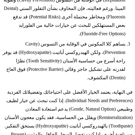
المينا. ورغم فعاليته، فإن المخاوف بشأن التفلور السني (Dental
Fluorosis) ومخاطر محتملة أخرى (Potential Risks) قد تدفع
بعض المستهلكين للبحث عن خيارات خالية من الفلورايد
(Fluoride-Free Options).
يساهم كلا المكونين في الوقاية من التسوس (Cavity
Prevention)، ولكن الهيدروكسي أباتيت (Hydroxyapatite) قد يوفر
راحة أسرع من حساسية الأسنان (Tooth Sensitivity) نظرًا
لقدرته على تشكيل حاجز وقائي (Protective Barrier) فوق العاج
(Dentin) المكشوف.
في النهاية، يعتمد الخيار الأفضل على احتياجاتك وتفضيلاتك الفردية
(Individual Needs and Preferences). إذا كنت تبحث عن خيار لطيف
وطبيعي (Gentle, Natural Option) يدعم استعادة المعادن
(Remineralization) ويقلل من الحساسية، فقد يكون معجون الأسنان
(Toothpaste) بالهيدروكسي أباتيت (Hydroxyapatite) يستحق التفكير.
من ناحية أخرى، إذا كنت تفضل السجل الحافل والمثبت (Proven