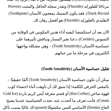
مرتاحًا للفلورايد (Fluoride) وتقدر سجله الحافل والمثبت (Proven
Track Record)، فقد يكون التمسك بمعجون الأسنان (Toothpaste)
التقليدي بالفلورايد (Fluoride) هو أفضل رهان لك.
الآن بعد أن استكشفنا كيفية أداء هذين المكونين في الوقاية من
التسوس (Cavities)، دعنا نغير المسار ونناقش تأثيرهما على
حساسية الأسنان (Tooth Sensitivity) – وهي مشكلة يواجهها
الكثيرون في مرحلة ما من حياتهم.
تقليل حساسية الأسنان (Tooth Sensitivity)
يمكن أن تكون حساسية الأسنان (Tooth Sensitivity) ألمًا حقيقيًا –
بالمعنى الحرفي للكلمة! إذا سبق لك أن تأوهت أثناء احتساء كوب
قهوة ساخن (Hot Coffee) أو قضم مغرفة آيس كريم باردة (Cold Ice
Cream)، فأنت تعرف ما أتحدث عنه. تحدث الحساسية عندما يصبح
العاج (Dentin) الأساسي للسن مكشوفًا (Exposed)، غالبًا بسبب تآكل