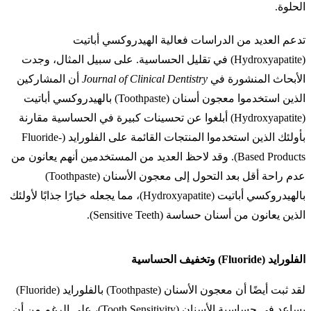
الحلوة.
تدعم العديد من الدراسات فعالية الهيدروكسي أباتيت
(Hydroxyapatite) في تقليل الحساسية. على سبيل المثال، وجدت
الأبحاث المنشورة في
Journal of Clinical Dentistry
أن المشاركين
الذين استخدموا معجون أسنان (Toothpaste) بالهيدروكسي أباتيت
(Hydroxyapatite) أبلغوا عن تحسينات كبيرة في الحساسية مقارنة
بأولئك الذين استخدموا المنتجات القائمة على الفلورايد (Fluoride-
Based Products). وقد لاحظ العديد من المستخدمين أنهم يعانون من
عدم راحة أقل بعد التحول إلى معجون الأسنان (Toothpaste)
بالهيدروكسي أباتيت (Hydroxyapatite)، مما يجعله خيارًا جذابًا لأولئك
الذين يعانون من أسنان حساسة (Sensitive Teeth).
الفلورايد (Fluoride) وتخفيف الحساسية
لقد ثبت أيضًا أن معجون الأسنان (Toothpaste) بالفلورايد (Fluoride)
يساعد في حساسية الأسنان (Tooth Sensitivity)، على الرغم من أن