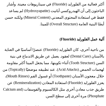
أكثر فعالية من الفلورايد (Fluoride) في سيناريوهات معينة. وأشار
الباحثون إلى أن الهيدروكسي أباتيت (Hydroxyapatite) لم يساعد
فقط في استعادة المحتوى المعدني (Mineral Content) ولكنه حسن
أيضًا البنية العامة (Overall Structure) للمينا.
آلية عمل الفلورايد (Fluoride)
من ناحية أخرى، كان الفلورايد (Fluoride) عنصرًا أساسيًا في العناية
بالأسنان (Dental Care) لعقود. يعمل عن طريق الاندماج في بنية
السن (Tooth Structure) أثناء تكوينها، مما يجعل المينا أكثر مقاومة
لهجمات الحمض (Acid Attacks). عند تطبيقه موضعيًا (Topically) من
خلال معجون الأسنان (Toothpaste) أو غسول الفم (Mouth Rinses)،
يعزز الفلورايد (Fluoride) استعادة المعادن (Remineralization) عن
طريق جذب معادن أخرى مثل الكالسيوم والفوسفات (Calcium and
Phosphate) مرة أخرى إلى سطح السن.