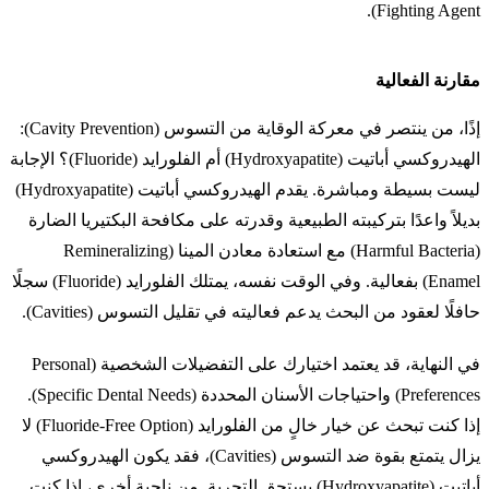
Fighting Agent).
مقارنة الفعالية
إذًا، من ينتصر في معركة الوقاية من التسوس (Cavity Prevention):
الهيدروكسي أباتيت (Hydroxyapatite) أم الفلورايد (Fluoride)؟ الإجابة
ليست بسيطة ومباشرة. يقدم الهيدروكسي أباتيت (Hydroxyapatite)
بديلاً واعدًا بتركيبته الطبيعية وقدرته على مكافحة البكتيريا الضارة
(Harmful Bacteria) مع استعادة معادن المينا (Remineralizing
Enamel) بفعالية. وفي الوقت نفسه، يمتلك الفلورايد (Fluoride) سجلًا
حافلًا لعقود من البحث يدعم فعاليته في تقليل التسوس (Cavities).
في النهاية، قد يعتمد اختيارك على التفضيلات الشخصية (Personal
Preferences) واحتياجات الأسنان المحددة (Specific Dental Needs).
إذا كنت تبحث عن خيار خالٍ من الفلورايد (Fluoride-Free Option) لا
يزال يتمتع بقوة ضد التسوس (Cavities)، فقد يكون الهيدروكسي
أباتيت (Hydroxyapatite) يستحق التجربة. من ناحية أخرى، إذا كنت