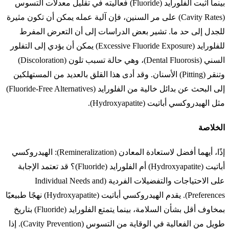
بينما أثبت الفلورايد (Fluoride) فعاليته في تقليل معدلات التسوس
(Cavity Rates) على مر السنين، فإن آلية عمله يمكن أن تكون مثيرة
للجدل إلى حد ما. تشير بعض الدراسات إلى أن التعرض المفرط
للفلورايد (Excessive Fluoride Exposure) يمكن أن يؤدي إلى التفلور
السني (Dental Fluorosis)، وهي حالة تسبب تلون (Discoloration)
وتنقر (Pitting) الأسنان. وقد أدى هذا القلق بالعديد من المستهلكين
إلى البحث عن بدائل خالية من الفلورايد (Fluoride-Free Alternatives)
مثل الهيدروكسي أباتيت (Hydroxyapatite).
الخلاصة
إذًا، أيهما أفضل لاستعادة المعادن (Remineralization): الهيدروكسي
أباتيت (Hydroxyapatite) أم الفلورايد (Fluoride)؟ قد تعتمد الإجابة
على الاحتياجات والتفضيلات الفردية (Individual Needs and
Preferences). يقدم الهيدروكسي أباتيت (Hydroxyapatite) نهجًا طبيعيًا
بمخاوف أقل بشأن السلامة، بينما يتمتع الفلورايد (Fluoride) بتاريخ
طويل من الفعالية في الوقاية من التسوس (Cavity Prevention). إذا