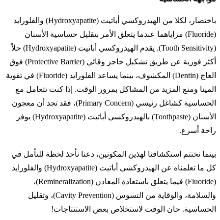
باختصار، لكلا من الهيدروكسي أباتيت (Hydroxyapatite) والفلورايد
(Fluoride) مزاياهما عندما يتعلق الأمر بتقليل حساسية الأسنان
(Tooth Sensitivity). يقدم الهيدروكسي أباتيت (Hydroxyapatite) حلاً
أكثر فورية عن طريق تشكيل حاجز وقائي (Protective Barrier) فوق
العاج (Dentin) المكشوف، بينما يساعد الفلورايد (Fluoride) في تقوية
المينا ومنع المزيد من المشاكل بمرور الوقت. إذا كنت تتعامل مع
الحساسية كشاغل رئيسي (Primary Concern)، فقد تجد أن معجون
الأسنان (Toothpaste) بالهيدروكسي أباتيت (Hydroxyapatite) يوفر
راحة أسرع.
بينما نختتم استكشافنا لهذين المكونين، دعنا نأخذ لحظة للتأمل في
كل ما تعلمناه عن الهيدروكسي أباتيت (Hydroxyapatite) والفلورايد
(Fluoride) فيما يتعلق باستعادة المعادن (Remineralization)،
والسلامة، والوقاية من التسوس (Cavity Prevention)، وتقليل
الحساسية. حان الوقت لاستخلاص بعض الاستنتاجات!