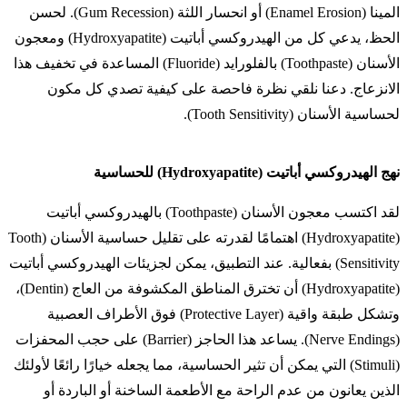
المينا (Enamel Erosion) أو انحسار اللثة (Gum Recession). لحسن
الحظ، يدعي كل من الهيدروكسي أباتيت (Hydroxyapatite) ومعجون
الأسنان (Toothpaste) بالفلورايد (Fluoride) المساعدة في تخفيف هذا
الانزعاج. دعنا نلقي نظرة فاحصة على كيفية تصدي كل مكون
لحساسية الأسنان (Tooth Sensitivity).
نهج الهيدروكسي أباتيت (Hydroxyapatite) للحساسية
لقد اكتسب معجون الأسنان (Toothpaste) بالهيدروكسي أباتيت
(Hydroxyapatite) اهتمامًا لقدرته على تقليل حساسية الأسنان (Tooth
Sensitivity) بفعالية. عند التطبيق، يمكن لجزيئات الهيدروكسي أباتيت
(Hydroxyapatite) أن تخترق المناطق المكشوفة من العاج (Dentin)،
وتشكل طبقة واقية (Protective Layer) فوق الأطراف العصبية
(Nerve Endings). يساعد هذا الحاجز (Barrier) على حجب المحفزات
(Stimuli) التي يمكن أن تثير الحساسية، مما يجعله خيارًا رائعًا لأولئك
الذين يعانون من عدم الراحة مع الأطعمة الساخنة أو الباردة أو