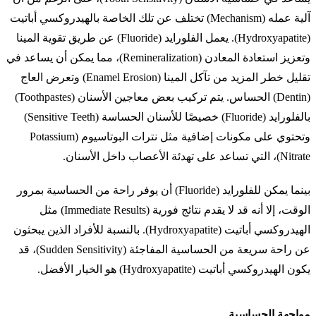
آلية عمله (Mechanism) تختلف عن تلك الخاصة بالهيدروكسي أباتيت
(Hydroxyapatite). يعمل الفلورايد (Fluoride) عن طريق تقوية المينا
وتعزيز استعادة المعادن (Remineralization)، مما يمكن أن يساعد في
تقليل خطر المزيد من تآكل المينا (Enamel Erosion) وتعرض العاج
(Dentin) الحساس. يتم تركيب بعض معاجين الأسنان (Toothpastes)
بالفلورايد (Fluoride) خصيصًا للأسنان الحساسة (Sensitive Teeth)
وتحتوي على مكونات إضافية مثل نترات البوتاسيوم (Potassium
Nitrate)، التي تساعد على تهدئة الأعصاب داخل الأسنان.
بينما يمكن للفلورايد (Fluoride) أن يوفر راحة من الحساسية بمرور
الوقت، إلا أنه قد لا يقدم نتائج فورية (Immediate Results) مثل
الهيدروكسي أباتيت (Hydroxyapatite). بالنسبة للأفراد الذين يبحثون
عن راحة سريعة من الحساسية المفاجئة (Sudden Sensitivity)، قد
يكون الهيدروكسي أباتيت (Hydroxyapatite) هو الخيار الأفضل.
مواجهة الحساسية