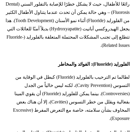
رائعًا للأطفال، حيث لا يشكل خطرًا للإصابة بالتفلور السني (Dental
Fluorosis) – وهي حالة يمكن أن تحدث عندما يتناول الأطفال الكثير
من الفلورايد (Fluoride) أثناء نمو الأسنان (Tooth Development). هذا
يجعل الهيدروكسي أباتيت (Hydroxyapatite) بديلاً آمنًا للعائلات التي
تتطلع إلى تجنب المشكلات المحتملة المتعلقة بالفلورايد (Fluoride-
Related Issues).
الفلورايد (Fluoride): الفوائد والمخاطر
لطالما تم الترحيب بالفلورايد (Fluoride) كبطل في الوقاية من
التسوس (Cavity Prevention)، لكنه ليس خالياً من الجدل
(Controversies). بينما يمكن للفلورايد (Fluoride) أن يقوي المينا
بفعالية ويقلل من خطر التسوس (Cavities)، إلا أن هناك بعض
المخاوف بشأن سلامته، خاصة مع التعرض المفرط (Excessive
Exposure).