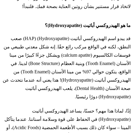
لاتخاذ قرار مستنير بشأن روتين العناية بصحة فمك. فلنبدأ!
ما هو الهيدروكسي أباتيت (Hydroxyapatite)؟
قد يبدو اسم الهيدروكسي أباتيت (Hydroxyapatite) (HAP) صعب
النطق، لكنه في الواقع مركب رائع حقًا. إنه شكل معدني طبيعي من
فوسفات الكالسيوم (calcium apatite) ويشكل جزءًا كبيرًا من مينا
الأسنان (Tooth Enamel) وبنية العظام (Bone Structure) لدينا. في
الواقع، يتكون حوالي 97% من مينا الأسنان (Tooth Enamel) من
الهيدروكسي أباتيت (Hydroxyapatite)! هذا يعني أنه عندما نتحدث عن
صحة الأسنان (Dental Health)، يلعب الهيدروكسي أباتيت
(Hydroxyapatite) دورًا رئيسيًا.
إذًا، لماذا هذا مهم؟ حسنًا، يساعد الهيدروكسي أباتيت
(Hydroxyapatite) في الحفاظ على قوة وسلامة أسناننا. عندما يتآكل
المينا – سواء كان ذلك بسبب الأطعمة الحمضية (Acidic Foods)، أو