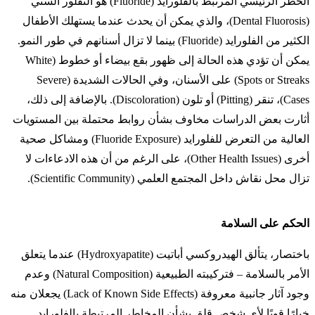
الخطر الرئيسي المرتبط بالفلورايد (Fluoride) هو التفلور السني
(Dental Fluorosis)، والذي يمكن أن يحدث عندما يستهلك الأطفال
الكثير من الفلورايد (Fluoride) بينما لا تزال أسنانهم في طور النمو.
يمكن أن تؤدي هذه الحالة إلى ظهور بقع بيضاء أو خطوط (White
Spots or Streaks) على الأسنان، وفي الحالات الشديدة (Severe
Cases)، تنقر (Pitting) أو تلون (Discoloration). بالإضافة إلى ذلك،
أثارت بعض الدراسات مخاوف بشأن روابط محتملة بين المستويات
العالية من التعرض للفلورايد (Fluoride Exposure) ومشاكل صحية
أخرى (Other Health Issues)، على الرغم من أن هذه الادعاءات لا
تزال محل نقاش داخل المجتمع العلمي (Scientific Community).
الحكم على السلامة
باختصار، يتألق الهيدروكسي أباتيت (Hydroxyapatite) عندما يتعلق
الأمر بالسلامة – فتركيبته الطبيعية (Natural Composition) وعدم
وجود آثار جانبية معروفة (Lack of Known Side Effects) يجعلان منه
خيارًا قويًا لأي شخص قلق بشأن المخاطر المرتبطة بالفلورايد