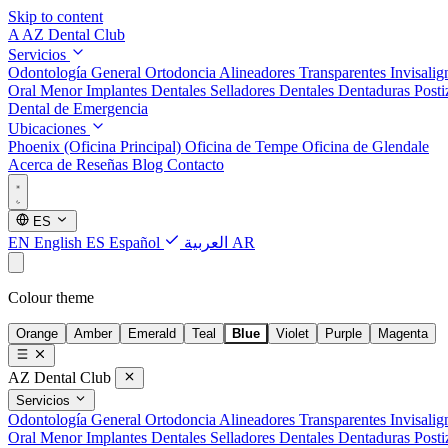
Skip to content
A
AZ Dental Club
Servicios
Odontología General
Ortodoncia
Alineadores Transparentes Invisali
Oral Menor
Implantes Dentales
Selladores Dentales
Dentaduras Posti
Dental de Emergencia
Ubicaciones
Phoenix (Oficina Principal)
Oficina de Tempe
Oficina de Glendale
Acerca de
Reseñas
Blog
Contacto
ES
EN
English
ES
Español
العربية
AR
Colour theme
Orange
Amber
Emerald
Teal
Blue
Violet
Purple
Magenta
AZ Dental Club
Servicios
Odontología General
Ortodoncia
Alineadores Transparentes Invisali
Oral Menor
Implantes Dentales
Selladores Dentales
Dentaduras Posti