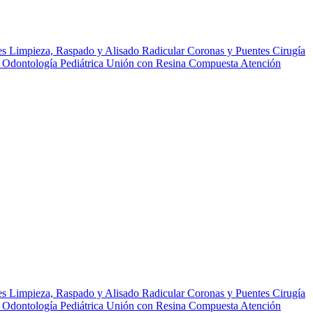
es
Limpieza, Raspado y Alisado Radicular
Coronas y Puentes
Cirugía
r
Odontología Pediátrica
Unión con Resina Compuesta
Atención
es
Limpieza, Raspado y Alisado Radicular
Coronas y Puentes
Cirugía
r
Odontología Pediátrica
Unión con Resina Compuesta
Atención