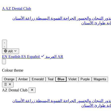
A
AZ Dental Club
ذور
التيجان والجسور
الجراحة الفموية البسيطة
زراعة الأسنان
ية طوارئ الأسنان
AR
AR
العربية
Español
ES
English
EN
Colour theme
Orange
Amber
Emerald
Teal
Blue
Violet
Purple
Magenta
AZ Dental Club
ذور
التيجان والجسور
الجراحة الفموية البسيطة
زراعة الأسنان
ية طوارئ الأسنان